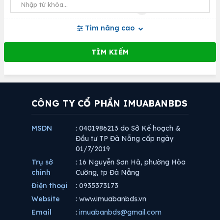
Tìm nâng cao
CÔNG TY CỔ PHẦN IMUABANBDS
MSDN
: 0401986213 do Sở Kế hoạch &
Đầu tư TP Đà Nẵng cấp ngày
01/7/2019
Trụ sở
: 16 Nguyễn Sơn Hà, phường Hòa
chính
Cường, tp Đà Nẵng
Điện thoại
: 0935373173
Website
: www.imuabanbds.vn
Email
:
imuabanbds@gmail.com