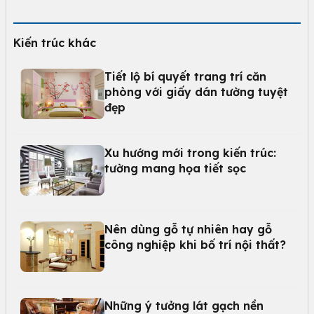
Kiến trúc khác
Tiết lộ bí quyết trang trí căn
phòng với giấy dán tường tuyệt
đẹp
Xu hướng mới trong kiến trúc:
tường mang họa tiết sọc
Nên dùng gỗ tự nhiên hay gỗ
công nghiệp khi bố trí nội thất?
Những ý tưởng lát gạch nền