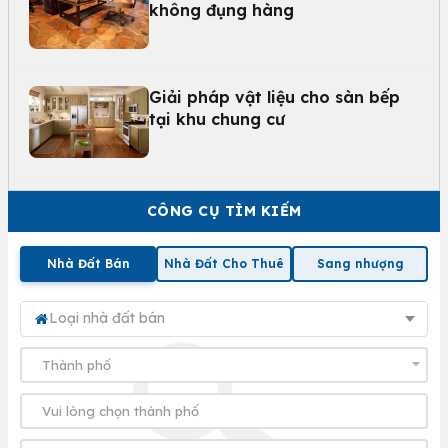
không đụng hàng
Giải pháp vật liệu cho sàn bếp
tại khu chung cư
CÔNG CỤ TÌM KIẾM
Nhà Đất Bán
Nhà Đất Cho Thuê
Sang nhượng
Loại nhà đất bán