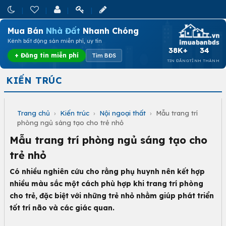
Mua Bán
Nhà Đất
Nhanh Chóng
Kênh bất động sản miễn phí, uy tín
38K+
34
+ Đăng tin miễn phí
Tìm BĐS
TIN ĐĂNG
TỈNH THÀNH
KIẾN TRÚC
Trang chủ
›
Kiến trúc
›
Nội ngoại thất
›
Mẫu trang trí
phòng ngủ sáng tạo cho trẻ nhỏ
Mẫu trang trí phòng ngủ sáng tạo cho
trẻ nhỏ
Có nhiều nghiên cứu cho rằng phụ huynh nên kết hợp
nhiều màu sắc một cách phù hợp khi trang trí phòng
cho trẻ, đặc biệt với những trẻ nhỏ nhằm giúp phát triển
tốt trí não và các giác quan.