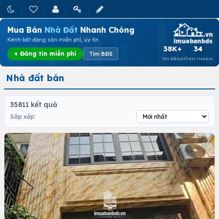
Mua Bán
Nhà Đất
Nhanh Chóng
Kênh bất động sản miễn phí, uy tín
38K+
34
+ Đăng tin miễn phí
Tìm BĐS
TIN ĐĂNG
TỈNH THÀNH
Nhà đất bán
35811 kết quả
Sắp xếp: