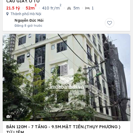
CẦU GIẤY. Ô TÔ
2
2
21.5 tỷ
·
52m
·
410 tr/m
·
5m
·
1
Thành phố Hà Nội
Nguyễn Đức Hải
Đăng 8 giờ trước
5
BÁN 120M - 7 TẦNG - 9.5M.MẶT TIỀN.(THỤY PHƯƠNG )
TỪ LIÊM