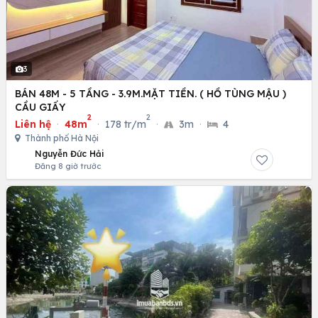
3
BÁN 48M - 5 TẦNG - 3.9M.MẶT TIỀN. ( HỒ TÙNG MẬU )
CẦU GIẤY
2
2
Liên hệ
·
48m
·
178 tr/m
·
3m
·
4
Thành phố Hà Nội
Nguyễn Đức Hải
Đăng 8 giờ trước