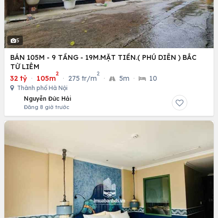
5
BÁN 105M - 9 TẦNG - 19M.MẶT TIỀN.( PHÚ DIỄN ) BẮC
TỪ LIÊM
2
2
32 tỷ
·
105m
·
275 tr/m
·
5m
·
10
Thành phố Hà Nội
Nguyễn Đức Hải
Đăng 8 giờ trước