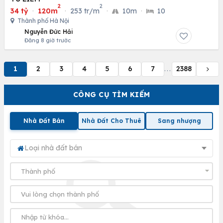
2
2
34 tỷ
·
120m
·
253 tr/m
·
10m
·
10
Thành phố Hà Nội
Nguyễn Đức Hải
Đăng 8 giờ trước
1
2
3
4
5
6
7
2388
...
CÔNG CỤ TÌM KIẾM
Nhà Đất Bán
Nhà Đất Cho Thuê
Sang nhượng
Loại nhà đất bán