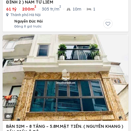
ĐÌNH 2 ) NAM TỪ LIÊM
2
2
61 tỷ
·
200m
·
305 tr/m
·
10m
·
1
Thành phố Hà Nội
Nguyễn Đức Hải
Đăng 8 giờ trước
5
BÁN 52M – 8 TẦNG – 5.8M.MẶT TIỀN. ( NGUYỄN KHANG )