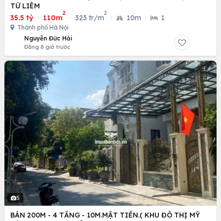
TỪ LIÊM
2
2
35.5 tỷ
·
110m
·
323 tr/m
·
10m
·
1
Thành phố Hà Nội
Nguyễn Đức Hải
Đăng 8 giờ trước
5
BÁN 200M - 4 TẦNG - 10M.MẶT TIỀN.( KHU ĐÔ THỊ MỸ