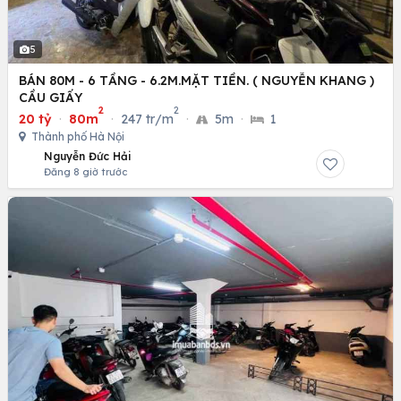
5
BÁN 80M - 6 TẦNG - 6.2M.MẶT TIỀN. ( NGUYỄN KHANG )
CẦU GIẤY
2
2
20 tỷ
·
80m
·
247 tr/m
·
5m
·
1
Thành phố Hà Nội
Nguyễn Đức Hải
Đăng 8 giờ trước