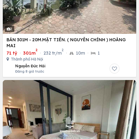
2
BÁN 301M - 20M.MẶT TIỀN. ( NGUYỄN CHÍNH ) HOÀNG
MAI
2
2
71 tỷ
·
301m
·
232 tr/m
·
10m
·
1
Thành phố Hà Nội
Nguyễn Đức Hải
Đăng 8 giờ trước