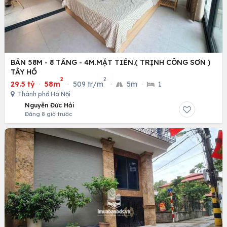
BÁN 58M - 8 TẦNG - 4M.MẶT TIỀN.( TRỊNH CÔNG SƠN )
TÂY HỒ
2
2
29.5 tỷ
·
58m
·
509 tr/m
·
5m
·
1
Thành phố Hà Nội
Nguyễn Đức Hải
Đăng 8 giờ trước