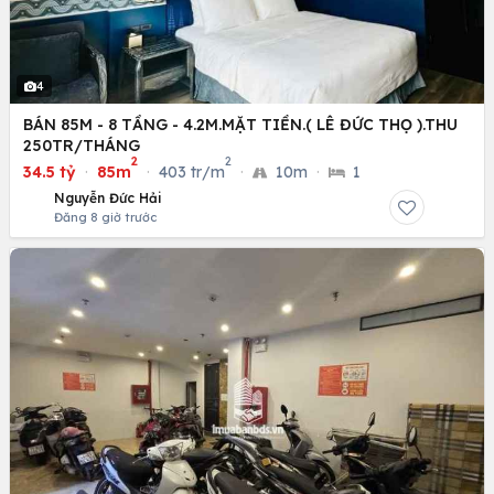
4
BÁN 85M - 8 TẦNG - 4.2M.MẶT TIỀN.( LÊ ĐỨC THỌ ).THU
250TR/THÁNG
2
2
34.5 tỷ
·
85m
·
403 tr/m
·
10m
·
1
Nguyễn Đức Hải
Đăng 8 giờ trước