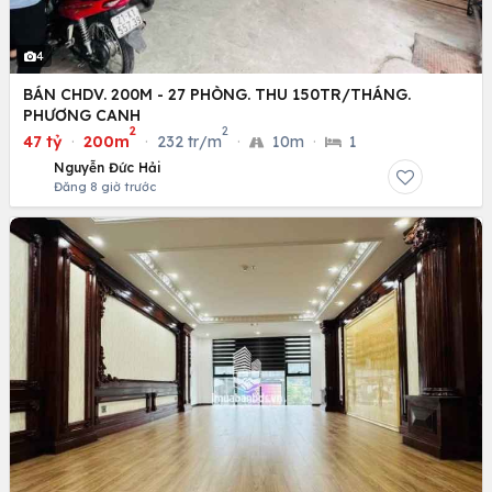
4
BÁN CHDV. 200M - 27 PHÒNG. THU 150TR/THÁNG.
PHƯƠNG CANH
2
2
47 tỷ
·
200m
·
232 tr/m
·
10m
·
1
Nguyễn Đức Hải
Đăng 8 giờ trước