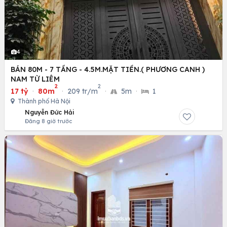
4
BÁN 80M - 7 TẦNG - 4.5M.MẶT TIỀN.( PHƯƠNG CANH )
NAM TỪ LIÊM
2
2
17 tỷ
·
80m
·
209 tr/m
·
5m
·
1
Thành phố Hà Nội
Nguyễn Đức Hải
Đăng 8 giờ trước