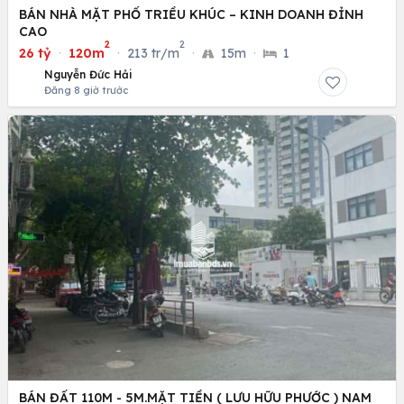
BÁN NHÀ MẶT PHỐ TRIỀU KHÚC – KINH DOANH ĐỈNH
CAO
2
2
26 tỷ
·
120m
·
213 tr/m
·
15m
·
1
Nguyễn Đức Hải
Đăng 8 giờ trước
BÁN ĐẤT 110M - 5M.MẶT TIỀN ( LƯU HỮU PHƯỚC ) NAM