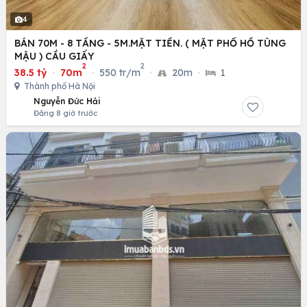
4
BÁN 70M - 8 TẦNG - 5M.MẶT TIỀN. ( MẶT PHỐ HỒ TÙNG
MẬU ) CẦU GIẤY
2
2
38.5 tỷ
·
70m
·
550 tr/m
·
20m
·
1
Thành phố Hà Nội
Nguyễn Đức Hải
Đăng 8 giờ trước