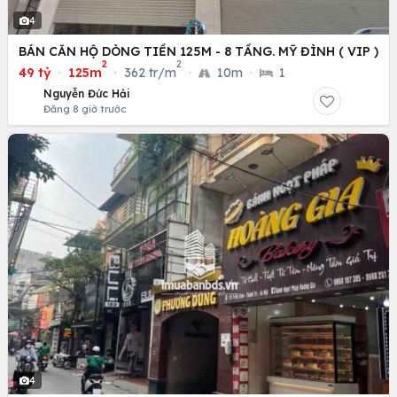
4
BÁN CĂN HỘ DÒNG TIỀN 125M - 8 TẦNG. MỸ ĐÌNH ( VIP )
2
2
49 tỷ
·
125m
·
362 tr/m
·
10m
·
1
Nguyễn Đức Hải
Đăng 8 giờ trước
4