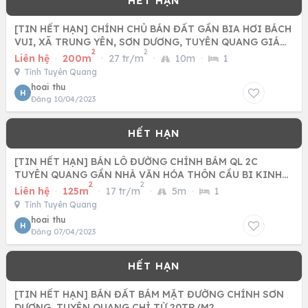
[TIN HẾT HẠN] CHÍNH CHỦ BÁN ĐẤT GẦN BIA HƠI BÁCH
VUI, XÃ TRUNG YÊN, SƠN DƯƠNG, TUYÊN QUANG GIÁ
2
2
30TR/M2
Liên hệ
·
200m
·
27 tr/m
·
10m
·
1
Tỉnh Tuyên Quang
hoai thu
H
Đăng 10/04/2023
[TIN HẾT HẠN] BÁN LÔ ĐƯỜNG CHÍNH BÁM QL 2C
TUYÊN QUANG GẦN NHÀ VĂN HÓA THÔN CẦU BI KINH
2
2
DOANH ĐƯỢC GIÁ 25TR
Liên hệ
·
125m
·
17 tr/m
·
5m
·
1
Tỉnh Tuyên Quang
hoai thu
H
Đăng 07/04/2023
[TIN HẾT HẠN] BÁN ĐẤT BÁM MẶT ĐƯỜNG CHÍNH SƠN
DƯƠNG, TUYÊN QUANG CHỈ TỪ 20TR/M2