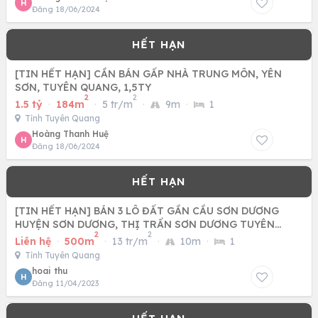
H
Đăng 18/06/2024
[TIN HẾT HẠN] CẦN BÁN GẤP NHÀ TRUNG MÔN, YÊN
SƠN, TUYÊN QUANG, 1,5TY
2
2
1.5 tỷ
·
184m
·
5 tr/m
·
9m
·
1
Tỉnh Tuyên Quang
Hoàng Thanh Huệ
H
Đăng 18/06/2024
[TIN HẾT HẠN] BÁN 3 LÔ ĐẤT GẦN CẦU SƠN DƯƠNG
HUYỆN SƠN DƯƠNG, THỊ TRẤN SƠN DƯƠNG TUYÊN
2
2
QUANG CHỈ TỪ 35TR/M2
Liên hệ
·
500m
·
13 tr/m
·
10m
·
1
Tỉnh Tuyên Quang
hoai thu
H
Đăng 11/04/2023