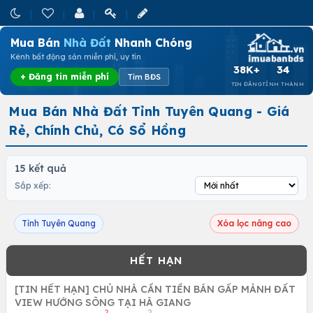
Mua Bán
Nhà Đất
Nhanh Chóng
Kênh bất động sản miễn phí, uy tín
38K+
34
+ Đăng tin miễn phí
Tìm BĐS
TIN ĐĂNG
TỈNH THÀNH
Mua Bán Nhà Đất Tỉnh Tuyên Quang - Giá
Rẻ, Chính Chủ, Có Sổ Hồng
15 kết quả
Sắp xếp:
Tỉnh Tuyên Quang
Xóa lọc nâng cao
[TIN HẾT HẠN] CHỦ NHÀ CẦN TIỀN BÁN GẤP MẢNH ĐẤT
VIEW HƯỚNG SÔNG TẠI HÀ GIANG
2
2