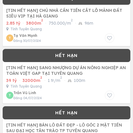
[TIN HẾT HẠN] CHỦ NHÀ CẦN TIỀN CẮT LỖ MẢNH ĐẤT
SIÊU VIP TẠI HÀ GIANG
2
2
2.85 tỷ
·
3800m
·
750.000/m
·
96m
Tỉnh Tuyên Quang
Tạ Văn Mạnh
T
Đăng 30/07/2024
[TIN HẾT HẠN] SANG NHƯỢNG DỰ ÁN NÔNG NGHIỆP AN
TOÀN VIỆT GAP TẠI TUYÊN QUANG
2
2
39 tỷ
·
32000m
·
1 tr/m
·
100m
Tỉnh Tuyên Quang
Trần Vũ Linh
T
Đăng 04/07/2024
[TIN HẾT HẠN] BÁN LÔ ĐẤT ĐẸP - LÔ GÓC 2 MẶT TIỀN
SAU ĐẠI HỌC TÂN TRÀO TP TUYÊN QUANG