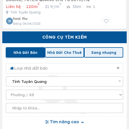
2
2
Liên hệ
·
120m
·
21 tr/m
·
50m
·
1
Tỉnh Tuyên Quang
hoai thu
H
Đăng 06/04/2023
CÔNG CỤ TÌM KIẾM
Nhà Đất Bán
Nhà Đất Cho Thuê
Sang nhượng
Loại nhà đất bán
Tìm nâng cao