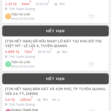
2
2
1.15 tỷ
·
94m
·
12 tr/m
·
5m
Tỉnh Tuyên Quang
Trần Vũ Linh
T
Đăng 28/06/2024
[TIN HẾT HẠN] SỞ HỮU NGAY LÔ ĐẤT TẠI KHU ĐÔ THỊ
VIỆT MỸ - LÊ LỢI 4, TUYÊN QUANG:
2
2
3.889 tỷ
·
72m
·
54 tr/m
·
5m
Tỉnh Tuyên Quang
Trần Vũ Linh
T
Đăng 28/06/2024
[TIN HẾT HẠN] BÁN ĐẤT XÃ KIM PHÚ, TP TUYÊN QUANG.
GÍA 2.6 TỶ, 1281M2
2
2.6 tỷ
·
1251m
·
5m
·
1
Tỉnh Tuyên Quang
Hoàng Thanh Huệ