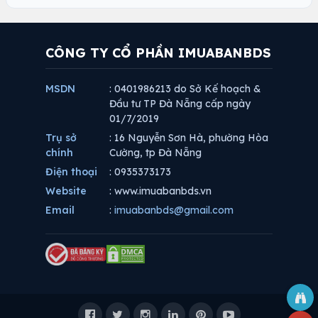
CÔNG TY CỔ PHẦN IMUABANBDS
MSDN
: 0401986213 do Sở Kế hoạch &
Đầu tư TP Đà Nẵng cấp ngày
01/7/2019
Trụ sở
: 16 Nguyễn Sơn Hà, phường Hòa
chính
Cường, tp Đà Nẵng
Điện thoại
: 0935373173
Website
: www.imuabanbds.vn
Email
:
imuabanbds@gmail.com