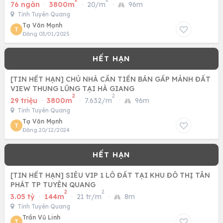
76 ngàn
·
3800m
·
20/m
·
96m
Tỉnh Tuyên Quang
Tạ Văn Mạnh
T
Đăng 03/01/2025
[TIN HẾT HẠN] CHỦ NHÀ CẦN TIỀN BÁN GẤP MẢNH ĐẤT
VIEW THUNG LŨNG TẠI HÀ GIANG
2
2
29 triệu
·
3800m
·
7.632/m
·
96m
Tỉnh Tuyên Quang
Tạ Văn Mạnh
T
Đăng 20/12/2024
[TIN HẾT HẠN] SIÊU VIP 1 LÔ ĐẤT TẠI KHU ĐÔ THỊ TÂN
PHÁT TP TUYÊN QUANG
2
2
3.05 tỷ
·
144m
·
21 tr/m
·
8m
Tỉnh Tuyên Quang
Trần Vũ Linh
T