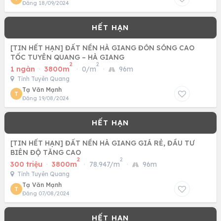
Đăng 18/09/2024
[TIN HẾT HẠN] ĐẤT NỀN HÀ GIANG ĐÓN SÓNG CAO
TỐC TUYÊN QUANG – HÀ GIANG
2
2
1 ngàn
·
3800m
·
0/m
·
96m
Tỉnh Tuyên Quang
Tạ Văn Mạnh
T
Đăng 19/08/2024
[TIN HẾT HẠN] ĐẤT NỀN HÀ GIANG GIÁ RẺ, ĐẦU TƯ
BIÊN ĐỘ TĂNG CAO
2
2
300 triệu
·
3800m
·
78.947/m
·
96m
Tỉnh Tuyên Quang
Tạ Văn Mạnh
T
Đăng 07/08/2024