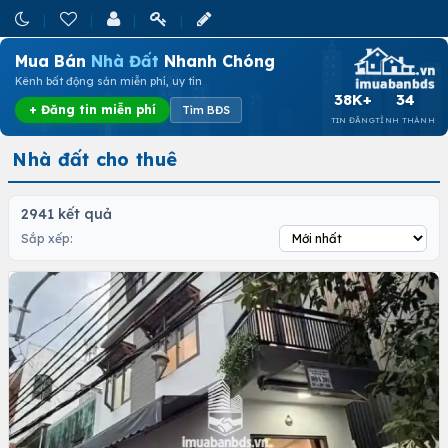
Mua Bán
Nhà Đất
Nhanh Chóng
Kênh bất động sản miễn phí, uy tín
38K+
34
+ Đăng tin miễn phí
Tìm BĐS
TIN ĐĂNG
TỈNH THÀNH
Nhà đất cho thuê
2941 kết quả
Sắp xếp: