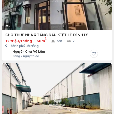
5
CHO THUÊ NHÀ 3 TẦNG ĐẦU KIỆT LÊ ĐÌNH LÝ
2
12 triệu/tháng
·
30m
·
3m
·
2
Thành phố Đà Nẵng
Nguyễn Chơi Võ Lâm
Đăng 2 ngày trước