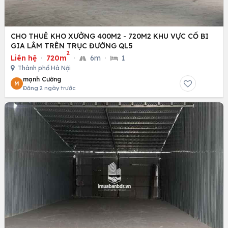
CHO THUÊ KHO XƯỞNG 400M2 - 720M2 KHU VỰC CỔ BI
GIA LÂM TRÊN TRỤC ĐƯỜNG QL5
2
Liên hệ
·
720m
·
6m
·
1
Thành phố Hà Nội
mạnh Cường
M
Đăng 2 ngày trước