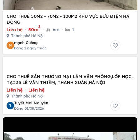
CHO THUÊ 50M2 - 70M2 - 100M2 KHU VỰC BƯU ĐIỆN HÀ
ĐÔNG
2
Liên hệ
·
50m
·
6m
·
1
Thành phố Hà Nội
mạnh Cường
M
Đăng 2 ngày trước
CHO THUÊ SÀN THƯƠNG MẠI LÀM VĂN PHÒNG,LỚP HỌC..
TẠI 35 LÊ VĂN THIÊM, THANH XUÂN,HÀ NỘI
Liên hệ
·
Liên hệ
Thành phố Hà Nội
Tuyết Mai Nguyễn
T
Đăng 03/08/2026