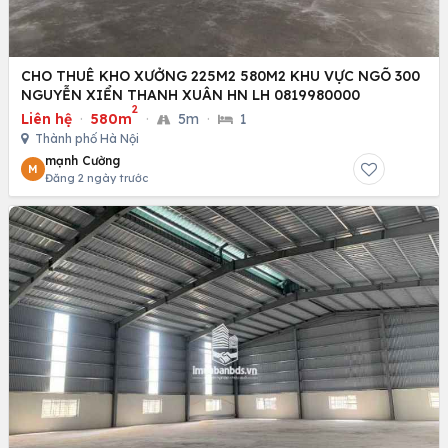
CHO THUÊ KHO XƯỞNG 225M2 580M2 KHU VỰC NGÕ 300
NGUYỄN XIỂN THANH XUÂN HN LH 0819980000
2
Liên hệ
·
580m
·
5m
·
1
Thành phố Hà Nội
mạnh Cường
M
Đăng 2 ngày trước