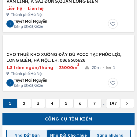
VĂN LINH, P. SÀI ĐỒNG,QUẬN LONG BIÊN
Liên hệ
·
Liên hệ
Thành phố Hà Nội
Tuyết Mai Nguyễn
T
Đăng 03/08/2026
CHO THUÊ KHO XƯỞNG ĐẦY ĐỦ PCCC TẠI PHÚC LỢI,
LONG BIÊN, HÀ NỘI. LH. 0866683628
2
1.3 trăm ngàn/tháng
·
23000m
·
20m
·
1
Thành phố Hà Nội
Tuyết Mai Nguyễn
T
Đăng 03/08/2026
1
2
3
4
5
6
7
197
...
CÔNG CỤ TÌM KIẾM
Nhà Đất Bán
Nhà Đất Cho Thuê
Sang nhượng