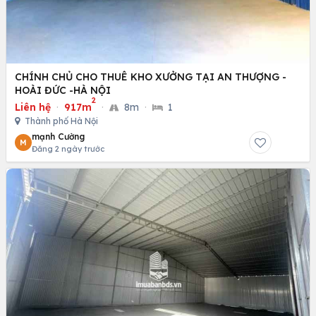
CHÍNH CHỦ CHO THUÊ KHO XƯỞNG TẠI AN THƯỢNG -
HOÀI ĐỨC -HÀ NỘI
2
Liên hệ
·
917m
·
8m
·
1
Thành phố Hà Nội
mạnh Cường
M
Đăng 2 ngày trước