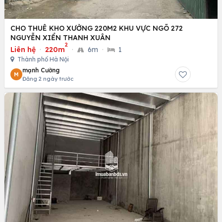
CHO THUÊ KHO XƯỞNG 220M2 KHU VỰC NGÕ 272
NGUYỄN XIỂN THANH XUÂN
2
Liên hệ
·
220m
·
6m
·
1
Thành phố Hà Nội
mạnh Cường
M
Đăng 2 ngày trước