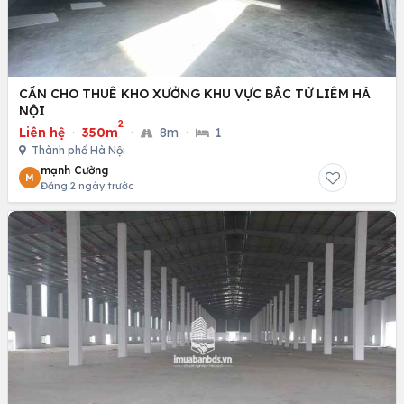
CẦN CHO THUÊ KHO XƯỞNG KHU VỰC BẮC TỪ LIÊM HÀ
NỘI
2
Liên hệ
·
350m
·
8m
·
1
Thành phố Hà Nội
mạnh Cường
M
Đăng 2 ngày trước