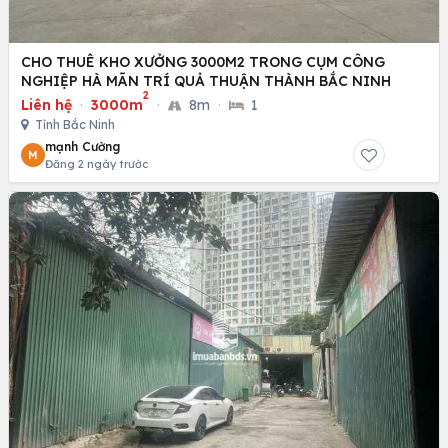
CHO THUÊ KHO XƯỞNG 3000M2 TRONG CỤM CÔNG
NGHIỆP HÀ MÃN TRÍ QUẢ THUẬN THÀNH BẮC NINH
2
Liên hệ
·
3000m
·
8m
·
1
Tỉnh Bắc Ninh
mạnh Cường
M
Đăng 2 ngày trước