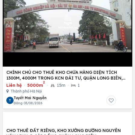
CHÍNH CHỦ CHO THUÊ KHO CHỨA HÀNG DIỆN TÍCH
1300M, 4000M TRONG KCN ĐÀI TƯ, QUẬN LONG BIÊN,
2
HÀ NỘI
Liên hệ
·
5000m
·
15m
·
1
Thành phố Hà Nội
Tuyết Mai Nguyễn
T
Đăng 03/08/2026
CHO THUÊ ĐẤT RIÊNG, KHO XƯỞNG ĐƯỜNG NGUYỄN