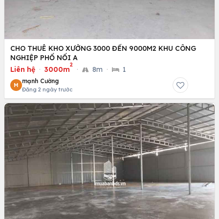
CHO THUÊ KHO XƯỞNG 3000 ĐẾN 9000M2 KHU CÔNG
NGHIỆP PHỐ NỐI A
2
Liên hệ
·
3000m
·
8m
·
1
mạnh Cường
M
Đăng 2 ngày trước