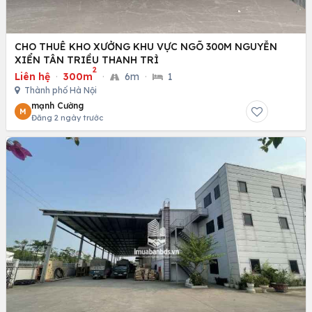
CHO THUÊ KHO XƯỞNG KHU VỰC NGÕ 300M NGUYỄN
XIỂN TÂN TRIỀU THANH TRÌ
2
Liên hệ
·
300m
·
6m
·
1
Thành phố Hà Nội
mạnh Cường
M
Đăng 2 ngày trước