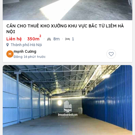
CẦN CHO THUÊ KHO XƯỞNG KHU VỰC BẮC TỪ LIÊM HÀ
NỘI
2
Liên hệ
·
350m
·
8m
·
1
Thành phố Hà Nội
mạnh Cường
M
Đăng 16 phút trước