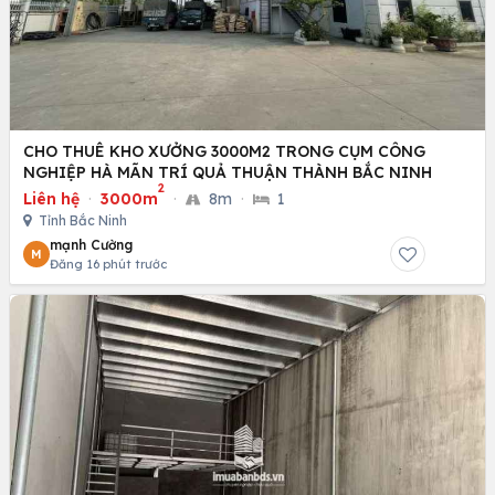
CHO THUÊ KHO XƯỞNG 3000M2 TRONG CỤM CÔNG
NGHIỆP HÀ MÃN TRÍ QUẢ THUẬN THÀNH BẮC NINH
2
Liên hệ
·
3000m
·
8m
·
1
Tỉnh Bắc Ninh
mạnh Cường
M
Đăng 16 phút trước