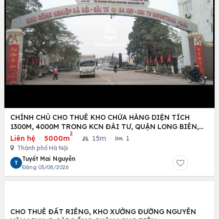
CHÍNH CHỦ CHO THUÊ KHO CHỨA HÀNG DIỆN TÍCH
1300M, 4000M TRONG KCN ĐÀI TƯ, QUẬN LONG BIÊN,
2
HÀ NỘI
Liên hệ
·
5000m
·
15m
·
1
Thành phố Hà Nội
Tuyết Mai Nguyễn
T
Đăng 03/08/2026
CHO THUÊ ĐẤT RIÊNG, KHO XƯỞNG ĐƯỜNG NGUYỄN