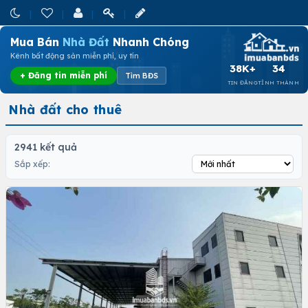
Mua Bán
Nhà Đất
Nhanh Chóng
Kênh bất động sản miễn phí, uy tín
38K+
34
+ Đăng tin miễn phí
Tìm BĐS
TIN ĐĂNG
TỈNH THÀNH
Nhà đất cho thuê
2941 kết quả
Sắp xếp: