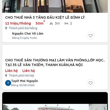
5
CHO THUÊ NHÀ 3 TẦNG ĐẦU KIỆT LÊ ĐÌNH LÝ
2
12 triệu/tháng
·
30m
·
3m
·
2
Thành phố Đà Nẵng
Nguyễn Chơi Võ Lâm
Đăng 3 ngày trước
CHO THUÊ SÀN THƯƠNG MẠI LÀM VĂN PHÒNG,LỚP HỌC..
TẠI 35 LÊ VĂN THIÊM, THANH XUÂN,HÀ NỘI
Liên hệ
·
Liên hệ
Thành phố Hà Nội
Tuyết Mai Nguyễn
T
Đăng 03/08/2026