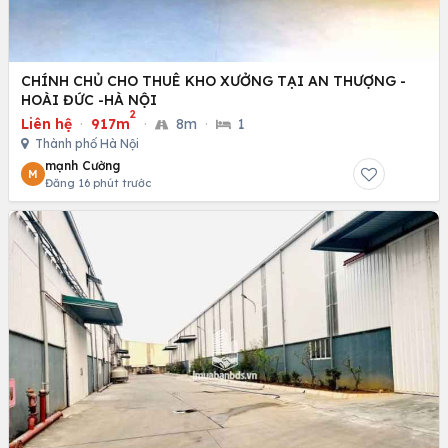
CHÍNH CHỦ CHO THUÊ KHO XƯỞNG TẠI AN THƯỢNG -
HOÀI ĐỨC -HÀ NỘI
2
Liên hệ
·
917m
·
8m
·
1
Thành phố Hà Nội
mạnh Cường
M
Đăng 16 phút trước