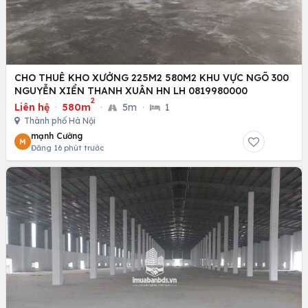
CHO THUÊ KHO XƯỞNG 225M2 580M2 KHU VỰC NGÕ 300
NGUYỄN XIỂN THANH XUÂN HN LH 0819980000
2
Liên hệ
·
580m
·
5m
·
1
Thành phố Hà Nội
mạnh Cường
M
Đăng 16 phút trước