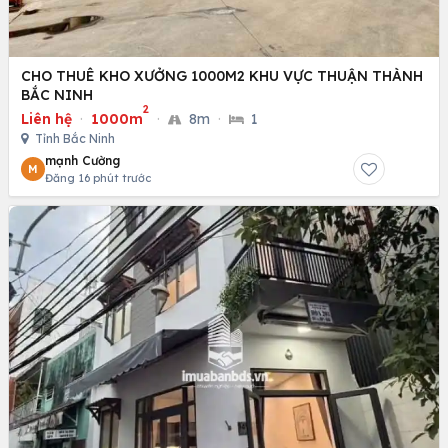
CHO THUÊ KHO XƯỞNG 1000M2 KHU VỰC THUẬN THÀNH
BẮC NINH
2
Liên hệ
·
1000m
·
8m
·
1
Tỉnh Bắc Ninh
mạnh Cường
M
Đăng 16 phút trước