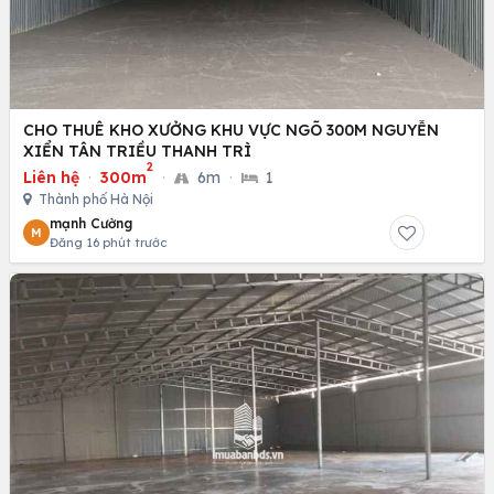
CHO THUÊ KHO XƯỞNG KHU VỰC NGÕ 300M NGUYỄN
XIỂN TÂN TRIỀU THANH TRÌ
2
Liên hệ
·
300m
·
6m
·
1
Thành phố Hà Nội
mạnh Cường
M
Đăng 16 phút trước