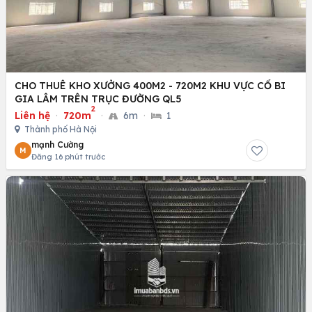
CHO THUÊ KHO XƯỞNG 400M2 - 720M2 KHU VỰC CỔ BI
GIA LÂM TRÊN TRỤC ĐƯỜNG QL5
2
Liên hệ
·
720m
·
6m
·
1
Thành phố Hà Nội
mạnh Cường
M
Đăng 16 phút trước