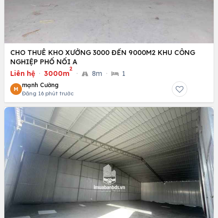
CHO THUÊ KHO XƯỞNG 3000 ĐẾN 9000M2 KHU CÔNG
NGHIỆP PHỐ NỐI A
2
Liên hệ
·
3000m
·
8m
·
1
mạnh Cường
M
Đăng 16 phút trước