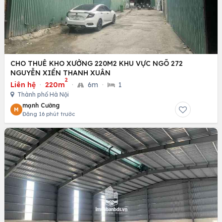
CHO THUÊ KHO XƯỞNG 220M2 KHU VỰC NGÕ 272
NGUYỄN XIỂN THANH XUÂN
2
Liên hệ
·
220m
·
6m
·
1
Thành phố Hà Nội
mạnh Cường
M
Đăng 16 phút trước