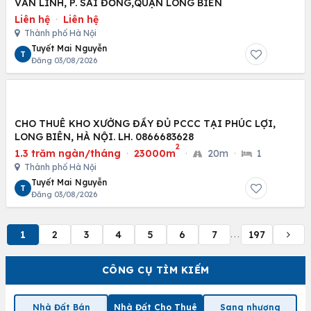
VĂN LINH, P. SÀI ĐỒNG,QUẬN LONG BIÊN
Liên hệ
·
Liên hệ
Thành phố Hà Nội
Tuyết Mai Nguyễn
T
Đăng 03/08/2026
CHO THUÊ KHO XƯỞNG ĐẦY ĐỦ PCCC TẠI PHÚC LỢI,
LONG BIÊN, HÀ NỘI. LH. 0866683628
2
1.3 trăm ngàn/tháng
·
23000m
·
20m
·
1
Thành phố Hà Nội
Tuyết Mai Nguyễn
T
Đăng 03/08/2026
1
2
3
4
5
6
7
197
...
CÔNG CỤ TÌM KIẾM
Nhà Đất Bán
Nhà Đất Cho Thuê
Sang nhượng