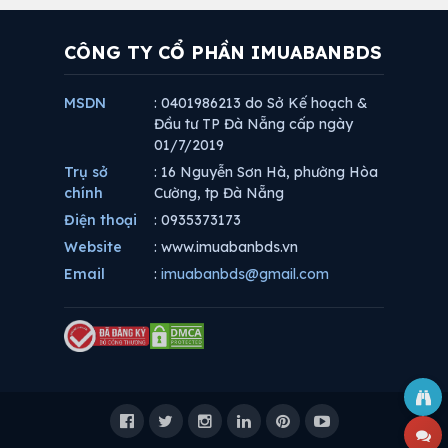
CÔNG TY CỔ PHẦN IMUABANBDS
MSDN
: 0401986213 do Sở Kế hoạch &
Đầu tư TP Đà Nẵng cấp ngày
01/7/2019
Trụ sở
: 16 Nguyễn Sơn Hà, phường Hòa
chính
Cường, tp Đà Nẵng
Điện thoại
: 0935373173
Website
: www.imuabanbds.vn
Email
:
imuabanbds@gmail.com