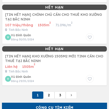
[TIN HẾT HẠN] CHÍNH CHỦ CẦN CHO THUÊ KHO XƯỞNG
TẠI BẮC NINH
2
2
107 triệu/tháng
·
1505m
·
71.096/m
Tỉnh Bắc Ninh
Vũ Đình Quân
V
Đăng 30/05/2024
[TIN HẾT HẠN] KHO XƯỞNG 1505M2 MỚI TINH CẦN CHO
THUÊ TẠI BẮC NINH
2
Liên hệ
·
1505m
Tỉnh Bắc Ninh
Vũ Đình Quân
V
Đăng 29/05/2024
1
2
3
CÔNG CỤ TÌM KIẾM