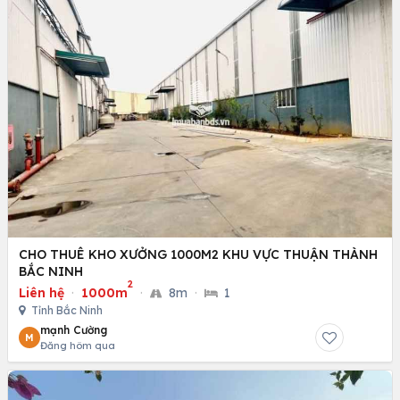
CHO THUÊ KHO XƯỞNG 1000M2 KHU VỰC THUẬN THÀNH
BẮC NINH
2
Liên hệ
·
1000m
·
8m
·
1
Tỉnh Bắc Ninh
mạnh Cường
M
Đăng hôm qua