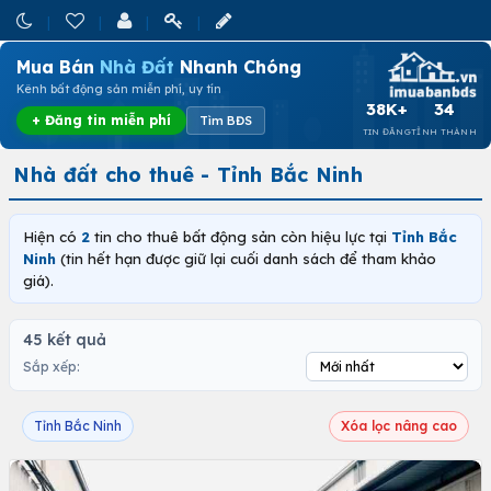
Mua Bán
Nhà Đất
Nhanh Chóng
Kênh bất động sản miễn phí, uy tín
38K+
34
+ Đăng tin miễn phí
Tìm BĐS
TIN ĐĂNG
TỈNH THÀNH
Nhà đất cho thuê - Tỉnh Bắc Ninh
Hiện có
2
tin cho thuê bất động sản còn hiệu lực tại
Tỉnh Bắc
Ninh
(tin hết hạn được giữ lại cuối danh sách để tham khảo
giá).
45 kết quả
Sắp xếp:
Tỉnh Bắc Ninh
Xóa lọc nâng cao