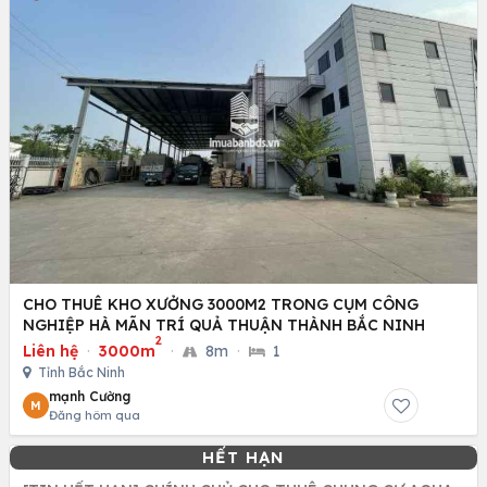
CHO THUÊ KHO XƯỞNG 3000M2 TRONG CỤM CÔNG
NGHIỆP HÀ MÃN TRÍ QUẢ THUẬN THÀNH BẮC NINH
2
Liên hệ
·
3000m
·
8m
·
1
Tỉnh Bắc Ninh
mạnh Cường
M
Đăng hôm qua