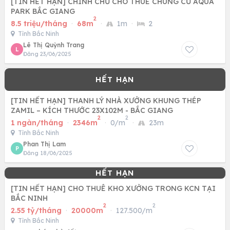
[TIN HẾT HẠN] CHÍNH CHỦ CHO THUÊ CHUNG CƯ AQUA
PARK BẮC GIANG
2
8.5 triệu/tháng
·
68m
·
1m
·
2
Tỉnh Bắc Ninh
Lê Thị Quỳnh Trang
L
Đăng 23/06/2025
[TIN HẾT HẠN] THANH LÝ NHÀ XƯỞNG KHUNG THÉP
ZAMIL – KÍCH THƯỚC 23X102M - BẮC GIANG
2
2
1 ngàn/tháng
·
2346m
·
0/m
·
23m
Tỉnh Bắc Ninh
Phan Thị Lam
P
Đăng 18/06/2025
[TIN HẾT HẠN] CHO THUÊ KHO XƯỞNG TRONG KCN TẠI
BẮC NINH
2
2
2.55 tỷ/tháng
·
20000m
·
127.500/m
Tỉnh Bắc Ninh