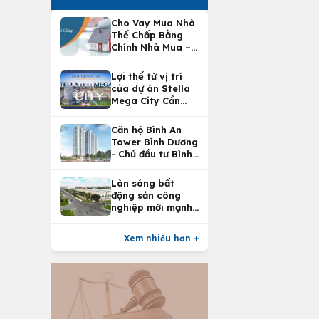
Cho Vay Mua Nhà
Thế Chấp Bằng
Chính Nhà Mua –
Lợi Ích Vay Mua
Nhà Tại
Lợi thế từ vị trí
Vietcombank
của dự án Stella
Mega City Cần
Thơ
Căn hộ Bình An
Tower Bình Dương
- Chủ đầu tư Bình
An Land
Làn sóng bất
động sản công
nghiệp mới mạnh
nhất 25 năm
Xem nhiều hơn +