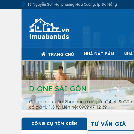
16 Nguyễn Sơn Hà, phường Hòa Cường, tp Đà Nẵng
NHÀ ĐẤT BÁN
NHÀ
TRANG CHỦ
D-ONE SÀI GÒN
Giá bán dự kiến: Shophouse có giá từ 4 tỷ & Căn 
có giá từ 1.3 tỷ. Liên hệ: 0909 47 12 39
TƯ VẤN GIÁ
CÔNG CỤ TÌM KIẾM