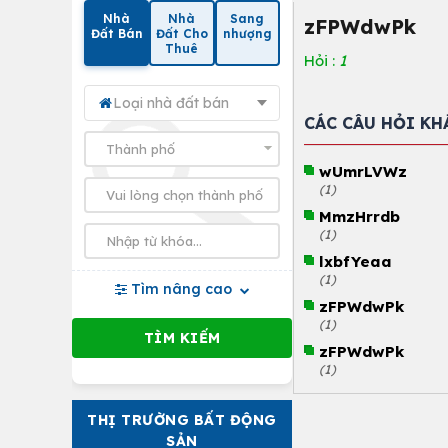
Nhà
Nhà
Sang
zFPWdwPk
Đất Bán
Đất Cho
nhượng
Thuê
Hỏi :
1
Loại nhà đất bán
CÁC CÂU HỎI KH
wUmrLVWz
(1)
MmzHrrdb
(1)
lxbfYeaa
(1)
Tìm nâng cao
zFPWdwPk
(1)
zFPWdwPk
(1)
THỊ TRƯỜNG BẤT ĐỘNG
SẢN