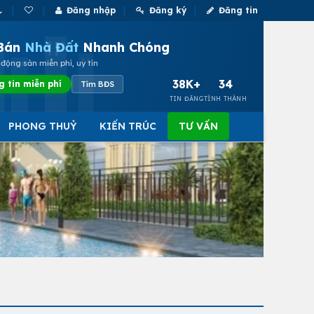
Đăng nhập
Đăng ký
Đăng tin
Bán
Nhà Đất
Nhanh Chóng
động sản miễn phí, uy tín
38K+
34
g tin miễn phí
Tìm BĐS
TIN ĐĂNG
TỈNH THÀNH
PHONG THUỶ
KIẾN TRÚC
TƯ VẤN