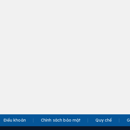
Điều khoản
Chính sách bảo mật
Quy chế
G