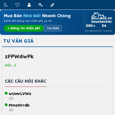
Mua Bán
Nhà Đất
Nhanh Chóng
Kênh bất động sản miễn phí, uy tín
38K+
34
+ Đăng tin miễn phí
Tìm BĐS
TIN ĐĂNG
TỈNH THÀNH
TƯ VẤN GIÁ
zFPWdwPk
Hỏi :
1
CÁC CÂU HỎI KHÁC
wUmrLVWz
(1)
MmzHrrdb
(1)