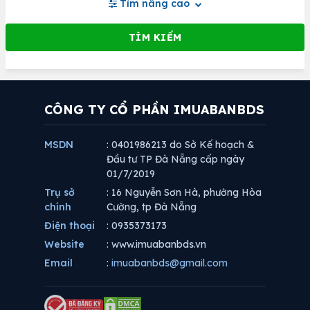
Tìm nâng cao
CÔNG TY CỔ PHẦN IMUABANBDS
MSDN
: 0401986213 do Sở Kế hoạch &
Đầu tư TP Đà Nẵng cấp ngày
01/7/2019
Trụ sở
: 16 Nguyễn Sơn Hà, phường Hòa
chính
Cường, tp Đà Nẵng
Điện thoại
: 0935373173
Website
: www.imuabanbds.vn
Email
:
imuabanbds@gmail.com