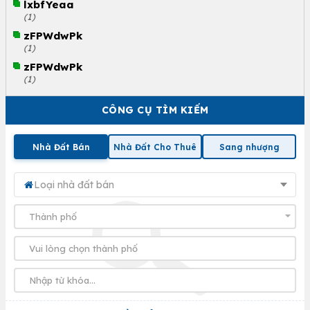
lxbfYeaa
(1)
zFPWdwPk
(1)
zFPWdwPk
(1)
CÔNG CỤ TÌM KIẾM
Nhà Đất Bán
Nhà Đất Cho Thuê
Sang nhượng
Loại nhà đất bán