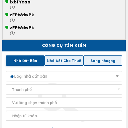
lxbfYeaa
(1)
zFPWdwPk
(1)
zFPWdwPk
(1)
CÔNG CỤ TÌM KIẾM
Nhà Đất Bán
Nhà Đất Cho Thuê
Sang nhượng
Loại nhà đất bán