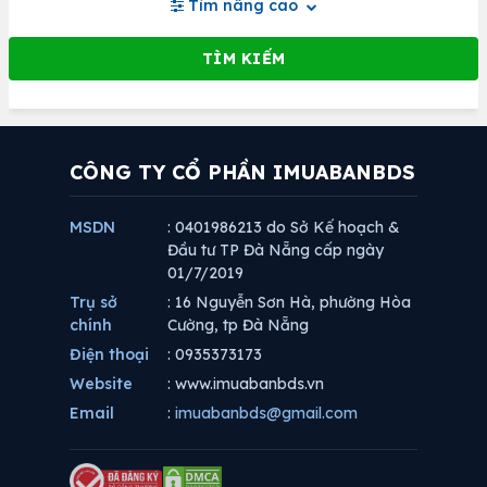
Tìm nâng cao
CÔNG TY CỔ PHẦN IMUABANBDS
MSDN
: 0401986213 do Sở Kế hoạch &
Đầu tư TP Đà Nẵng cấp ngày
01/7/2019
Trụ sở
: 16 Nguyễn Sơn Hà, phường Hòa
chính
Cường, tp Đà Nẵng
Điện thoại
: 0935373173
Website
: www.imuabanbds.vn
Email
:
imuabanbds@gmail.com