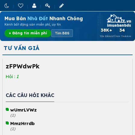
Mua Bán
Nhà Đất
Nhanh Chóng
Kênh bất động sản miễn phí, uy tín
38K+
34
+ Đăng tin miễn phí
Tìm BĐS
TIN ĐĂNG
TỈNH THÀNH
TƯ VẤN GIÁ
zFPWdwPk
Hỏi :
1
CÁC CÂU HỎI KHÁC
wUmrLVWz
(1)
MmzHrrdb
(1)