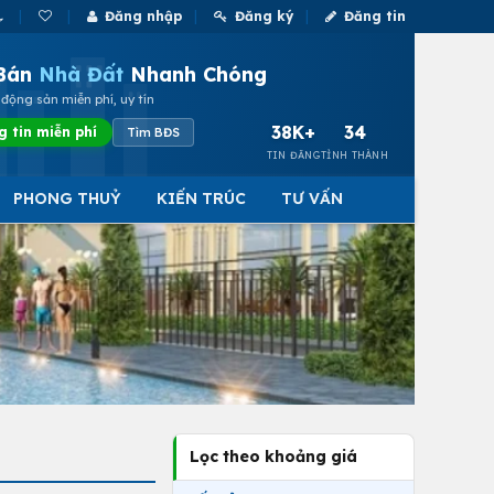
Đăng nhập
Đăng ký
Đăng tin
Bán
Nhà Đất
Nhanh Chóng
động sản miễn phí, uy tín
38K+
34
g tin miễn phí
Tìm BĐS
TIN ĐĂNG
TỈNH THÀNH
PHONG THUỶ
KIẾN TRÚC
TƯ VẤN
Lọc theo khoảng giá