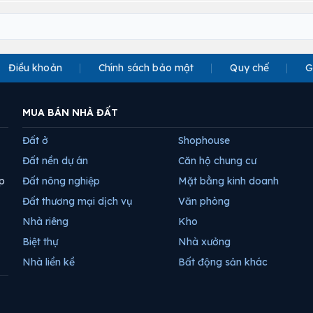
Điều khoản
Chính sách bảo mật
Quy chế
G
MUA BÁN NHÀ ĐẤT
Đất ở
Shophouse
Đất nền dự án
Căn hộ chung cư
p
Đất nông nghiệp
Mặt bằng kinh doanh
Đất thương mại dịch vụ
Văn phòng
Nhà riêng
Kho
Biệt thự
Nhà xưởng
Nhà liền kề
Bất động sản khác