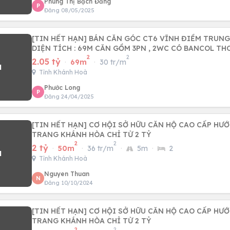
Phùng Thị Bạch Đằng
P
Đăng 08/05/2025
[TIN HẾT HẠN] BÁN CĂN GÓC CT6 VĨNH ĐIỀM TRUNG,
DIỆN TÍCH : 69M CĂN GỒM 3PN , 2WC CÓ BANCOL T
2
2
2.05 tỷ
·
69m
·
30 tr/m
Tỉnh Khánh Hoà
Phước Long
P
Đăng 24/04/2025
[TIN HẾT HẠN] CƠ HỘI SỞ HỮU CĂN HỘ CAO CẤP HƯ
TRANG KHÁNH HÒA CHỈ TỪ 2 TỶ
2
2
2 tỷ
·
50m
·
36 tr/m
·
5m
·
2
Tỉnh Khánh Hoà
Nguyen Thuan
N
Đăng 10/10/2024
[TIN HẾT HẠN] CƠ HỘI SỞ HỮU CĂN HỘ CAO CẤP HƯ
TRANG KHÁNH HÒA CHỈ TỪ 2 TỶ
2
2