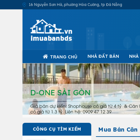
16 Nguyễn Sơn Hà, phường Hòa Cường, tp Đà Nẵng
NHÀ ĐẤT BÁN
NHÀ
TRANG CHỦ
D-ONE SÀI GÒN
Giá bán dự kiến: Shophouse có giá từ 4 tỷ & Căn 
có giá từ 1.3 tỷ. Liên hệ: 0909 47 12 39
Mua Bán Căn 
CÔNG CỤ TÌM KIẾM