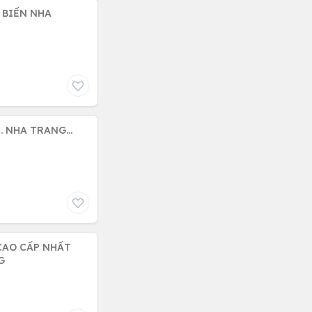
N BIỂN NHA
 NHA TRANG...
 CAO CẤP NHẤT
G