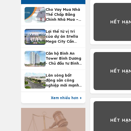
Cho Vay Mua Nhà
Thế Chấp Bằng
Chính Nhà Mua –
Lợi Ích Vay Mua
Nhà Tại
Lợi thế từ vị trí
Vietcombank
của dự án Stella
Mega City Cần
Thơ
Căn hộ Bình An
Tower Bình Dương
- Chủ đầu tư Bình
An Land
Làn sóng bất
động sản công
nghiệp mới mạnh
nhất 25 năm
Xem nhiều hơn +