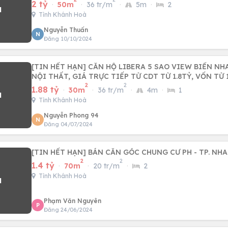
2 tỷ
·
50m
·
36 tr/m
·
5m
·
2
Tỉnh Khánh Hoà
Nguyễn Thuấn
N
Đăng 10/10/2024
[TIN HẾT HẠN] CĂN HỘ LIBERA 5 SAO VIEW BIỂN NH
NỘI THẤT, GIÁ TRỰC TIẾP TỪ CDT TỪ 1.8TỶ, VỐN TỪ 
2
2
1.88 tỷ
·
30m
·
36 tr/m
·
4m
·
1
Tỉnh Khánh Hoà
Nguyễn Phong 94
N
Đăng 04/07/2024
[TIN HẾT HẠN] BÁN CĂN GÓC CHUNG CƯ PH - TP. NH
2
2
1.4 tỷ
·
70m
·
20 tr/m
·
2
Tỉnh Khánh Hoà
Phạm Văn Nguyên
P
Đăng 24/06/2024