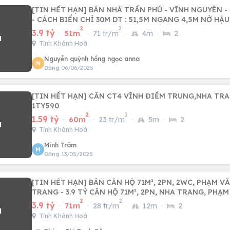
[TIN HẾT HẠN] BÁN NHÀ TRẦN PHÚ - VĨNH NGUYÊN 
- CÁCH BIỂN CHỈ 30M DT : 51,5M NGANG 4,5M NỞ HẬU
2
2
3.9 tỷ
·
51m
·
71 tr/m
·
4m
·
2
Tỉnh Khánh Hoà
Nguyễn quỳnh hồng ngọc anna
N
Đăng 06/06/2025
[TIN HẾT HẠN] CĂN CT4 VĨNH ĐIỀM TRUNG,NHA TRA
1TY590
2
2
1.59 tỷ
·
60m
·
23 tr/m
·
5m
·
2
Tỉnh Khánh Hoà
Minh Trâm
M
Đăng 13/05/2025
[TIN HẾT HẠN] BÁN CĂN HỘ 71M², 2PN, 2WC, PHẠM V
TRANG - 3.9 TỶ CĂN HỘ 71M², 2PN, NHA TRANG, PHẠ
2
2
3.9 tỷ
·
71m
·
28 tr/m
·
12m
·
2
Tỉnh Khánh Hoà