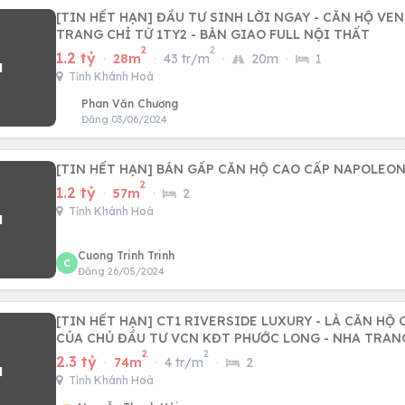
[TIN HẾT HẠN] ĐẦU TƯ SINH LỜI NGAY - CĂN HỘ VE
TRANG CHỈ TỪ 1TY2 - BÀN GIAO FULL NỘI THẤT
2
2
1.2 tỷ
·
28m
·
43 tr/m
·
20m
·
1
Tỉnh Khánh Hoà
Phan Văn Chương
Đăng 03/06/2024
[TIN HẾT HẠN] BÁN GẤP CĂN HỘ CAO CẤP NAPOLEON.
2
1.2 tỷ
·
57m
·
2
Tỉnh Khánh Hoà
Cuong Trinh Trinh
C
Đăng 26/05/2024
[TIN HẾT HẠN] CT1 RIVERSIDE LUXURY - LÀ CĂN HỘ
CỦA CHỦ ĐẦU TƯ VCN KĐT PHƯỚC LONG - NHA TRAN
2
2
2.3 tỷ
·
74m
·
4 tr/m
·
2
Tỉnh Khánh Hoà