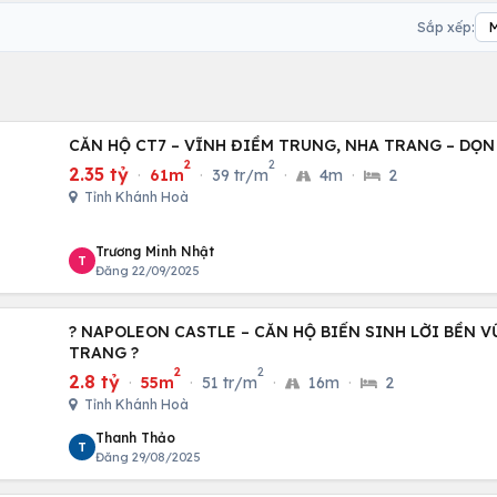
Sắp xếp:
CĂN HỘ CT7 – VĨNH ĐIỀM TRUNG, NHA TRANG – DỌN
2
2
2.35 tỷ
·
61m
·
39 tr/m
·
4m
·
2
Tỉnh Khánh Hoà
Trương Minh Nhật
T
Đăng 22/09/2025
? NAPOLEON CASTLE – CĂN HỘ BIỂN SINH LỜI BỀN 
TRANG ?
2
2
2.8 tỷ
·
55m
·
51 tr/m
·
16m
·
2
Tỉnh Khánh Hoà
Thanh Thảo
T
Đăng 29/08/2025