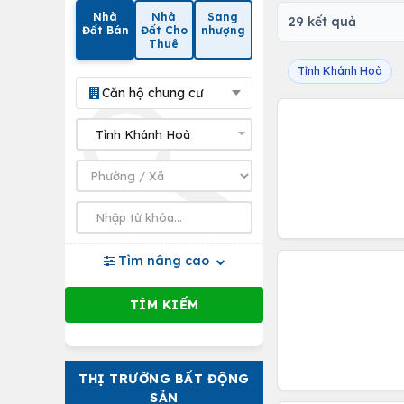
Nhà
Nhà
Sang
29 kết quả
Đất Bán
Đất Cho
nhượng
Thuê
Tỉnh Khánh Hoà
Căn hộ chung cư
Tìm nâng cao
THỊ TRƯỜNG BẤT ĐỘNG
SẢN