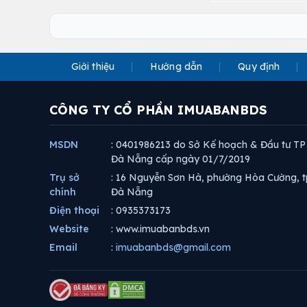
Giới thiệu
Hướng dẫn
Quy định
CÔNG TY CỔ PHẦN IMUABANBDS
MSDN
: 0401986213 do Sở Kế hoạch & Đầu tư TP
Đà Nẵng cấp ngày 01/7/2019
Trụ sở
: 16 Nguyễn Sơn Hà, phường Hòa Cường, t
chính
Đà Nẵng
Điện thoại
: 0935373173
Website
: www.imuabanbds.vn
Email
:
imuabanbds@gmail.com