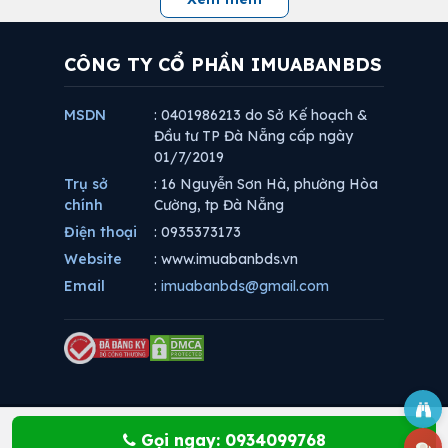
CÔNG TY CỔ PHẦN IMUABANBDS
MSDN
: 0401986213 do Sở Kế hoạch &
Đầu tư TP Đà Nẵng cấp ngày
01/7/2019
Trụ sở
: 16 Nguyễn Sơn Hà, phường Hòa
chính
Cường, tp Đà Nẵng
Điện thoại
: 0935373173
Website
: www.imuabanbds.vn
Email
:
imuabanbds@gmail.com
Gọi ngay: 0934099768