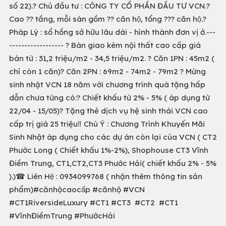
số 22).? Chủ đầu tư : CÔNG TY CỔ PHẦN ĐẦU TƯ VCN.?
Cao ?? tầng, mỗi sàn gồm ?? căn hộ, tổng ??? căn hộ.?
Pháp Lý : sổ hồng sở hữu lâu dài - hình thành đơn vị ở.---
------------------ ? Bàn giao kèm nội thất cao cấp giá
bán từ : 31,2 triệu/m2 - 34,5 triệu/m2. ? Căn 1PN : 45m2 (
chỉ còn 1 căn)? Căn 2PN : 69m2 - 74m2 - 79m2 ? Mừng
sinh nhật VCN 18 năm với chương trình quà tặng hấp
dẫn chưa từng có:? Chiết khấu từ 2% - 5% ( áp dụng từ
22/04 - 15/05)? Tặng thẻ dịch vụ hệ sinh thái VCN cao
cấp trị giá 25 triệu‼️ Chú Ý : Chương Trình Khuyến Mãi
Sinh Nhật áp dụng cho các dự án còn lại của VCN ( CT2
Phước Long ( Chiết khấu 1%-2%), Shophouse CT3 Vĩnh
Điềm Trung, CT1,CT2,CT3 Phước Hải( chiết khấu 2% - 5%
).)☎ Liên Hệ : 0934099768 ( nhận thêm thông tin sản
phẩm)#cănhộcaocấp #cănhộ #VCN
#CT1RiversideLuxury #CT1 #CT3 #CT2 #CT1
#VĩnhĐiềmTrung #PhướcHải