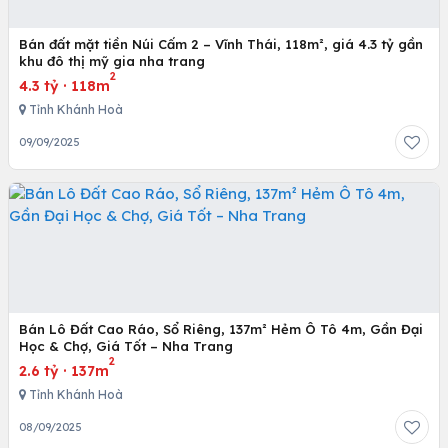
Bán đất mặt tiền Núi Cấm 2 – Vĩnh Thái, 118m², giá 4.3 tỷ gần
khu đô thị mỹ gia nha trang
2
4.3 tỷ
·
118m
Tỉnh Khánh Hoà
09/09/2025
Bán Lô Đất Cao Ráo, Sổ Riêng, 137m² Hẻm Ô Tô 4m, Gần Đại
Học & Chợ, Giá Tốt – Nha Trang
2
2.6 tỷ
·
137m
Tỉnh Khánh Hoà
08/09/2025