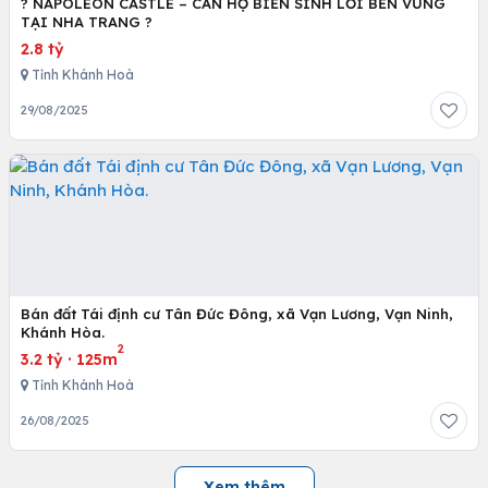
? NAPOLEON CASTLE – CĂN HỘ BIỂN SINH LỜI BỀN VỮNG
TẠI NHA TRANG ?
2.8 tỷ
Tỉnh Khánh Hoà
29/08/2025
Bán đất Tái định cư Tân Đức Đông, xã Vạn Lương, Vạn Ninh,
Khánh Hòa.
2
3.2 tỷ
·
125m
Tỉnh Khánh Hoà
26/08/2025
Xem thêm