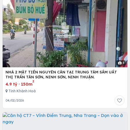
3
NHÀ 2 MẶT TIỀN NGUYÊN CĂN TẠI TRUNG TÂM SẦM UẤT
THỊ TRẤN TÂN SƠN, NINH SƠN, NINH THUẬN.
2
4.9 tỷ
·
150m
Tỉnh Khánh Hoà
04/02/2026