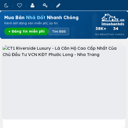
Mua Bán
Nhà Đất
Nhanh Chóng
Kênh bất động sản miễn phí, uy tín
38K+
34
+ Đăng tin miễn phí
Tìm BĐS
TIN ĐĂNG
TỈNH THÀNH