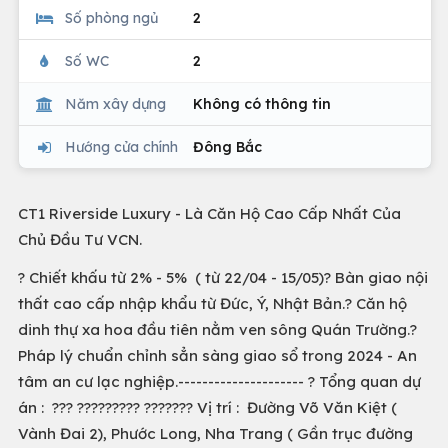
Số phòng ngủ
2
Số WC
2
Năm xây dựng
Không có thông tin
Hướng cửa chính
Đông Bắc
CT1 Riverside Luxury - Là Căn Hộ Cao Cấp Nhất Của
Chủ Đầu Tư VCN.
? Chiết khấu từ 2% - 5% ( từ 22/04 - 15/05)? Bàn giao nội
thất cao cấp nhập khẩu từ Đức, Ý, Nhật Bản.? Căn hộ
dinh thự xa hoa đầu tiên nằm ven sông Quán Trường.?
Pháp lý chuẩn chỉnh sẳn sàng giao sổ trong 2024 - An
tâm an cư lạc nghiệp.--------------------- ? Tổng quan dự
án : ??? ????????? ??????? Vị trí : Đường Võ Văn Kiệt (
Vành Đai 2), Phước Long, Nha Trang ( Gần trục đường