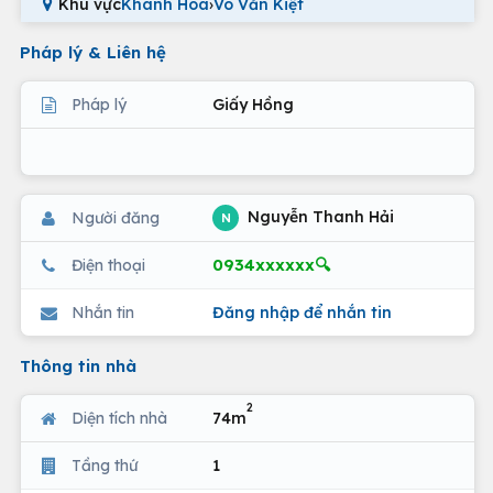
Khu vực
Khánh Hoà
›
Võ Văn Kiệt
Pháp lý & Liên hệ
Pháp lý
Giấy Hồng
Nguyễn Thanh Hải
Người đăng
N
0934xxxxxx🔍
Điện thoại
Nhắn tin
Đăng nhập để nhắn tin
Thông tin nhà
2
Diện tích nhà
74m
Tầng thứ
1