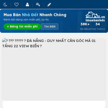
Mua Bán
Nhà Đất
Nhanh Chóng
Kênh bất động sản miễn phí, uy tín
38K+
34
+ Đăng tin miễn phí
Tìm BĐS
TIN ĐĂNG
TỈNH THÀNH