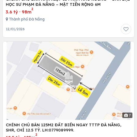
HỌC SƯ PHẠM ĐÀ NẴNG – MẶT TIỀN RỘNG 6M
2
3.6 tỷ
·
98m
Thành phố Đà Nẵng
12/01/2026
7
CHÍNH CHỦ BÁN 125M2 ĐẤT BIỂN NGAY TTTP ĐÀ NẴNG,
SHR, CHỈ 12.5 TỶ. LH:0779089999.
2