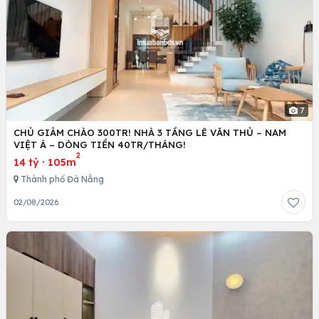
7
CHỦ GIẢM CHÀO 300TR! NHÀ 3 TẦNG LÊ VĂN THỦ – NAM
VIỆT Á – DÒNG TIỀN 40TR/THÁNG!
2
14 tỷ
·
105m
Thành phố Đà Nẵng
02/08/2026