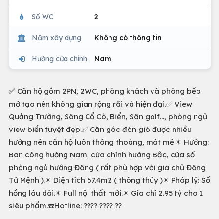
Số WC
2
Năm xây dựng
Không có thông tin
Hướng cửa chính
Nam
✅ Căn hộ gồm 2PN, 2WC, phòng khách và phòng bếp
mở tạo nên không gian rộng rãi và hiện đại.✅ View
Quảng Trường, Sông Cổ Cò, Biển, Sân golf..., phòng ngủ
view biển tuyệt đẹp.✅ Căn góc đón gió được nhiều
hướng nên căn hộ luôn thông thoáng, mát mẻ.✴ Hướng:
Ban công hướng Nam, cửa chính hướng Bắc, cửa sổ
phòng ngủ hướng Đông ( rất phù hợp với gia chủ Đông
Tứ Mệnh ).✴ Diện tích 67.4m2 ( thông thủy )✴ Pháp lý: Sổ
hồng lâu dài.✴ Full nội thất mới.✴ Gía chỉ 2.95 tỷ cho 1
siêu phẩm.☎️Hotline: ???? ???? ??