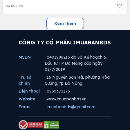
23/12/2025
Xem thêm
CÔNG TY CỔ PHẦN IMUABANBDS
MSDN
: 0401986213 do Sở Kế hoạch &
Đầu tư TP Đà Nẵng cấp ngày
01/7/2019
Trụ sở
: 16 Nguyễn Sơn Hà, phường Hòa
chính
Cường, tp Đà Nẵng
Điện thoại
: 0935373173
Website
: www.imuabanbds.vn
Email
:
imuabanbds@gmail.com