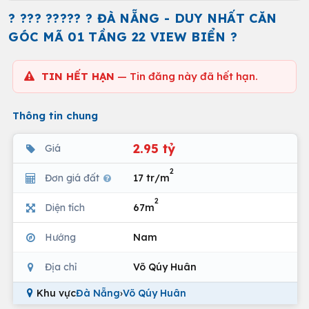
? ??? ????? ? ĐÀ NẴNG - DUY NHẤT CĂN
GÓC MÃ 01 TẦNG 22 VIEW BIỂN ?
TIN HẾT HẠN
— Tin đăng này đã hết hạn.
Thông tin chung
2.95 tỷ
Giá
2
Đơn giá đất
17 tr/m
2
Diện tích
67m
Hướng
Nam
Địa chỉ
Võ Qúy Huân
Khu vực
Đà Nẵng
›
Võ Qúy Huân