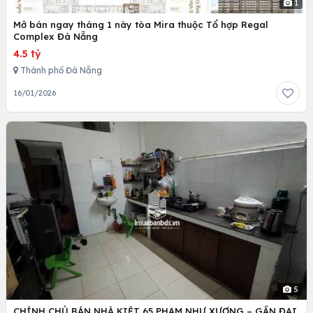
1
Mở bán ngay tháng 1 này tòa Mira thuộc Tổ hợp Regal
Complex Đà Nẵng
4.5 tỷ
Thành phố Đà Nẵng
16/01/2026
5
CHÍNH CHỦ BÁN NHÀ KIỆT 65 PHẠM NHƯ XƯƠNG – GẦN ĐẠI