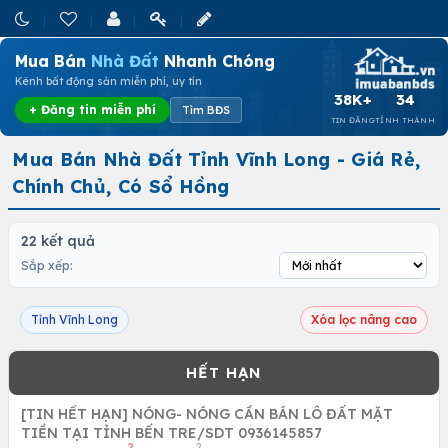
Mua Bán
Nhà Đất
Nhanh Chóng
Kênh bất động sản miễn phí, uy tín
38K+
34
+ Đăng tin miễn phí
Tìm BĐS
TIN ĐĂNG
TỈNH THÀNH
Mua Bán Nhà Đất Tỉnh Vĩnh Long - Giá Rẻ,
Chính Chủ, Có Sổ Hồng
22 kết quả
Sắp xếp:
Tỉnh Vĩnh Long
Xóa lọc nâng cao
[TIN HẾT HẠN] NÓNG- NÓNG CẦN BÁN LÔ ĐẤT MẶT
TIỀN TẠI TỈNH BẾN TRE/SDT 0936145857
2
2