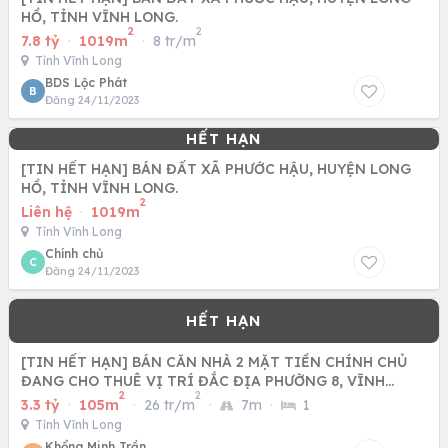
HỒ, TỈNH VĨNH LONG.
2
2
7.8 tỷ
·
1019m
·
8 tr/m
Tỉnh Vĩnh Long
BDS Lộc Phát
B
Đăng 24/11/2023
[TIN HẾT HẠN] BÁN ĐẤT XÃ PHƯỚC HẬU, HUYỆN LONG
HỒ, TỈNH VĨNH LONG.
2
Liên hệ
·
1019m
Tỉnh Vĩnh Long
Chính chủ
C
Đăng 24/11/2023
[TIN HẾT HẠN] BÁN CĂN NHÀ 2 MẶT TIỀN CHÍNH CHỦ
ĐANG CHO THUÊ VỊ TRÍ ĐẮC ĐỊA PHƯỜNG 8, VĨNH
2
2
LONG
3.3 tỷ
·
105m
·
26 tr/m
·
7m
·
1
Tỉnh Vĩnh Long
Khổng Minh Trần