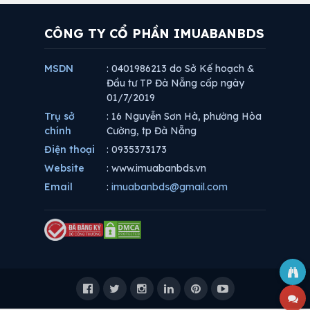
CÔNG TY CỔ PHẦN IMUABANBDS
MSDN
: 0401986213 do Sở Kế hoạch &
Đầu tư TP Đà Nẵng cấp ngày
01/7/2019
Trụ sở
: 16 Nguyễn Sơn Hà, phường Hòa
chính
Cường, tp Đà Nẵng
Điện thoại
: 0935373173
Website
: www.imuabanbds.vn
Email
:
imuabanbds@gmail.com