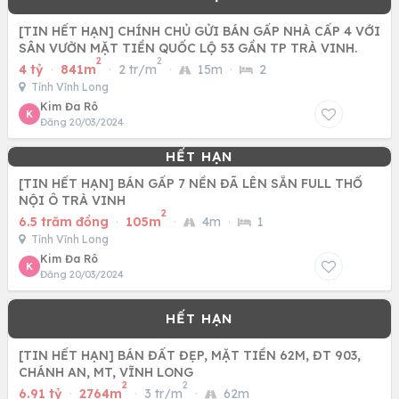
[TIN HẾT HẠN] CHÍNH CHỦ GỬI BÁN GẤP NHÀ CẤP 4 VỚI
SÂN VƯỜN MẶT TIỀN QUỐC LỘ 53 GẦN TP TRÀ VINH.
2
2
4 tỷ
·
841m
·
2 tr/m
·
15m
·
2
Tỉnh Vĩnh Long
Kim Đa Rô
K
Đăng 20/03/2024
[TIN HẾT HẠN] BÁN GẤP 7 NỀN ĐÃ LÊN SẴN FULL THỔ
NỘI Ô TRÀ VINH
2
6.5 trăm đồng
·
105m
·
4m
·
1
Tỉnh Vĩnh Long
Kim Đa Rô
K
Đăng 20/03/2024
[TIN HẾT HẠN] BÁN ĐẤT ĐẸP, MẶT TIỀN 62M, ĐT 903,
CHÁNH AN, MT, VĨNH LONG
2
2
6.91 tỷ
·
2764m
·
3 tr/m
·
62m