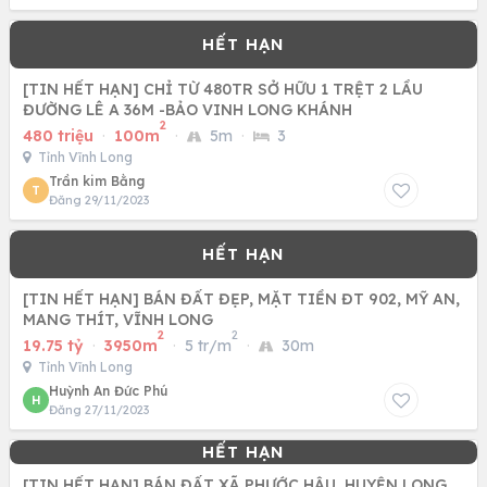
[TIN HẾT HẠN] CHỈ TỪ 480TR SỞ HỮU 1 TRỆT 2 LẦU
ĐƯỜNG LÊ A 36M -BẢO VINH LONG KHÁNH
2
480 triệu
·
100m
·
5m
·
3
Tỉnh Vĩnh Long
Trần kim Bằng
T
Đăng 29/11/2023
[TIN HẾT HẠN] BÁN ĐẤT ĐẸP, MẶT TIỀN ĐT 902, MỸ AN,
MANG THÍT, VĨNH LONG
2
2
19.75 tỷ
·
3950m
·
5 tr/m
·
30m
Tỉnh Vĩnh Long
Huỳnh An Đức Phú
H
Đăng 27/11/2023
[TIN HẾT HẠN] BÁN ĐẤT XÃ PHƯỚC HẬU, HUYỆN LONG