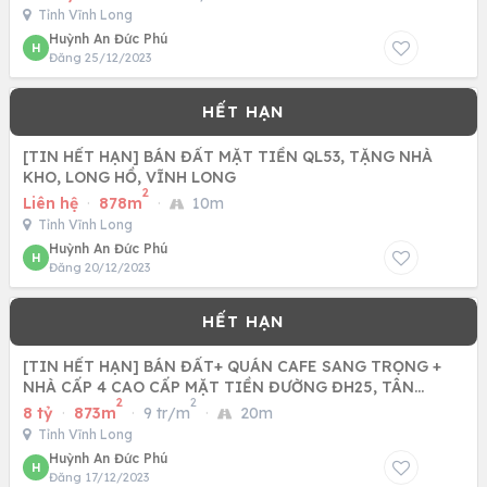
Tỉnh Vĩnh Long
Huỳnh An Đức Phú
H
Đăng 25/12/2023
[TIN HẾT HẠN] BÁN ĐẤT MẶT TIỀN QL53, TẶNG NHÀ
KHO, LONG HỒ, VĨNH LONG
2
Liên hệ
·
878m
·
10m
Tỉnh Vĩnh Long
Huỳnh An Đức Phú
H
Đăng 20/12/2023
[TIN HẾT HẠN] BÁN ĐẤT+ QUÁN CAFE SANG TRỌNG +
NHÀ CẤP 4 CAO CẤP MẶT TIỀN ĐƯỜNG ĐH25, TÂN
2
2
HẠNH, VĨNH LONG
8 tỷ
·
873m
·
9 tr/m
·
20m
Tỉnh Vĩnh Long
Huỳnh An Đức Phú
H
Đăng 17/12/2023