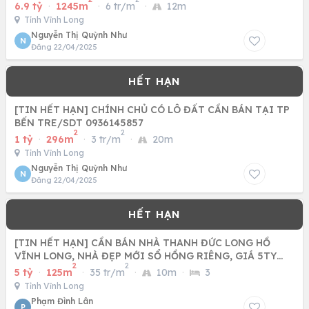
6.9 tỷ
·
1245m
·
6 tr/m
·
12m
Tỉnh Vĩnh Long
Nguyễn Thị Quỳnh Như
N
Đăng 22/04/2025
[TIN HẾT HẠN] CHÍNH CHỦ CÓ LÔ ĐẤT CẦN BÁN TẠI TP
BẾN TRE/SDT 0936145857
2
2
1 tỷ
·
296m
·
3 tr/m
·
20m
Tỉnh Vĩnh Long
Nguyễn Thị Quỳnh Như
N
Đăng 22/04/2025
[TIN HẾT HẠN] CẦN BÁN NHÀ THANH ĐỨC LONG HỒ
VĨNH LONG, NHÀ ĐẸP MỚI SỔ HỒNG RIÊNG, GIÁ 5TY
2
2
THƯƠNG LƯỢNG
5 tỷ
·
125m
·
35 tr/m
·
10m
·
3
Tỉnh Vĩnh Long
Phạm Đình Lân
P