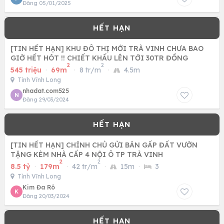
Đăng 05/01/2025
[TIN HẾT HẠN] KHU ĐÔ THỊ MỚI TRÀ VINH CHƯA BAO
GIỜ HẾT HÓT !! CHIẾT KHẤU LÊN TỚI 30TR ĐỒNG
2
2
545 triệu
·
69m
·
8 tr/m
·
4.5m
Tỉnh Vĩnh Long
nhadat.com525
N
Đăng 29/03/2024
[TIN HẾT HẠN] CHÍNH CHỦ GỬI BÁN GẤP ĐẤT VƯỜN
TẶNG KÈM NHÀ CẤP 4 NỘI Ô TP TRÀ VINH
2
2
8.5 tỷ
·
179m
·
42 tr/m
·
15m
·
3
Tỉnh Vĩnh Long
Kim Đa Rô
K
Đăng 20/03/2024