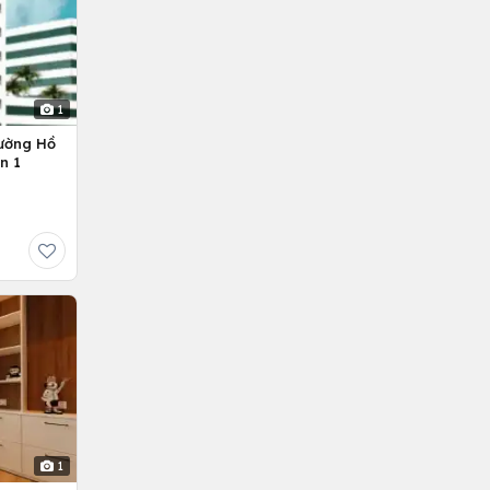
1
ường Hồ
n 1
1