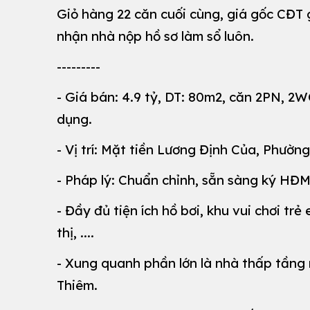
Giỏ hàng 22 căn cuối cùng, giá gốc CĐT 
nhận nhà nộp hồ sơ làm sổ luôn.
---------
- Giá bán: 4.9 tỷ, DT: 80m2, căn 2PN, 2
dụng.
- Vị trí: Mặt tiền Lương Định Của, Phườn
- Pháp lý: Chuẩn chỉnh, sẵn sàng ký HĐ
- Đầy đủ tiện ích hồ bơi, khu vui chơi trẻ
thị, ....
- Xung quanh phần lớn là nhà thấp tầng
Thiêm.