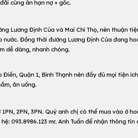
 đãi cùng ân hạn nợ + gốc.
ường Lương Định Của và Mai Chí Thọ, nên thuận tiệ
gập nước. Đồng thời đường Lương Định Của đang ho
thêm dễ dàng, nhanh chóng.
o Điền, Quận 1, Bình Thạnh nên đầy đủ mọi tiện íc
 sắm, ăn uống.
ừ 1PN, 2PN, 3PN. Quý anh chị có thể mua vào ở ho
 hệ: 093.8986.123 mr. Anh Tuấn để nhận thông tin c