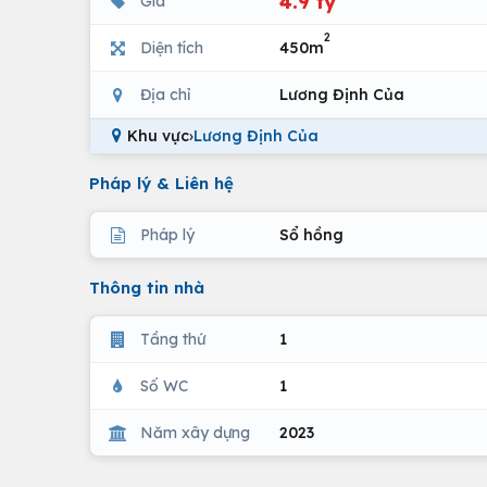
4.9 tỷ
Giá
2
Diện tích
450m
Địa chỉ
Lương Định Của
Khu vực
›
Lương Định Của
Pháp lý & Liên hệ
Pháp lý
Sổ hồng
Thông tin nhà
Tầng thứ
1
Số WC
1
Năm xây dựng
2023