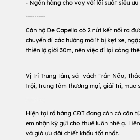
- Ngân hàng cho vay với lãi suất siêu ưu
---------
Căn hộ De Capella có 2 nút kết nối ra đ
chuyển đi các hướng mà ít bị kẹt xe, n
thiện lộ giới 30m, nên việc đi lại càng 
Vị trí Trung tâm, sát vách Trần Não, Thả
trội, trung tâm thương mại, giải trí, mua
---------
Hiện tại rổ hàng CĐT đang còn có căn t
em nhận ký gửi cho thuê luôn nhé ạ. Liên
và giá ưu đãi chiết khấu tốt nhất.