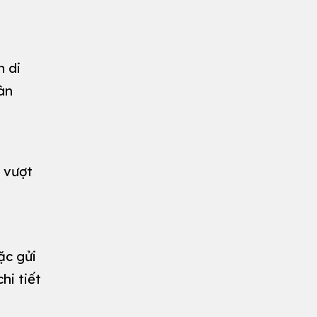
n di
àn
h vượt
ặc gửi
hi tiết