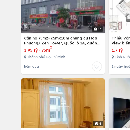
13
Căn hộ 75m2=7.5mx10m chung cư Hoa
Thiếu vố
Phượng/ Zen Tower, Quốc lộ 1A, quân
view biể
2
12,Tp. Hồ Chí Minh, Việt Nam
1.95 tỷ
·
75m
1.7 tỷ
Thành phố Hồ Chí Minh
Tỉnh Quả
hôm qua
2 ngày trư
4