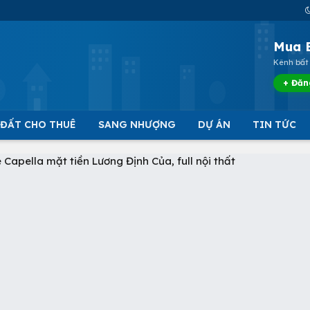
Mua 
Kênh bất 
+ Đăn
 ĐẤT CHO THUÊ
SANG NHƯỢNG
DỰ ÁN
TIN TỨC