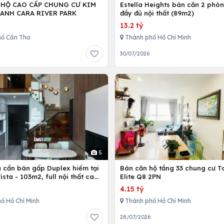
 HỘ CAO CẤP CHUNG CƯ KIM
Estella Heights bán căn 2 phò
ANH CARA RIVER PARK
đầy đủ nội thất (89m2)
13.2 tỷ
ố Cần Thơ
Thành phố Hồ Chí Minh
30/07/2026
5
ủ cần bán gấp Duplex hiếm tại
Bán căn hộ tầng 33 chung cư T
Vista - 103m2, full nội thất cao
Elite Q8 2PN
4.15 tỷ
ố Hồ Chí Minh
Thành phố Hồ Chí Minh
28/07/2026