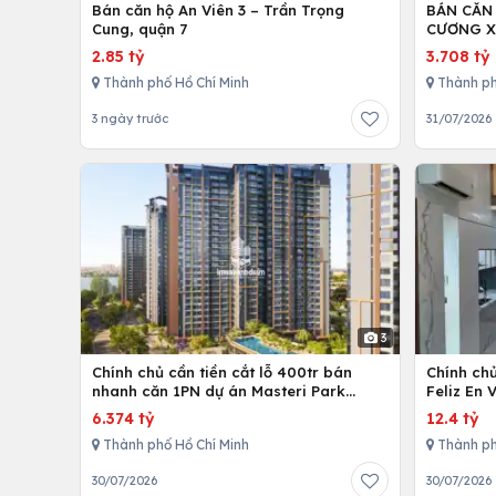
Bán căn hộ An Viên 3 – Trần Trọng
BÁN CĂN
Cung, quận 7
CƯƠNG X
2.85 tỷ
3.708 tỷ
Thành phố Hồ Chí Minh
Thành ph
3 ngày trước
31/07/2026
3
Chính chủ cần tiền cắt lỗ 400tr bán
Chính ch
nhanh căn 1PN dự án Masteri Park
Feliz En 
Place
cấp
6.374 tỷ
12.4 tỷ
Thành phố Hồ Chí Minh
Thành ph
30/07/2026
30/07/2026