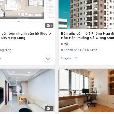
6
n cần bán nhanh căn hộ Studio
Bán gấp căn hộ 3 Phòng Ngủ đ
n SkyM Hạ Long
Hảo Hớn Phường Cô Giang Quậ
8 tỷ
ng Ninh
Thành phố Hồ Chí Minh
ớc
2 ngày trước
1