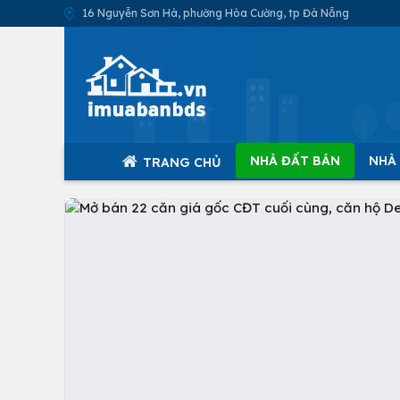
16 Nguyễn Sơn Hà, phường Hòa Cường, tp Đà Nẵng
NHÀ ĐẤT BÁN
NHÀ
TRANG CHỦ