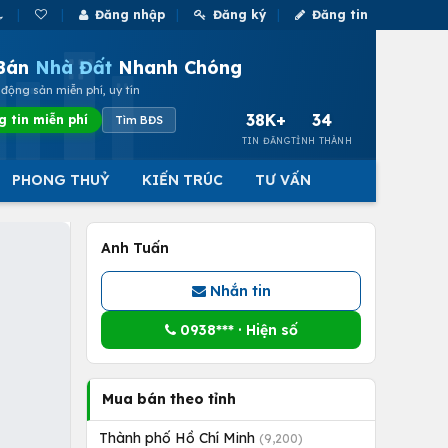
Đăng nhập
Đăng ký
Đăng tin
Bán
Nhà Đất
Nhanh Chóng
động sản miễn phí, uy tín
38K+
34
g tin miễn phí
Tìm BĐS
TIN ĐĂNG
TỈNH THÀNH
PHONG THUỶ
KIẾN TRÚC
TƯ VẤN
Anh Tuấn
Nhắn tin
0938*** · Hiện số
Mua bán theo tỉnh
Thành phố Hồ Chí Minh
(9,200)