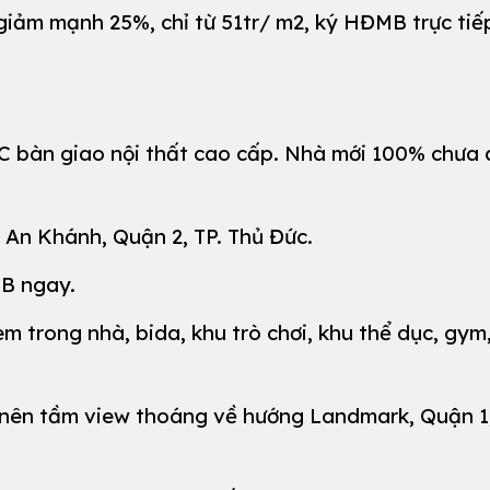
giảm mạnh 25%, chỉ từ 51tr/ m2, ký HĐMB trực tiế
WC bàn giao nội thất cao cấp. Nhà mới 100% chưa 
g An Khánh, Quận 2, TP. Thủ Đức.
MB ngay.
 em trong nhà, bida, khu trò chơi, khu thể dục, gym,
 nên tầm view thoáng về hướng Landmark, Quận 1