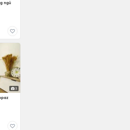
ng ngủ
3
opaz