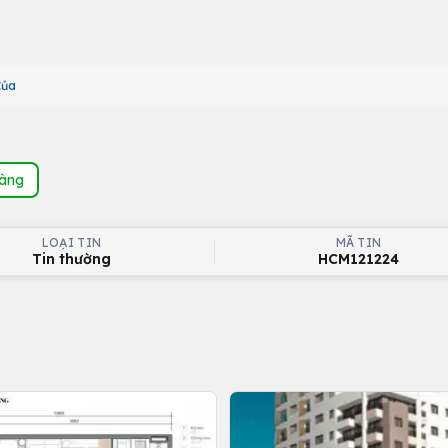
Của
hàng
LOẠI TIN
MÃ TIN
Tin thường
HCM121224