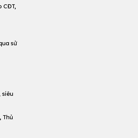
p CĐT,
qua sử
 siêu
, Thủ