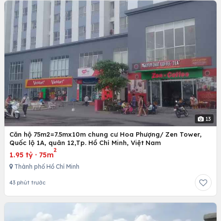
13
Căn hộ 75m2=7.5mx10m chung cư Hoa Phượng/ Zen Tower,
Quốc lộ 1A, quân 12,Tp. Hồ Chí Minh, Việt Nam
2
1.95 tỷ
·
75m
Thành phố Hồ Chí Minh
43 phút trước