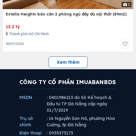
1
Estella Heights bán căn 2 phòng ngủ đầy đủ nội thất (89m2)
13.2 tỷ
Thành phố Hồ Chí Minh
30/07/2026
Xem thêm
CÔNG TY CỔ PHẦN IMUABANBDS
MSDN
: 0401986213 do Sở Kế hoạch &
Đầu tư TP Đà Nẵng cấp ngày
01/7/2019
Trụ sở
: 16 Nguyễn Sơn Hà, phường Hòa
chính
Cường, tp Đà Nẵng
Điện thoại
: 0935373173