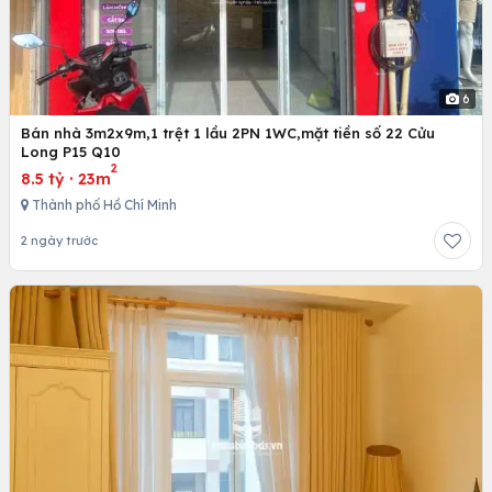
6
Bán nhà 3m2x9m,1 trệt 1 lầu 2PN 1WC,mặt tiền số 22 Cửu
Long P15 Q10
2
8.5 tỷ
·
23m
Thành phố Hồ Chí Minh
2 ngày trước