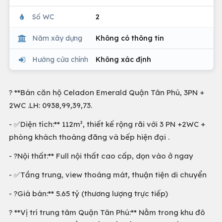
Số WC
2
Năm xây dựng
Không có thông tin
Hướng cửa chính
Không xác định
? **Bán căn hộ Celadon Emerald Quận Tân Phú, 3PN +
2WC .LH: 0938,99,39,73.
- ✅Diện tích:** 112m², thiết kế rộng rãi với 3 PN +2WC +
phòng khách thoáng đãng và bếp hiện đại .
- ?Nội thất:** Full nội thất cao cấp, dọn vào ở ngay
- ✅Tầng trung, view thoáng mát, thuận tiện di chuyển
- ?Giá bán:** 5.65 tỷ (thương lượng trực tiếp)
? **Vị trí trung tâm Quận Tân Phú:** Nằm trong khu đô