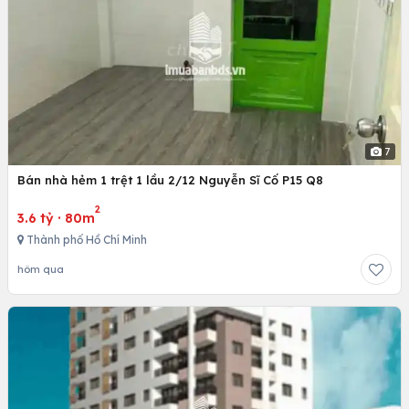
7
Bán nhà hẻm 1 trệt 1 lầu 2/12 Nguyễn Sĩ Cố P15 Q8
2
3.6 tỷ
·
80m
Thành phố Hồ Chí Minh
hôm qua