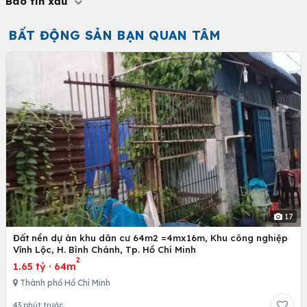
Báo tin xấu
BẤT ĐỘNG SẢN BẠN QUAN TÂM
17
Đất nền dự án khu dân cư 64m2 =4mx16m, Khu công nghiệp
Vĩnh Lộc, H. Bình Chánh, Tp. Hồ Chí Minh
2
1.65 tỷ
·
64m
Thành phố Hồ Chí Minh
43 phút trước