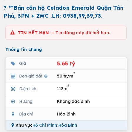
? **Bán căn hộ Celadon Emerald Quận Tân
Phú, 3PN + 2WC .LH: 0938,99,39,73.
TIN HẾT HẠN
— Tin đăng này đã hết hạn.
Thông tin chung
5.65 tỷ
Giá
2
Đơn giá đất
50 tr/m
2
Diện tích
112m
Hướng
Không xác định
Địa chỉ
Hòa Bình
Khu vực
Hồ Chí Minh
›
Hòa Bình