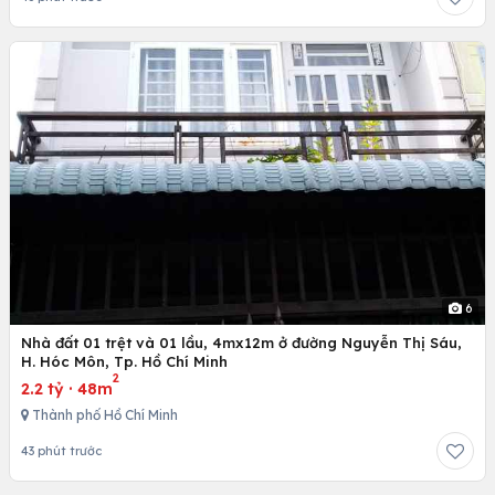
6
Nhà đất 01 trệt và 01 lầu, 4mx12m ở đường Nguyễn Thị Sáu,
H. Hóc Môn, Tp. Hồ Chí Minh
2
2.2 tỷ
·
48m
Thành phố Hồ Chí Minh
43 phút trước