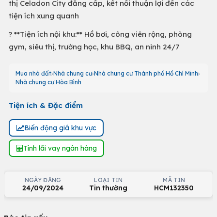
thị Celadon City đẳng cấp, kết nối thuận lợi đến các
tiện ích xung quanh
? **Tiện ích nội khu:** Hồ bơi, công viên rộng, phòng
gym, siêu thị, trường học, khu BBQ, an ninh 24/7
Mua nhà đất
Nhà chung cư
Nhà chung cư Thành phố Hồ Chí Minh
Nhà chung cư Hòa Bình
Tiện ích & Đặc điểm
Biến động giá khu vực
Tính lãi vay ngân hàng
NGÀY ĐĂNG
LOẠI TIN
MÃ TIN
24/09/2024
Tin thường
HCM132350