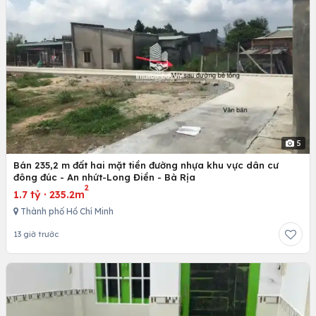
5
Bán 235,2 m đất hai mặt tiền đường nhựa khu vực dân cư
đông đúc - An nhứt-Long Điền - Bà Rịa
2
1.7 tỷ
·
235.2m
Thành phố Hồ Chí Minh
13 giờ trước