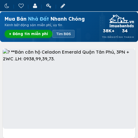
Mua Bán
Nhà Đất
Nhanh Chóng
Kênh bất động sản miễn phí, uy tín
38K+
34
+ Đăng tin miễn phí
Tìm BĐS
TIN ĐĂNG
TỈNH THÀNH