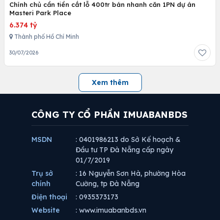
Chính chủ cần tiền cắt lỗ 400tr bán nhanh căn 1PN dự án
Masteri Park Place
6.374 tỷ
Thành phố Hồ Chí Minh
30/07/2026
Xem thêm
CÔNG TY CỔ PHẦN IMUABANBDS
MSDN
: 0401986213 do Sở Kế hoạch &
Đầu tư TP Đà Nẵng cấp ngày
01/7/2019
Trụ sở
: 16 Nguyễn Sơn Hà, phường Hòa
chính
Cường, tp Đà Nẵng
Điện thoại
: 0935373173
Website
: www.imuabanbds.vn