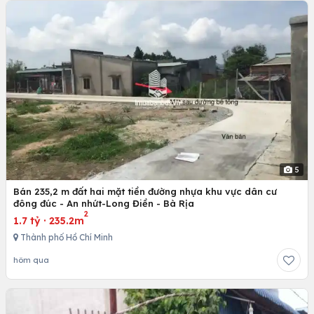
5
Bán 235,2 m đất hai mặt tiền đường nhựa khu vực dân cư
đông đúc - An nhứt-Long Điền - Bà Rịa
2
1.7 tỷ
·
235.2m
Thành phố Hồ Chí Minh
hôm qua