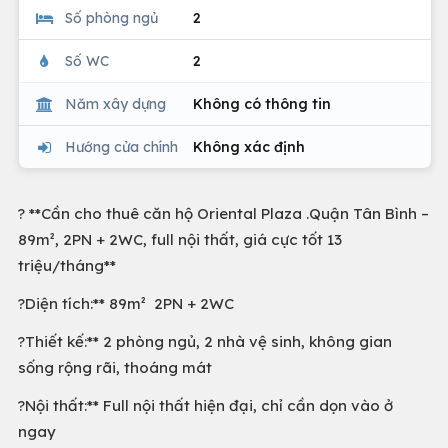
Số phòng ngủ
2
Số WC
2
Năm xây dựng
Không có thông tin
Hướng cửa chính
Không xác định
? **Cần cho thuê căn hộ Oriental Plaza .Quận Tân Bình –
89m², 2PN + 2WC, full nội thất, giá cực tốt 13
triệu/tháng**
?Diện tích:** 89m² 2PN + 2WC
?Thiết kế:** 2 phòng ngủ, 2 nhà vệ sinh, không gian
sống rộng rãi, thoáng mát
?Nội thất:** Full nội thất hiện đại, chỉ cần dọn vào ở
ngay