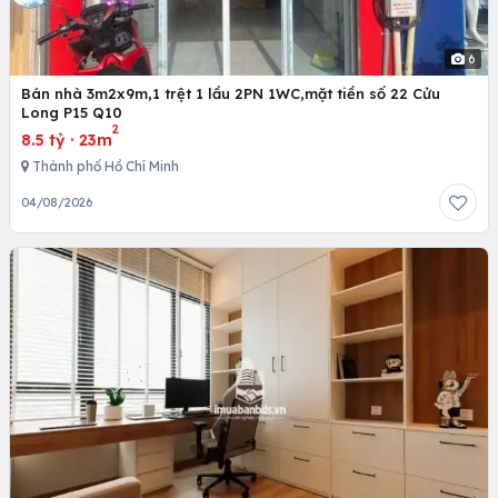
6
Bán nhà 3m2x9m,1 trệt 1 lầu 2PN 1WC,mặt tiền số 22 Cửu
Long P15 Q10
2
8.5 tỷ
·
23m
Thành phố Hồ Chí Minh
04/08/2026