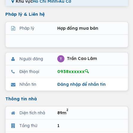
Khu vực
Hồ Chí Minh
›
Âu Cơ
Pháp lý & Liên hệ
Pháp lý
Hợp đồng mua bán
Trần Cao Lâm
Người đăng
T
0938xxxxxx🔍
Điện thoại
Nhắn tin
Đăng nhập để nhắn tin
Thông tin nhà
2
Diện tích nhà
89m
Tầng thứ
1