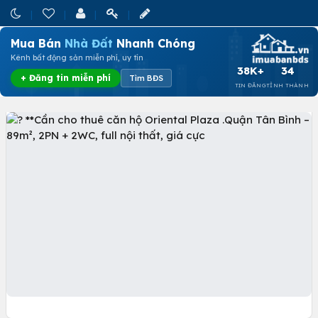
Mua Bán
Nhà Đất
Nhanh Chóng
Kênh bất động sản miễn phí, uy tín
38K+
34
+ Đăng tin miễn phí
Tìm BĐS
TIN ĐĂNG
TỈNH THÀNH