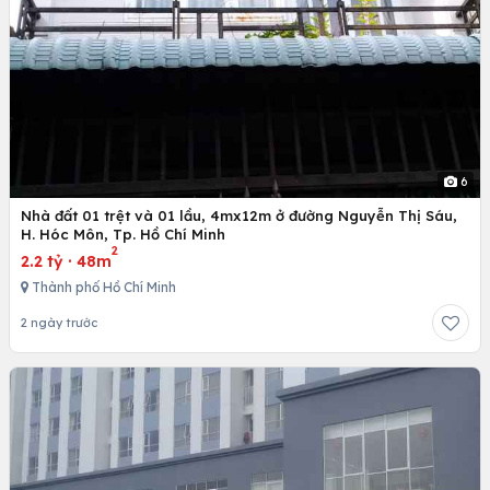
6
Nhà đất 01 trệt và 01 lầu, 4mx12m ở đường Nguyễn Thị Sáu,
H. Hóc Môn, Tp. Hồ Chí Minh
2
2.2 tỷ
·
48m
Thành phố Hồ Chí Minh
2 ngày trước