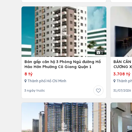
1
Bán gấp căn hộ 3 Phòng Ngủ đường Hồ
BÁN CĂN
Hảo Hớn Phường Cô Giang Quận 1
CƯƠNG X
8 tỷ
3.708 tỷ
Thành phố Hồ Chí Minh
Thành ph
3 ngày trước
31/07/2026