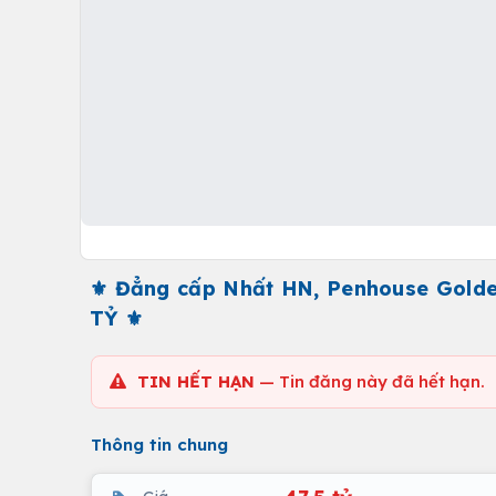
⚜️ Đẳng cấp Nhất HN, Penhouse Golden
TỶ ⚜️
TIN HẾT HẠN
— Tin đăng này đã hết hạn.
Thông tin chung