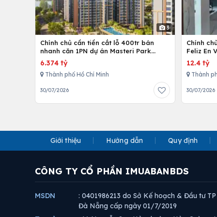
3
Chính chủ cần tiền cắt lỗ 400tr bán
Chính ch
nhanh căn 1PN dự án Masteri Park
Feliz En 
Place
cấp
6.374 tỷ
12.4 tỷ
Thành phố Hồ Chí Minh
Thành ph
30/07/2026
30/07/2026
Giới thiệu
Hướng dẫn
Quy định
CÔNG TY CỔ PHẦN IMUABANBDS
MSDN
: 0401986213 do Sở Kế hoạch & Đầu tư TP
Đà Nẵng cấp ngày 01/7/2019