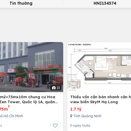
Tin thường
HNI134574
13
5m2=7.5mx10m chung cư Hoa
Thiếu vốn cần bán nhanh căn h
Zen Tower, Quốc lộ 1A, quân
view biển SkyM Hạ Long
2
 Chí Minh, Việt Nam
75m
1.7 tỷ
ố Hồ Chí Minh
Tỉnh Quảng Ninh
ớc
3 ngày trước