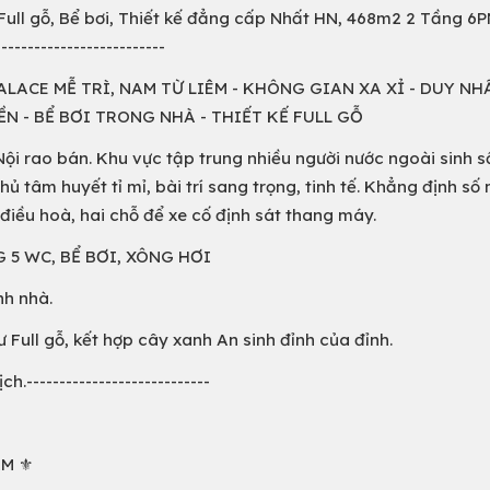
Full gỗ, Bể bơi, Thiết kế đẳng cấp Nhất HN, 468m2 2 Tầng 6
----------------------
ACE MỄ TRÌ, NAM TỪ LIÊM - KHÔNG GIAN XA XỈ - DUY NHẤ
N - BỂ BƠI TRONG NHÀ - THIẾT KẾ FULL GỖ
i rao bán. Khu vực tập trung nhiều người nước ngoài sinh s
hủ tâm huyết tỉ mỉ, bài trí sang trọng, tinh tế. Khẳng định số
 điều hoà, hai chỗ để xe cố định sát thang máy.
 5 WC, BỂ BƠI, XÔNG HƠI
nh nhà.
ư Full gỗ, kết hợp cây xanh An sinh đỉnh của đỉnh.
.----------------------------
M ⚜️