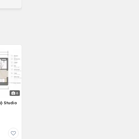
6
ộ Studio