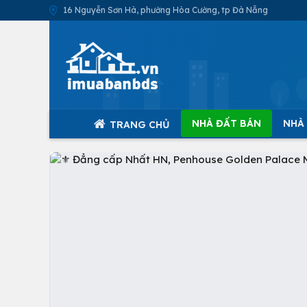
16 Nguyễn Sơn Hà, phường Hòa Cường, tp Đà Nẵng
NHÀ ĐẤT BÁN
NHÀ
TRANG CHỦ