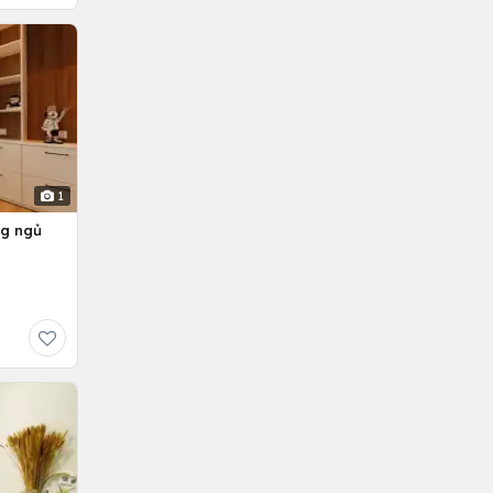
1
ng ngủ