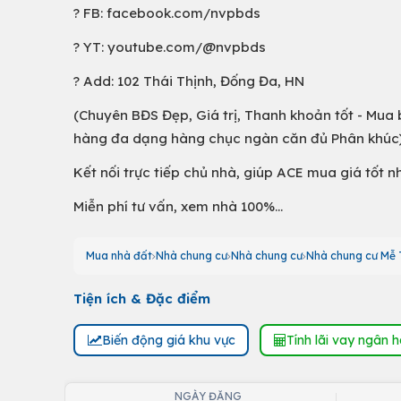
? FB: facebook.com/nvpbds
? YT: youtube.com/@nvpbds
? Add: 102 Thái Thịnh, Đống Đa, HN
(Chuyên BĐS Đẹp, Giá trị, Thanh khoản tốt - Mua
hàng đa dạng hàng chục ngàn căn đủ Phân khúc
Kết nối trực tiếp chủ nhà, giúp ACE mua giá tốt n
Miễn phí tư vấn, xem nhà 100%...
Mua nhà đất
Nhà chung cư
Nhà chung cư
Nhà chung cư Mễ T
Tiện ích & Đặc điểm
Biến động giá khu vực
Tính lãi vay ngân 
NGÀY ĐĂNG