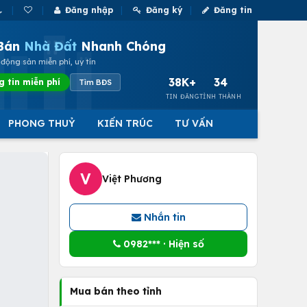
Đăng nhập
Đăng ký
Đăng tin
Bán
Nhà Đất
Nhanh Chóng
động sản miễn phí, uy tín
38K+
34
g tin miễn phí
Tìm BĐS
TIN ĐĂNG
TỈNH THÀNH
PHONG THUỶ
KIẾN TRÚC
TƯ VẤN
V
Việt Phương
Nhắn tin
0982*** · Hiện số
Mua bán theo tỉnh