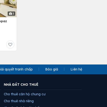
3
opaz
iải quyết tranh chấp
Báo giá
Liên hệ
NHÀ ĐẤT CHO THUÊ
Cho thuê căn hộ chung cư
Cho thuê nhà riêng