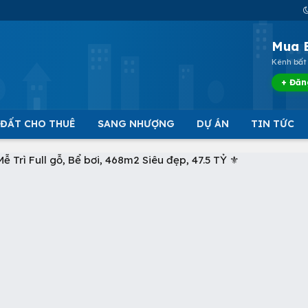
Mua 
Kênh bất 
+ Đăn
 ĐẤT CHO THUÊ
SANG NHƯỢNG
DỰ ÁN
TIN TỨC