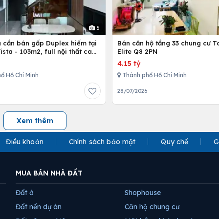
5
ủ cần bán gấp Duplex hiếm tại
Bán căn hộ tầng 33 chung cư T
Vista - 103m2, full nội thất cao
Elite Q8 2PN
4.15 tỷ
ố Hồ Chí Minh
Thành phố Hồ Chí Minh
28/07/2026
Xem thêm
Điều khoản
Chính sách bảo mật
Quy chế
G
MUA BÁN NHÀ ĐẤT
Đất ở
Shophouse
Đất nền dự án
Căn hộ chung cư