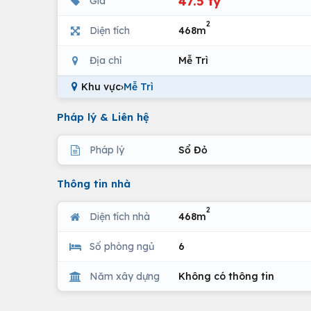
47.5 tỷ
Giá
2
Diện tích
468m
Địa chỉ
Mễ Trì
Khu vực
›
Mễ Trì
Pháp lý & Liên hệ
Pháp lý
Sổ Đỏ
Thông tin nhà
2
Diện tích nhà
468m
Số phòng ngủ
6
Năm xây dựng
Không có thông tin