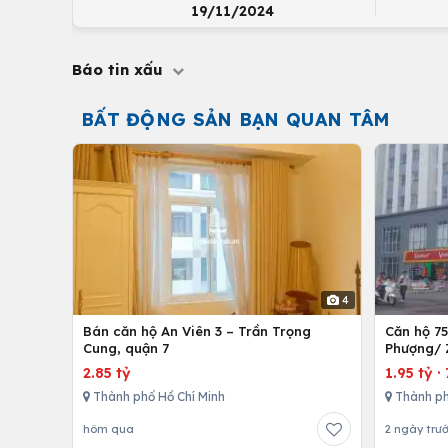
19/11/2024
Báo tin xấu
BẤT ĐỘNG SẢN BẠN QUAN TÂM
4
Bán căn hộ An Viên 3 – Trần Trọng
Căn hộ 7
Cung, quận 7
Phượng/ 
12,Tp. Hồ
2.85 tỷ
1.95 tỷ
·
Thành phố Hồ Chí Minh
Thành ph
hôm qua
2 ngày trư