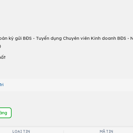
 bán ký gửi BĐS - Tuyển dụng Chuyên viên Kinh doanh BĐS -
)
hất
rì
hàng
LOẠI TIN
MÃ TIN