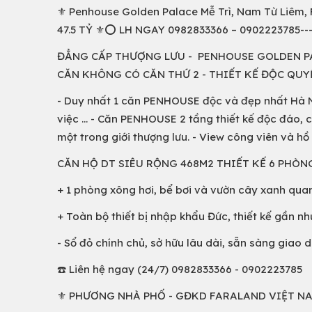
⚜️ Penhouse Golden Palace Mễ Trì, Nam Từ Liêm, 
47.5 TỶ ⚜️⭕️ LH NGAY 0982833366 – 0902223785------
ĐẲNG CẤP THƯỢNG LƯU - PENHOUSE GOLDEN PAL
CĂN KHÔNG CÓ CĂN THỨ 2 - THIẾT KẾ ĐỘC QUYỀ
- Duy nhất 1 căn PENHOUSE độc và đẹp nhất Hà Nộ
việc ... - Căn PENHOUSE 2 tầng thiết kế độc đáo, c
một trong giới thượng lưu. - View công viên và hồ
CĂN HỘ DT SIÊU RỘNG 468M2 THIẾT KẾ 6 PHÒNG
+ 1 phòng xông hơi, bể bơi và vườn cây xanh qua
+ Toàn bộ thiết bị nhập khẩu Đức, thiết kế gần nh
- Sổ đỏ chính chủ, sở hữu lâu dài, sẵn sàng giao dịch
☎️ Liên hệ ngay (24/7) 0982833366 - 0902223785
⚜️ PHƯƠNG NHÀ PHỐ - GĐKD FARALAND VIỆT NA