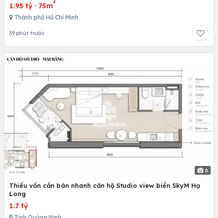
2
1.95 tỷ
·
75m
Thành phố Hồ Chí Minh
39 phút trước
6
Thiếu vốn cần bán nhanh căn hộ Studio view biển SkyM Hạ
Long
1.7 tỷ
Tỉnh Quảng Ninh