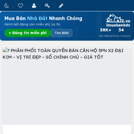
Mua Bán
Nhà Đất
Nhanh Chóng
Kênh bất động sản miễn phí, uy tín
38K+
34
+ Đăng tin miễn phí
Tìm BĐS
TIN ĐĂNG
TỈNH THÀNH