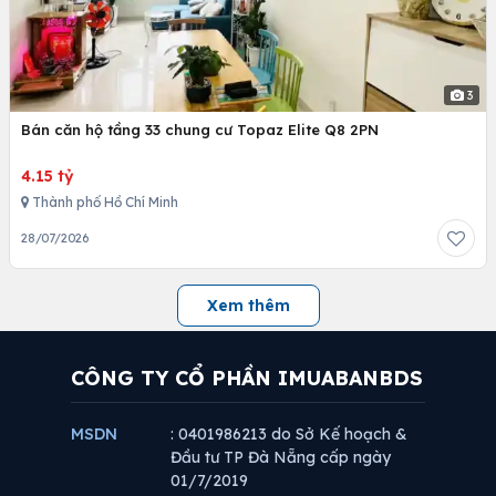
3
Bán căn hộ tầng 33 chung cư Topaz Elite Q8 2PN
4.15 tỷ
Thành phố Hồ Chí Minh
28/07/2026
Xem thêm
CÔNG TY CỔ PHẦN IMUABANBDS
MSDN
: 0401986213 do Sở Kế hoạch &
Đầu tư TP Đà Nẵng cấp ngày
01/7/2019