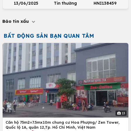
13/06/2025
Tin thường
HNI138459
Báo tin xấu
BẤT ĐỘNG SẢN BẠN QUAN TÂM
13
Căn hộ 75m2=7.5mx10m chung cư Hoa Phượng/ Zen Tower,
Quốc lộ 1A, quân 12,Tp. Hồ Chí Minh, Việt Nam