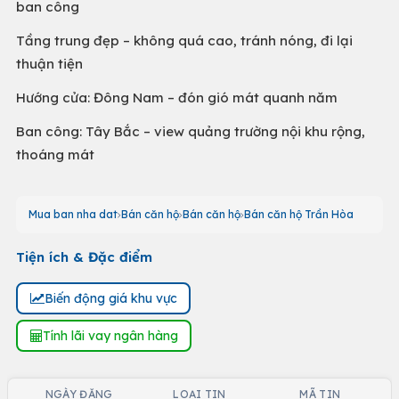
ban công
Tầng trung đẹp – không quá cao, tránh nóng, đi lại
thuận tiện
Hướng cửa: Đông Nam – đón gió mát quanh năm
Ban công: Tây Bắc – view quảng trường nội khu rộng,
thoáng mát
Mua ban nha dat
Bán căn hộ
Bán căn hộ
Bán căn hộ Trần Hòa
Tiện ích & Đặc điểm
Biến động giá khu vực
Tính lãi vay ngân hàng
NGÀY ĐĂNG
LOẠI TIN
MÃ TIN