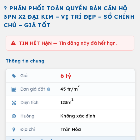
? PHÂN PHỐI TOÀN QUYỀN BÁN CĂN HỘ
3PN X2 ĐẠI KIM – VỊ TRÍ ĐẸP – SỔ CHÍNH
CHỦ – GIÁ TỐT
TIN HẾT HẠN
— Tin đăng này đã hết hạn.
Thông tin chung
6 tỷ
Giá
2
Đơn giá đất
45 tr/m
2
Diện tích
123m
Hướng
Không xác định
Địa chỉ
Trần Hòa