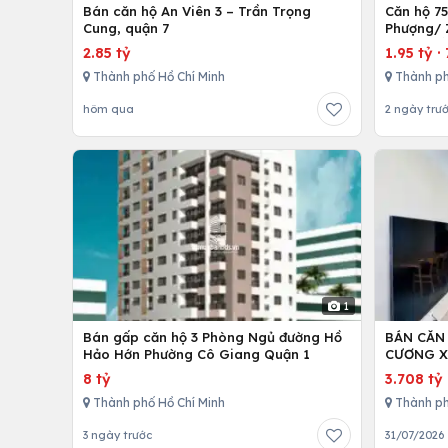
Bán căn hộ An Viên 3 – Trần Trọng
Căn hộ 7
Cung, quận 7
Phượng/ 
12,Tp. Hồ
2.85 tỷ
1.95 tỷ
·
Thành phố Hồ Chí Minh
Thành ph
hôm qua
2 ngày trư
1
Bán gấp căn hộ 3 Phòng Ngủ đường Hồ
BÁN CĂN
Hảo Hớn Phường Cô Giang Quận 1
CƯƠNG X
8 tỷ
3.708 tỷ
Thành phố Hồ Chí Minh
Thành ph
3 ngày trước
31/07/2026