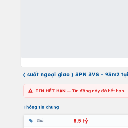
( suất ngoại giao ) 3PN 3VS - 93m2 t
TIN HẾT HẠN
— Tin đăng này đã hết hạn.
Thông tin chung
8.5 tỷ
Giá