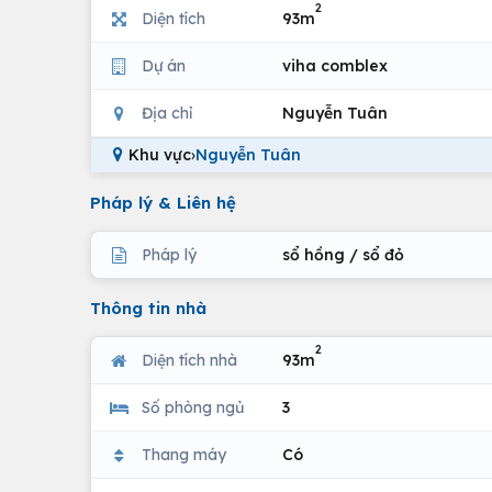
2
Diện tích
93m
Dự án
viha comblex
Địa chỉ
Nguyễn Tuân
Khu vực
›
Nguyễn Tuân
Pháp lý & Liên hệ
Pháp lý
sổ hồng / sổ đỏ
Thông tin nhà
2
Diện tích nhà
93m
Số phòng ngủ
3
Thang máy
Có