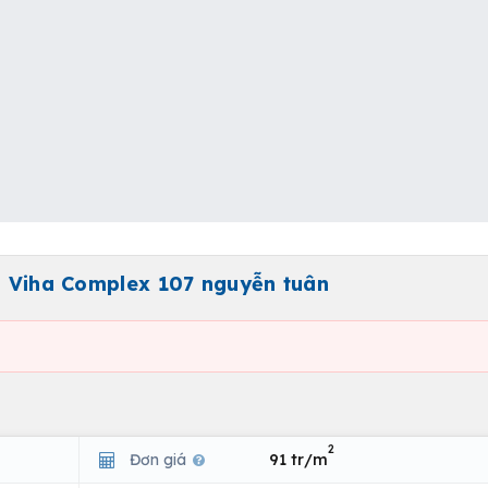
ại Viha Complex 107 nguyễn tuân
2
Đơn giá
91 tr/m