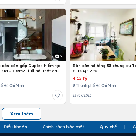
5
ủ cần bán gấp Duplex hiếm tại
Bán căn hộ tầng 33 chung cư T
Vista - 103m2, full nội thất cao
Elite Q8 2PN
4.15 tỷ
ố Hồ Chí Minh
Thành phố Hồ Chí Minh
28/07/2026
Xem thêm
Điều khoản
Chính sách bảo mật
Quy chế
G