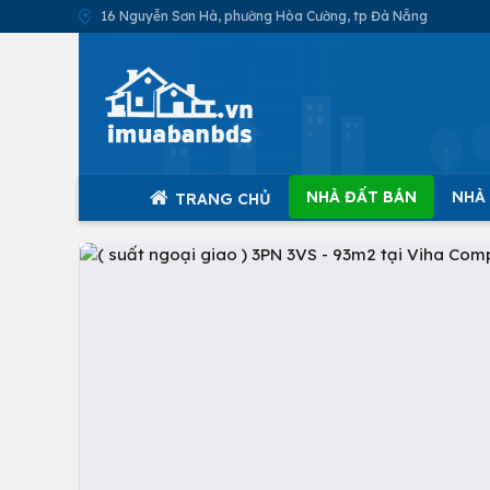
16 Nguyễn Sơn Hà, phường Hòa Cường, tp Đà Nẵng
NHÀ ĐẤT BÁN
NHÀ
TRANG CHỦ