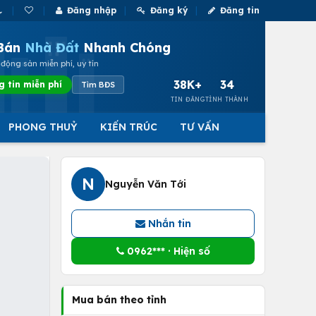
Đăng nhập
Đăng ký
Đăng tin
Bán
Nhà Đất
Nhanh Chóng
động sản miễn phí, uy tín
38K+
34
g tin miễn phí
Tìm BĐS
TIN ĐĂNG
TỈNH THÀNH
PHONG THUỶ
KIẾN TRÚC
TƯ VẤN
N
Nguyễn Văn Tới
Nhắn tin
0962*** · Hiện số
Mua bán theo tỉnh