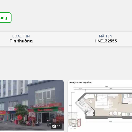
hàng
LOẠI TIN
MÃ TIN
Tin thường
HNI132553
13