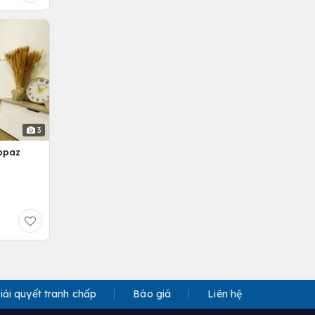
3
opaz
iải quyết tranh chấp
Báo giá
Liên hệ