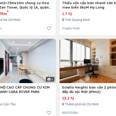
5m2=7.5mx10m chung cư Hoa
Thiếu vốn cần bán nhanh căn h
Zen Tower, Quốc lộ 1A, quân
view biển SkyM Hạ Long
2
 Chí Minh, Việt Nam
75m
1.7 tỷ
ố Hồ Chí Minh
Tỉnh Quảng Ninh
ớc
3 ngày trước
1
 HỘ CAO CẤP CHUNG CƯ KIM
Estella Heights bán căn 2 phò
ANH CARA RIVER PARK
đầy đủ nội thất (89m2)
13.2 tỷ
ố Cần Thơ
Thành phố Hồ Chí Minh
30/07/2026