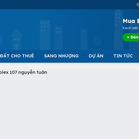
Mua 
Kênh bất 
+ Đăn
 ĐẤT CHO THUÊ
SANG NHƯỢNG
DỰ ÁN
TIN TỨC