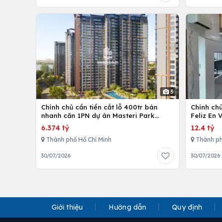
3
Chính chủ cần tiền cắt lỗ 400tr bán
Chính ch
nhanh căn 1PN dự án Masteri Park
Feliz En 
Place
cấp
6.374 tỷ
12.4 tỷ
Thành phố Hồ Chí Minh
Thành ph
30/07/2026
30/07/2026
Giới thiệu
Hướng dẫn
Quy định