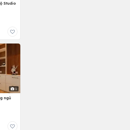
ộ Studio
1
ng ngủ