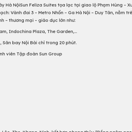
ây Hà NộiSun Feliza Suites tọa lạc tại giao lộ Phạm Hùng – X
ạch: Vành đai 3 – Metro Nhổn – Ga Hà Nội – Duy Tân, nằm trê
h – thương mại – giáo dục lớn như:
m, Indochina Plaza, The Garden,...
, Sân bay Nội Bài chỉ trong 20 phút.
ành viên Tập đoàn Sun Group