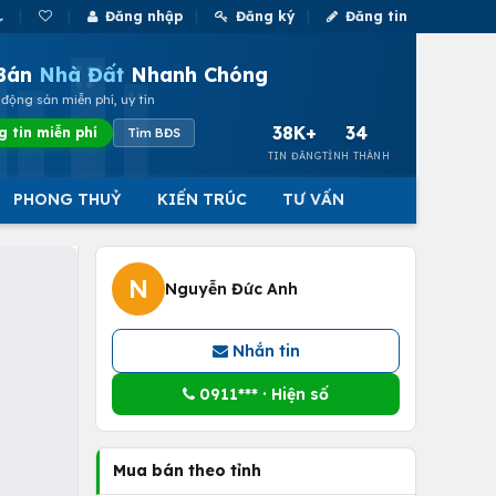
Đăng nhập
Đăng ký
Đăng tin
Bán
Nhà Đất
Nhanh Chóng
động sản miễn phí, uy tín
38K+
34
g tin miễn phí
Tìm BĐS
TIN ĐĂNG
TỈNH THÀNH
PHONG THUỶ
KIẾN TRÚC
TƯ VẤN
N
Nguyễn Đức Anh
Nhắn tin
0911*** · Hiện số
Mua bán theo tỉnh