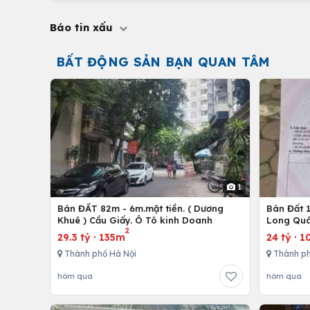
Báo tin xấu
BẤT ĐỘNG SẢN BẠN QUAN TÂM
1
Bán ĐẤT 82m - 6m.mặt tiền. ( Dương
Bán Đất 1
Khuê ) Cầu Giấy. Ô Tô kinh Doanh
Long Quâ
2
29.3 tỷ
·
135m
24 tỷ
·
1
Thành phố Hà Nội
Thành ph
hôm qua
hôm qua