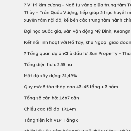
? Vị trí kim cương – Ngã tư vàng giữa trung tâm T
Thủy – Trần Quốc Vượng, tiếp giáp 3 trục huyết m
xuyên tâm nội đô, kế bên các trung tâm hành chín
Đại học Quốc gia, Sân vận động Mỹ Đình, Keangna
Kết nối linh hoạt với Hồ Tây, khu Ngoại giao đoàn
? Tổng quan dự ánChủ đầu tư: Sun Property – Th
Tổng diện tích: 2.55 ha
Mật độ xây dựng: 31,49%
Quy mô: 5 tòa tháp cao 43–45 tầng + 3 hầm
Tổng số căn hộ: 1.667 căn
Chiều cao tối đa: 191,4m
Tầng tiện ích VIP: Tầng 6