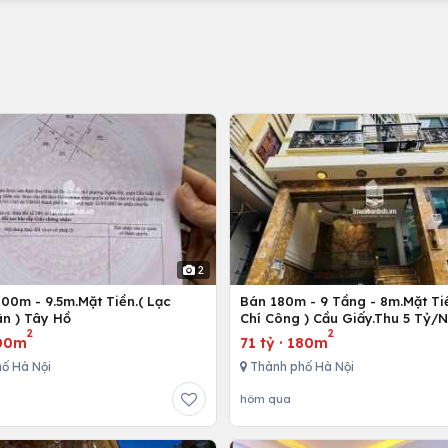
2
00m - 9.5m.Mặt Tiền.( Lạc
Bán 180m - 9 Tầng - 8m.Mặt Tiề
n ) Tây Hồ
Chí Công ) Cầu Giấy.Thu 5 Tỷ/
2
2
00m
71 tỷ
·
180m
ố Hà Nội
Thành phố Hà Nội
hôm qua