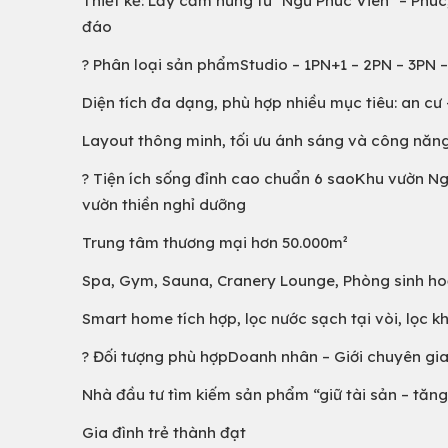
Thiết kế: Lấy cảm hứng từ "Ngũ Phúc Viên" – Phú
đáo
? Phân loại sản phẩmStudio – 1PN+1 – 2PN – 3PN 
Diện tích đa dạng, phù hợp nhiều mục tiêu: an cư 
Layout thông minh, tối ưu ánh sáng và công năn
? Tiện ích sống đỉnh cao chuẩn 6 saoKhu vườn Ngũ
vườn thiền nghỉ dưỡng
Trung tâm thương mại hơn 50.000m²
Spa, Gym, Sauna, Cranery Lounge, Phòng sinh h
Smart home tích hợp, lọc nước sạch tại vòi, lọc kh
? Đối tượng phù hợpDoanh nhân – Giới chuyên gia
Nhà đầu tư tìm kiếm sản phẩm “giữ tài sản – tăng 
Gia đình trẻ thành đạt