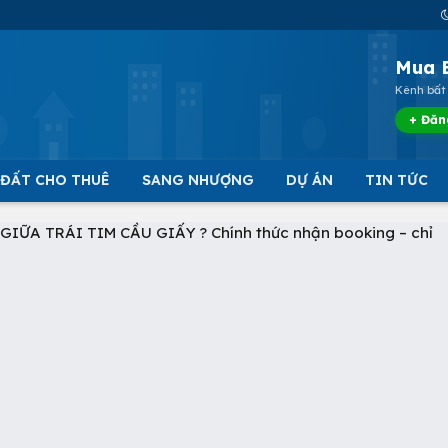
Mua 
Kênh bất 
+ Đăn
 ĐẤT CHO THUÊ
SANG NHƯỢNG
DỰ ÁN
TIN TỨC