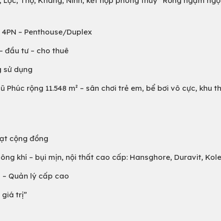
c, Lộc, Thọ, Khang, Ninh, kết hợp phong thủy “Rồng ngậm ng
– 4PN – Penthouse/Duplex
– đầu tư – cho thuê
g sử dụng
 Phúc rộng 11.548 m² – sân chơi trẻ em, bể bơi vô cực, khu t
oạt cộng đồng
ông khí – bụi mịn, nội thất cao cấp: Hansghore, Duravit, Koler,
 – Quản lý cấp cao
giá trị”