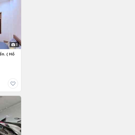
3
ền. ( Hồ