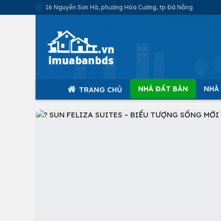
16 Nguyễn Sơn Hà, phường Hòa Cường, tp Đà Nẵng
NHÀ ĐẤT BÁN
NHÀ
TRANG CHỦ