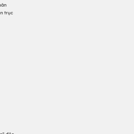
uân
n trục