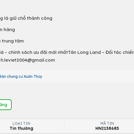
g là giữ chỗ thành công
ân hàng
a trung tâm
giá – chính sách ưu đãi mới nhấtTân Long Land – Đối tác chiến
l: h.leviet2004@gmail.com
Bán chung cư Xuân Thủy
hàng
LOẠI TIN
MÃ TIN
Tin thường
HNI138683