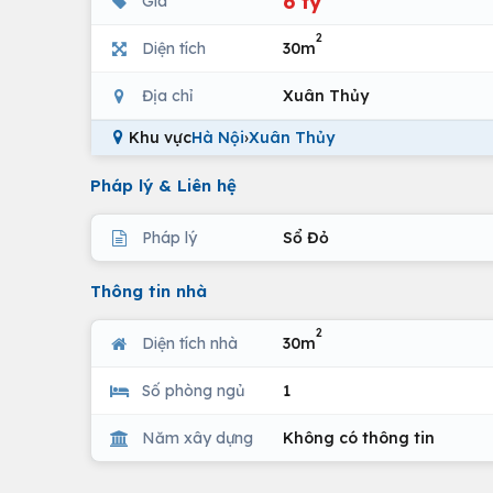
6 tỷ
Giá
2
Diện tích
30m
Địa chỉ
Xuân Thủy
Khu vực
Hà Nội
›
Xuân Thủy
Pháp lý & Liên hệ
Pháp lý
Sổ Đỏ
Thông tin nhà
2
Diện tích nhà
30m
Số phòng ngủ
1
Năm xây dựng
Không có thông tin