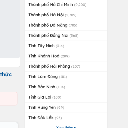
Thành phố Hồ Chí Minh
(9,200)
Thành phố Hà Nội
(5,785)
Thành phố Đà Nẵng
(785)
Thành phố Đồng Nai
(368)
Tỉnh Tây Ninh
(314)
Tỉnh Khánh Hoà
(289)
Thành phố Hải Phòng
(207)
thức
Tỉnh Lâm Đồng
(181)
Tỉnh Bắc Ninh
(104)
Tỉnh Gia Lai
(100)
Tỉnh Hưng Yên
(99)
Tỉnh Đắk Lắk
(95)
Xem thêm ▾