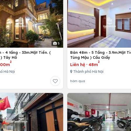
5
- 4 tầng - 33m.Mặt Tiền. (
Bán 48m - 5 Tầng - 3.9m.Mặt Ti
) Tây Hồ
Tùng Mậu ) Cầu Giấy
2
2
300m
Liên hệ
·
48m
ố Hà Nội
Thành phố Hà Nội
hôm qua