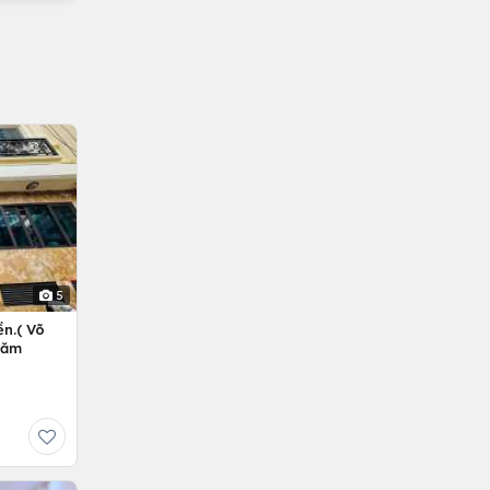
5
n.( Võ
Năm