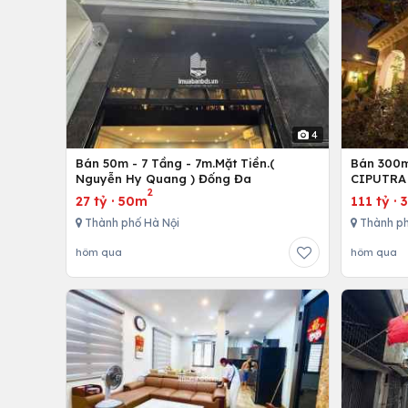
4
Bán 50m - 7 Tầng - 7m.Mặt Tiền.(
Bán 300m 
Nguyễn Hy Quang ) Đống Đa
CIPUTRA 
2
27 tỷ
·
50m
111 tỷ
·
Thành phố Hà Nội
Thành ph
hôm qua
hôm qua