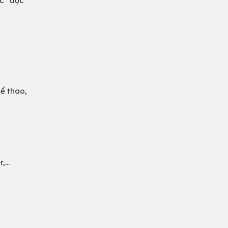
ọc” độc
hể thao,
...