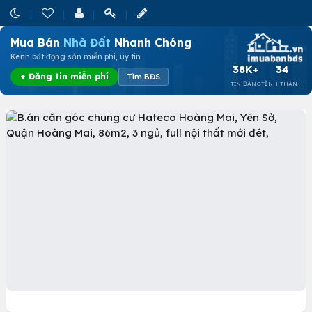
Mua Bán
Nhà Đất
Nhanh Chóng
Kênh bất động sản miễn phí, uy tín
38K+
34
+ Đăng tin miễn phí
Tìm BĐS
TIN ĐĂNG
TỈNH THÀNH