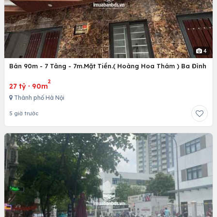
4
Bán 90m - 7 Tâng - 7m.Mặt Tiền.( Hoàng Hoa Thám ) Ba Đình
2
27 tỷ
·
90m
Thành phố Hà Nội
5 giờ trước