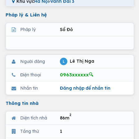
Khu vực
Hà Nội
›
Vành Đai 3
Pháp lý & Liên hệ
Pháp lý
Sổ Đỏ
Lê Thị Nga
Người đăng
L
0963xxxxxx🔍
Điện thoại
Nhắn tin
Đăng nhập để nhắn tin
Thông tin nhà
2
Diện tích nhà
86m
Tầng thứ
1