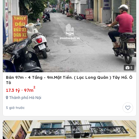
5
Bán 97m - 4 Tầng - 9m.Mặt Tiền. ( Lạc Long Quân ) Tây Hồ. Ô
Tô
2
17.3 tỷ
·
97m
Thành phố Hà Nội
5 giờ trước