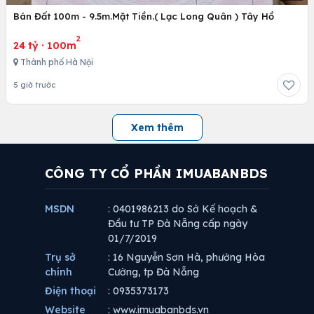
Bán Đất 100m - 9.5m.Mặt Tiền.( Lạc Long Quân ) Tây Hồ
2
24 tỷ
·
100m
Thành phố Hà Nội
5 giờ trước
Xem thêm
CÔNG TY CỔ PHẦN IMUABANBDS
MSDN
: 0401986213 do Sở Kế hoạch &
Đầu tư TP Đà Nẵng cấp ngày
01/7/2019
Trụ sở
: 16 Nguyễn Sơn Hà, phường Hòa
chính
Cường, tp Đà Nẵng
Điện thoại
: 0935373173
Website
: www.imuabanbds.vn