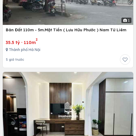
1
Bán Đất 110m - 5m.Mặt Tiền ( Lưu Hữu Phước ) Nam Từ Liêm
2
35.5 tỷ
·
110m
Thành phố Hà Nội
5 giờ trước