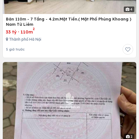
4
Bán 110m - 7 Tầng - 4.2m.Mặt Tiền.( Mặt Phố Phùng Khoang )
Nam Từ Liêm
2
33 tỷ
·
110m
Thành phố Hà Nội
5 giờ trước
2