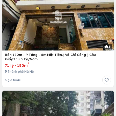
5
Bán 180m - 9 Tầng - 8m.Mặt Tiền.( Võ Chí Công ) Cầu
Giấy.Thu 5 Tỷ/Năm
2
71 tỷ
·
180m
Thành phố Hà Nội
5 giờ trước