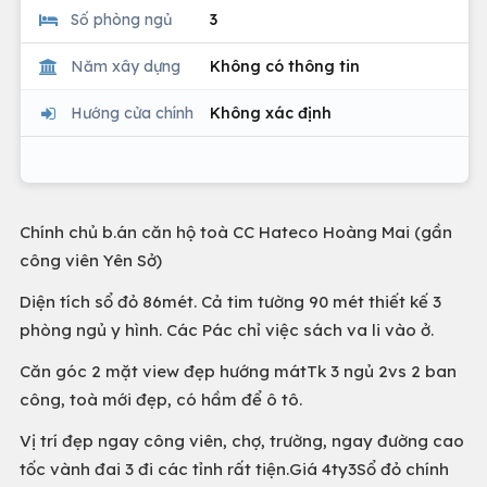
Số phòng ngủ
3
Năm xây dựng
Không có thông tin
Hướng cửa chính
Không xác định
Chính chủ b.án căn hộ toà CC Hateco Hoàng Mai (gần
công viên Yên Sở)
Diện tích sổ đỏ 86mét. Cả tim tường 90 mét thiết kế 3
phòng ngủ y hình. Các Pác chỉ việc sách va li vào ở.
Căn góc 2 mặt view đẹp hướng mátTk 3 ngủ 2vs 2 ban
công, toà mới đẹp, có hầm để ô tô.
Vị trí đẹp ngay công viên, chợ, trường, ngay đường cao
tốc vành đai 3 đi các tỉnh rất tiện.Giá 4ty3Sổ đỏ chính