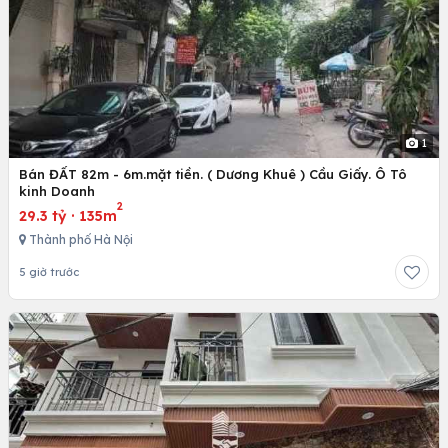
1
Bán ĐẤT 82m - 6m.mặt tiền. ( Dương Khuê ) Cầu Giấy. Ô Tô
kinh Doanh
2
29.3 tỷ
·
135m
Thành phố Hà Nội
5 giờ trước