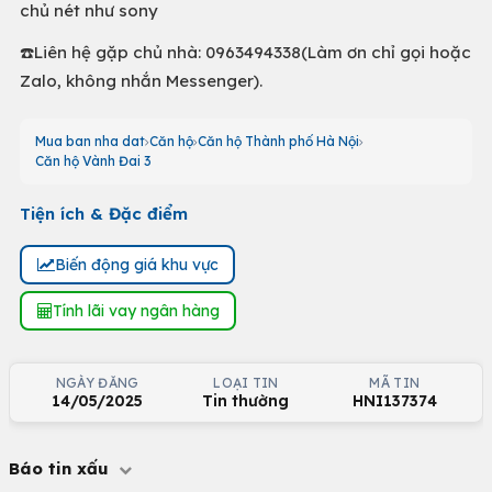
chủ nét như sony
☎️Liên hệ gặp chủ nhà: 0963494338(Làm ơn chỉ gọi hoặc
Zalo, không nhắn Messenger).
Mua ban nha dat
Căn hộ
Căn hộ Thành phố Hà Nội
Căn hộ Vành Đai 3
Tiện ích & Đặc điểm
Biến động giá khu vực
Tính lãi vay ngân hàng
NGÀY ĐĂNG
LOẠI TIN
MÃ TIN
14/05/2025
Tin thường
HNI137374
Báo tin xấu