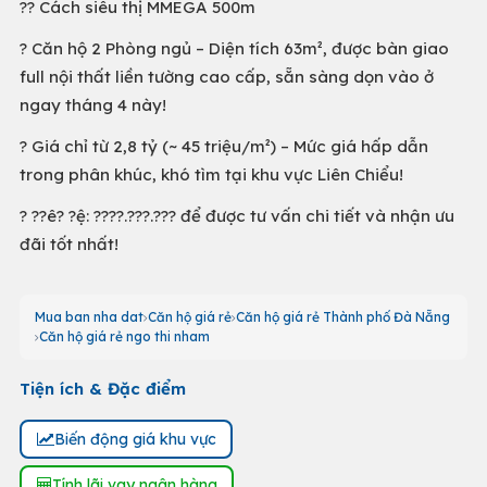
?? Cách siêu thị MMEGA 500m
? Căn hộ 2 Phòng ngủ – Diện tích 63m², được bàn giao
full nội thất liền tường cao cấp, sẵn sàng dọn vào ở
ngay tháng 4 này!
? Giá chỉ từ 2,8 tỷ (~ 45 triệu/m²) – Mức giá hấp dẫn
trong phân khúc, khó tìm tại khu vực Liên Chiểu!
? ??ê? ?ệ: ????.???.??? để được tư vấn chi tiết và nhận ưu
đãi tốt nhất!
Mua ban nha dat
Căn hộ giá rẻ
Căn hộ giá rẻ Thành phố Đà Nẵng
Căn hộ giá rẻ ngo thi nham
Tiện ích & Đặc điểm
Biến động giá khu vực
Tính lãi vay ngân hàng