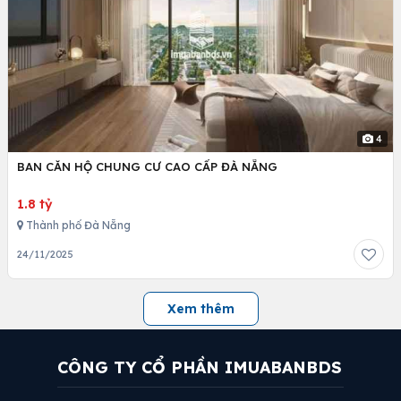
4
BAN CĂN HỘ CHUNG CƯ CAO CẤP ĐÀ NẴNG
1.8 tỷ
Thành phố Đà Nẵng
24/11/2025
Xem thêm
CÔNG TY CỔ PHẦN IMUABANBDS