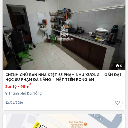
5
CHÍNH CHỦ BÁN NHÀ KIỆT 65 PHẠM NHƯ XƯƠNG – GẦN ĐẠI
HỌC SƯ PHẠM ĐÀ NẴNG – MẶT TIỀN RỘNG 6M
2
3.6 tỷ
·
98m
Thành phố Đà Nẵng
12/01/2026