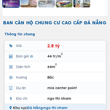
BAN CĂN HỘ CHUNG CƯ CAO CẤP ĐÀ NẴNG
Thông tin chung
2.8 tỷ
Giá
2
Đơn giá
44 tr/m
2
Diện tích
64m
Hướng
Bắc
Dự án
mia center point
Địa chỉ
ngo thi nham
Khu vực
Đà Nẵng
›
ngo thi nham