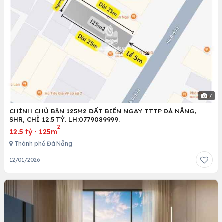
7
CHÍNH CHỦ BÁN 125M2 ĐẤT BIỂN NGAY TTTP ĐÀ NẴNG,
SHR, CHỈ 12.5 TỶ. LH:0779089999.
2
12.5 tỷ
·
125m
Thành phố Đà Nẵng
12/01/2026