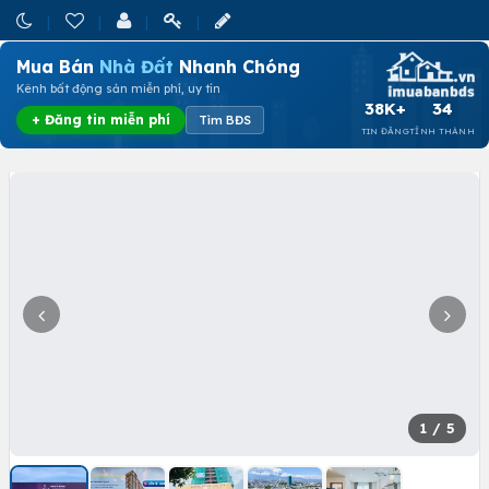
Mua Bán
Nhà Đất
Nhanh Chóng
Kênh bất động sản miễn phí, uy tín
38K+
34
+ Đăng tin miễn phí
Tìm BĐS
TIN ĐĂNG
TỈNH THÀNH
1
/ 5