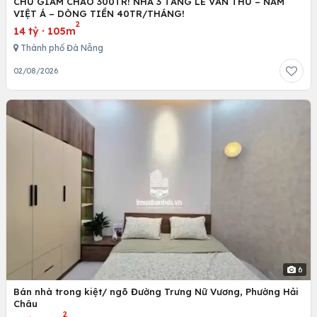
CHỦ GIẢM CHÀO 300TR! NHÀ 3 TẦNG LÊ VĂN THỦ – NAM
VIỆT Á – DÒNG TIỀN 40TR/THÁNG!
2
14 tỷ
·
105m
Thành phố Đà Nẵng
02/08/2026
6
Bán nhà trong kiệt/ ngõ Đường Trưng Nữ Vương, Phường Hải
Châu
2