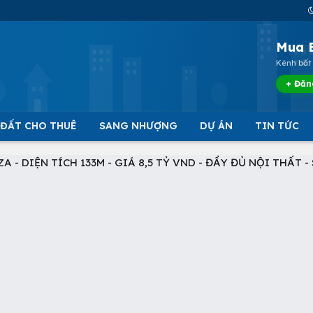
Mua 
Kênh bất 
+ Đăn
 ĐẤT CHO THUÊ
SANG NHƯỢNG
DỰ ÁN
TIN TỨC