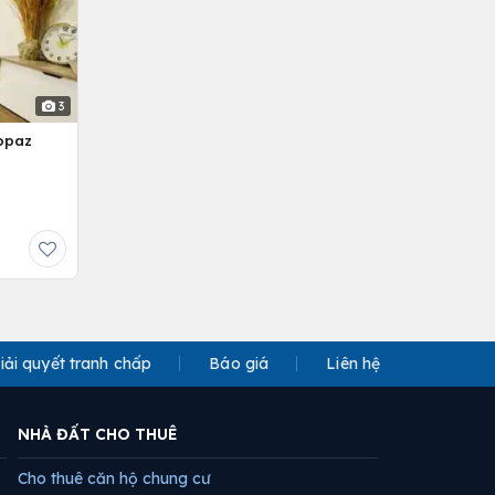
3
opaz
iải quyết tranh chấp
Báo giá
Liên hệ
NHÀ ĐẤT CHO THUÊ
Cho thuê căn hộ chung cư