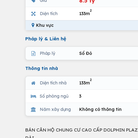
8.5 tỷ
Giá
2
Diện tích
133m
Khu vực
Pháp lý & Liên hệ
Pháp lý
Sổ Đỏ
Thông tin nhà
2
Diện tích nhà
133m
Số phòng ngủ
3
Năm xây dựng
Không có thông tin
BÁN CĂN HỘ CHUNG CƯ CAO CẤP DOLPHIN PLAZA -
DÀI .