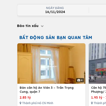
NGÀY ĐĂNG
16/11/2024
Báo tin xấu
BẤT ĐỘNG SẢN BẠN QUAN TÂM
4
Bán căn hộ An Viên 3 – Trần Trọng
Căn hộ 7
Cung, quận 7
Phượng/ 
12,Tp. Hồ
2.85 tỷ
1.95 tỷ
·
Thành phố Hồ Chí Minh
Thành ph