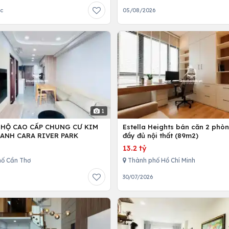
ớc
05/08/2026
1
 HỘ CAO CẤP CHUNG CƯ KIM
Estella Heights bán căn 2 phò
ANH CARA RIVER PARK
đầy đủ nội thất (89m2)
13.2 tỷ
ố Cần Thơ
Thành phố Hồ Chí Minh
30/07/2026