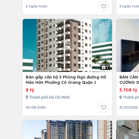
2 ngày trước
3 ngày trư
1
Bán gấp căn hộ 3 Phòng Ngủ đường Hồ
BÁN CĂN
Hảo Hớn Phường Cô Giang Quận 1
CƯƠNG X
8 tỷ
3.708 tỷ
Thành phố Hồ Chí Minh
Thành ph
05/08/2026
31/07/2026