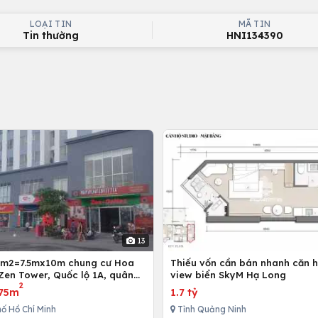
LOẠI TIN
MÃ TIN
Tin thường
HNI134390
13
5m2=7.5mx10m chung cư Hoa
Thiếu vốn cần bán nhanh căn h
Zen Tower, Quốc lộ 1A, quân
view biển SkyM Hạ Long
2
 Chí Minh, Việt Nam
75m
1.7 tỷ
ố Hồ Chí Minh
Tỉnh Quảng Ninh