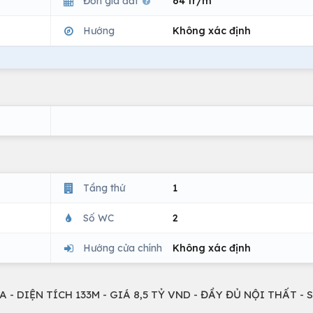
Đơn giá đất
64 tr/m
Hướng
Không xác định
Tầng thứ
1
Số WC
2
Hướng cửa chính
Không xác định
 DIỆN TÍCH 133M - GIÁ 8,5 TỶ VND - ĐẦY ĐỦ NỘI THẤT - 