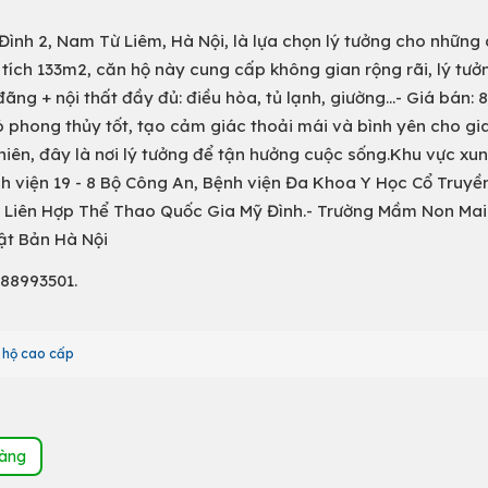
Đình 2, Nam Từ Liêm, Hà Nội, là lựa chọn lý tưởng cho những 
n tích 133m2, căn hộ này cung cấp không gian rộng rãi, lý tư
đãng + nội thất đầy đủ: điều hòa, tủ lạnh, giường...- Giá bán: 8
 phong thủy tốt, tạo cảm giác thoải mái và bình yên cho gia
nhiên, đây là nơi lý tưởng để tận hưởng cuộc sống.Khu vực xu
nh viện 19 - 8 Bộ Công An, Bệnh viện Đa Khoa Y Học Cổ Truyề
u Liên Hợp Thể Thao Quốc Gia Mỹ Đình.- Trường Mầm Non Mai
ật Bản Hà Nội
988993501.
 hộ cao cấp
hàng