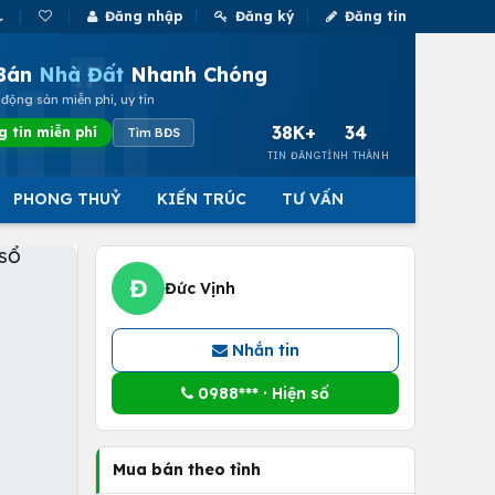
Đăng nhập
Đăng ký
Đăng tin
Bán
Nhà Đất
Nhanh Chóng
động sản miễn phí, uy tín
38K+
34
g tin miễn phí
Tìm BĐS
TIN ĐĂNG
TỈNH THÀNH
PHONG THUỶ
KIẾN TRÚC
TƯ VẤN
Đ
Đức Vịnh
Nhắn tin
0988*** · Hiện số
Mua bán theo tỉnh