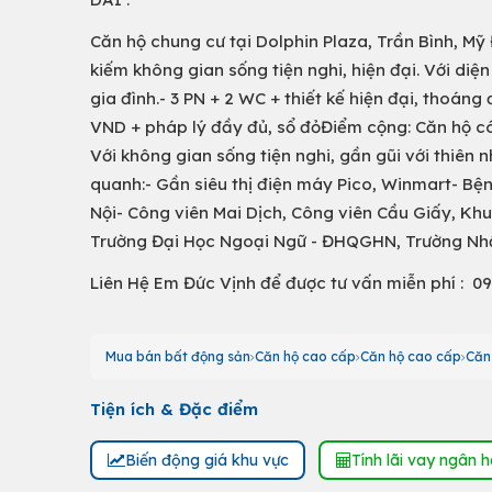
Căn hộ chung cư tại Dolphin Plaza, Trần Bình, Mỹ 
kiếm không gian sống tiện nghi, hiện đại. Với diệ
gia đình.- 3 PN + 2 WC + thiết kế hiện đại, thoáng 
VND + pháp lý đầy đủ, sổ đỏĐiểm cộng: Căn hộ có
Với không gian sống tiện nghi, gần gũi với thiên 
quanh:- Gần siêu thị điện máy Pico, Winmart- Bệ
Nội- Công viên Mai Dịch, Công viên Cầu Giấy, Kh
Trường Đại Học Ngoại Ngữ - ĐHQGHN, Trường Nh
Liên Hệ Em Đức Vịnh để được tư vấn miễn phí : 0
Mua bán bất động sản
Căn hộ cao cấp
Căn hộ cao cấp
Căn
Tiện ích & Đặc điểm
Biến động giá khu vực
Tính lãi vay ngân 