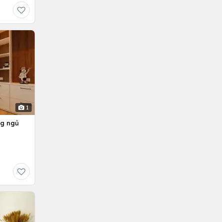
1
ng ngủ