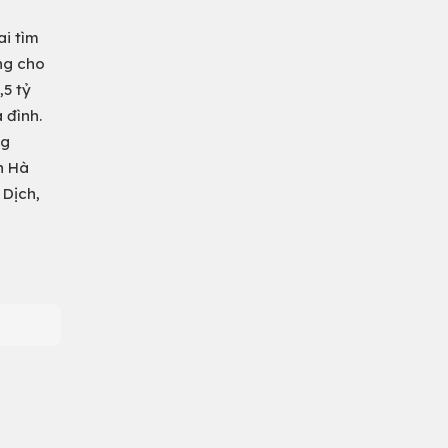
ai tìm
ởng cho
,5 tỷ
 đình.
ng
n Hà
 Dịch,