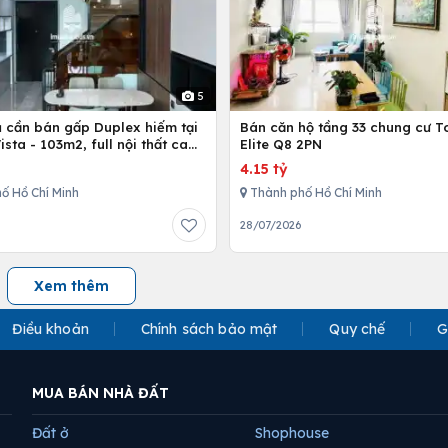
5
ủ cần bán gấp Duplex hiếm tại
Bán căn hộ tầng 33 chung cư T
Vista - 103m2, full nội thất cao
Elite Q8 2PN
4.15 tỷ
ố Hồ Chí Minh
Thành phố Hồ Chí Minh
28/07/2026
Xem thêm
Điều khoản
Chính sách bảo mật
Quy chế
G
MUA BÁN NHÀ ĐẤT
Đất ở
Shophouse