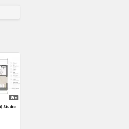
6
ộ Studio