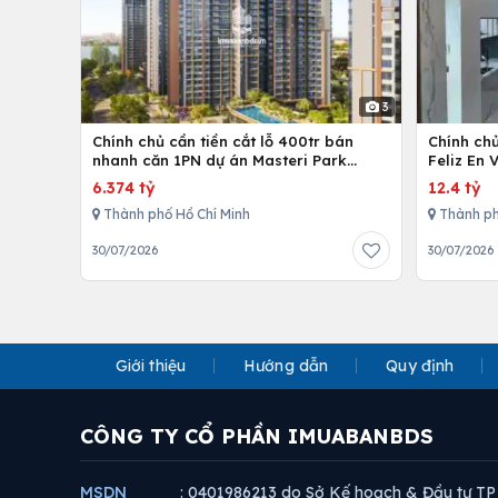
3
Chính chủ cần tiền cắt lỗ 400tr bán
Chính ch
nhanh căn 1PN dự án Masteri Park
Feliz En 
Place
cấp
6.374 tỷ
12.4 tỷ
Thành phố Hồ Chí Minh
Thành ph
30/07/2026
30/07/2026
Giới thiệu
Hướng dẫn
Quy định
CÔNG TY CỔ PHẦN IMUABANBDS
MSDN
: 0401986213 do Sở Kế hoạch & Đầu tư TP