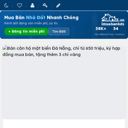
Mua Bán
Nhà Đất
Nhanh Chóng
Kênh bất động sản miễn phí, uy tín
38K+
34
+ Đăng tin miễn phí
Tìm BĐS
TIN ĐĂNG
TỈNH THÀNH