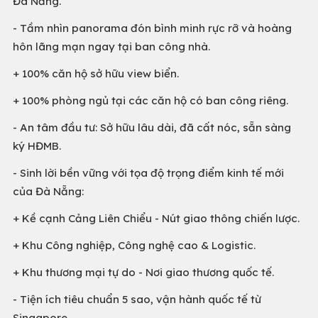
Đà Nẵng.
- Tầm nhìn panorama đón bình minh rực rỡ và hoàng
hôn lãng mạn ngay tại ban công nhà.
+ 100% căn hộ sở hữu view biển.
+ 100% phòng ngủ tại các căn hộ có ban công riêng.
- An tâm đầu tư: Sở hữu lâu dài, đã cất nóc, sẵn sàng
ký HĐMB.
- Sinh lời bền vững với tọa độ trọng điểm kinh tế mới
của Đà Nẵng:
+ Kề cạnh Cảng Liên Chiểu - Nút giao thông chiến lược.
+ Khu Công nghiệp, Công nghệ cao & Logistic.
+ Khu thương mại tự do - Nơi giao thương quốc tế.
- Tiện ích tiêu chuẩn 5 sao, vận hành quốc tế từ
Singapore.