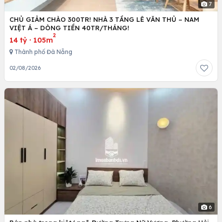
7
CHỦ GIẢM CHÀO 300TR! NHÀ 3 TẦNG LÊ VĂN THỦ – NAM
VIỆT Á – DÒNG TIỀN 40TR/THÁNG!
2
14 tỷ
·
105m
Thành phố Đà Nẵng
02/08/2026
6