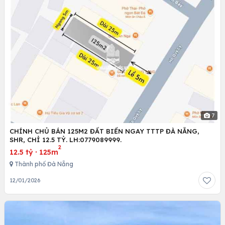
7
CHÍNH CHỦ BÁN 125M2 ĐẤT BIỂN NGAY TTTP ĐÀ NẴNG,
SHR, CHỈ 12.5 TỶ. LH:0779089999.
2
12.5 tỷ
·
125m
Thành phố Đà Nẵng
12/01/2026