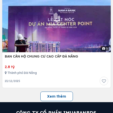
5
BAN CĂN HỘ CHUNG CƯ CAO CẤP ĐÀ NẴNG
2.8 tỷ
Thành phố Đà Nẵng
23/12/2025
Xem thêm
CÔNG TY CỔ PHẦN IMUABANBDS