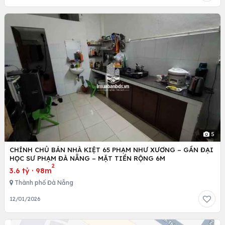
5
CHÍNH CHỦ BÁN NHÀ KIỆT 65 PHẠM NHƯ XƯƠNG – GẦN ĐẠI
HỌC SƯ PHẠM ĐÀ NẴNG – MẶT TIỀN RỘNG 6M
2
3.6 tỷ
·
98m
Thành phố Đà Nẵng
12/01/2026