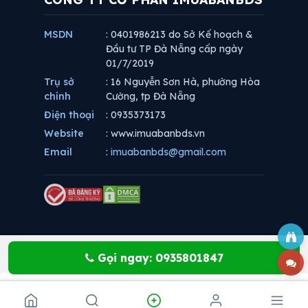
MSDN
: 0401986213 do Sở Kế hoạch &
Đầu tư TP Đà Nẵng cấp ngày
01/7/2019
Trụ sở
: 16 Nguyễn Sơn Hà, phường Hòa
chính
Cường, tp Đà Nẵng
Điện thoại
: 0935373173
Website
: www.imuabanbds.vn
Email
:
imuabanbds@gmail.com
Gọi ngay: 0935801847