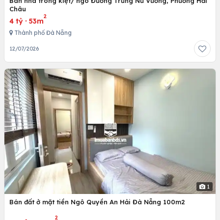
Bán nhà trong kiệt/ ngõ Đường Trưng Nữ Vương, Phường Hải
Châu
2
4 tỷ
·
53m
Thành phố Đà Nẵng
12/07/2026
1
Bán đất ở mặt tiền Ngô Quyền An Hải Đà Nẵng 100m2
2