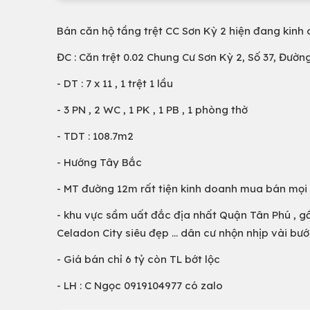
Bán căn hộ tầng trệt CC Sơn Kỳ 2 hiện đang kinh
ĐC : Căn trệt 0.02 Chung Cư Sơn Kỳ 2, Số 37, Đườ
- DT : 7 x 11 , 1 trệt 1 lầu
- 3 PN , 2 WC , 1 PK , 1 PB , 1 phòng thờ
- TDT : 108.7m2
- Hướng Tây Bắc
- MT đường 12m rất tiện kinh doanh mua bán mọi
- khu vực sầm uất đắc địa nhất Quận Tân Phú , gần
Celadon City siêu đẹp ... dân cư nhộn nhịp vài bư
- Giá bán chỉ 6 tỷ còn TL bớt lộc
- LH : C Ngọc 0919104977 có zalo