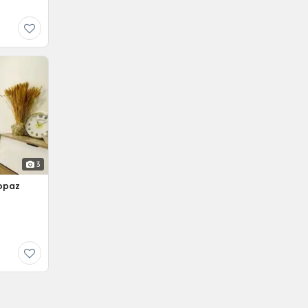
3
opaz