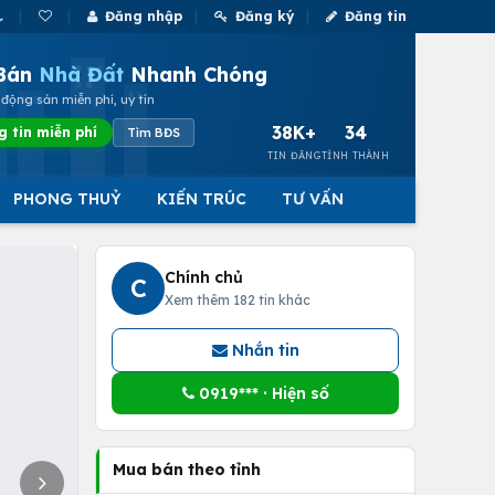
Đăng nhập
Đăng ký
Đăng tin
Bán
Nhà Đất
Nhanh Chóng
động sản miễn phí, uy tín
38K+
34
g tin miễn phí
Tìm BĐS
TIN ĐĂNG
TỈNH THÀNH
PHONG THUỶ
KIẾN TRÚC
TƯ VẤN
Chính chủ
C
Xem thêm 182 tin khác
Nhắn tin
0919*** · Hiện số
Mua bán theo tỉnh