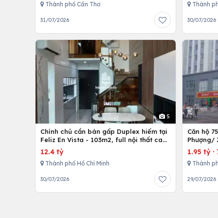
Thành phố Cần Thơ
Thành ph
31/07/2026
30/07/2026
5
Chính chủ cần bán gấp Duplex hiếm tại
Căn hộ 7
Feliz En Vista - 103m2, full nội thất cao
Phượng/ 
cấp
12,Tp. Hồ
12.4 tỷ
1.95 tỷ
·
Thành phố Hồ Chí Minh
Thành ph
30/07/2026
29/07/2026