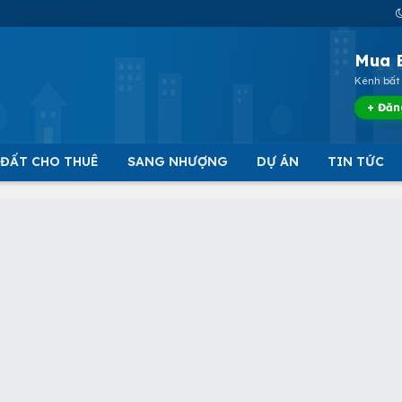
Mua 
Kênh bất 
+ Đăn
 ĐẤT CHO THUÊ
SANG NHƯỢNG
DỰ ÁN
TIN TỨC