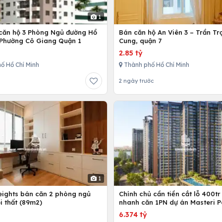
1
căn hộ 3 Phòng Ngủ đường Hồ
Bán căn hộ An Viên 3 – Trần Tr
Phường Cô Giang Quận 1
Cung, quận 7
2.85 tỷ
ố Hồ Chí Minh
Thành phố Hồ Chí Minh
2 ngày trước
1
Heights bán căn 2 phòng ngủ
Chính chủ cần tiền cắt lỗ 400tr
i thất (89m2)
nhanh căn 1PN dự án Masteri P
Place
6.374 tỷ