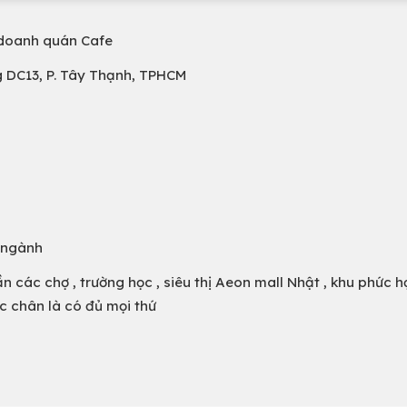
 doanh quán Cafe
ng DC13, P. Tây Thạnh, TPHCM
 ngành
 các chợ , trường học , siêu thị Aeon mall Nhật , khu phức 
ớc chân là có đủ mọi thứ