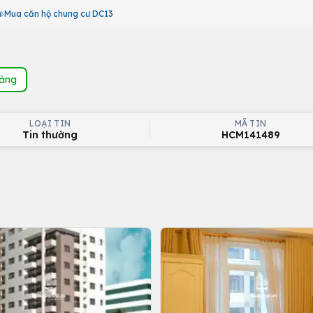
ư
Mua căn hộ chung cư DC13
hàng
LOẠI TIN
MÃ TIN
Tin thường
HCM141489