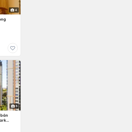
4
ọng
3
 bán
ark