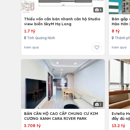
6
Thiếu vốn cần bán nhanh căn hộ Studio
Bán gấp 
view biển SkyM Hạ Long
Hảo Hớn 
1.7 tỷ
8 tỷ
Tỉnh Quảng Ninh
Thành ph
hôm qua
hôm qua
1
BÁN CĂN HỘ CAO CẤP CHUNG CƯ KIM
Estella 
CƯƠNG XANH CARA RIVER PARK
đầy đủ nộ
3.708 tỷ
13.2 tỷ