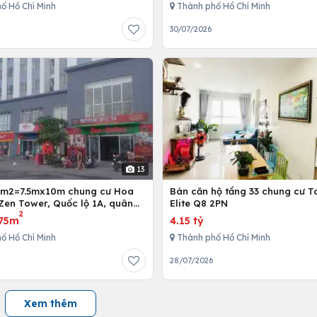
ố Hồ Chí Minh
Thành phố Hồ Chí Minh
30/07/2026
13
5m2=7.5mx10m chung cư Hoa
Bán căn hộ tầng 33 chung cư T
Zen Tower, Quốc lộ 1A, quân
Elite Q8 2PN
2
 Chí Minh, Việt Nam
75m
4.15 tỷ
ố Hồ Chí Minh
Thành phố Hồ Chí Minh
28/07/2026
Xem thêm