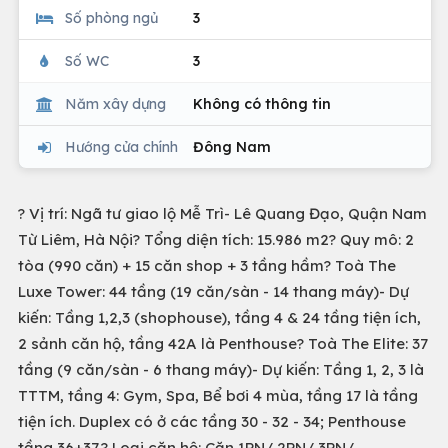
Số phòng ngủ
3
Số WC
3
Năm xây dựng
Không có thông tin
Hướng cửa chính
Đông Nam
? Vị trí: Ngã tư giao lộ Mễ Trì- Lê Quang Đạo, Quận Nam
Từ Liêm, Hà Nội? Tổng diện tích: 15.986 m2? Quy mô: 2
tòa (990 căn) + 15 căn shop + 3 tầng hầm? Toà The
Luxe Tower: 44 tầng (19 căn/sàn - 14 thang máy)- Dự
kiến: Tầng 1,2,3 (shophouse), tầng 4 & 24 tầng tiện ích,
2 sảnh căn hộ, tầng 42A là Penthouse? Toà The Elite: 37
tầng (9 căn/sàn - 6 thang máy)- Dự kiến: Tầng 1, 2, 3 là
TTTM, tầng 4: Gym, Spa, Bể bơi 4 mùa, tầng 17 là tầng
tiện ích. Duplex có ở các tầng 30 - 32 - 34; Penthouse
tầng 36+37.? Loại căn hộ: Căn 1PN/ 2PN/ 3PN/