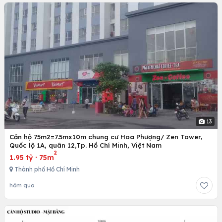
13
Căn hộ 75m2=7.5mx10m chung cư Hoa Phượng/ Zen Tower,
Quốc lộ 1A, quân 12,Tp. Hồ Chí Minh, Việt Nam
2
1.95 tỷ
·
75m
Thành phố Hồ Chí Minh
hôm qua