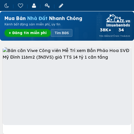
Mua Bán
Nhà Đất
Nhanh Chóng
Kênh bất động sản miễn phí, uy tín
38K+
34
+ Đăng tin miễn phí
Tìm BĐS
TIN ĐĂNG
TỈNH THÀNH