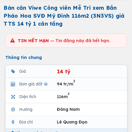
Bán căn Viwe Công viên Mễ Trì xem Bắn
Pháo Hoa SVĐ Mỹ Đình 116m2 (3N3VS) giá
TTS 14 tỷ 1 căn tầng
TIN HẾT HẠN
— Tin đăng này đã hết hạn.
Thông tin chung
14 tỷ
Giá
2
Đơn giá đất
94 tr/m
2
Diện tích
116m
Hướng
Đông Nam
Địa chỉ
Lê Quang Đạo