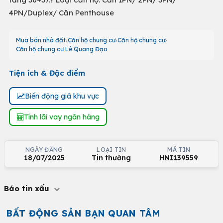
4PN/Duplex/ Căn Penthouse
Mua bán nhà đất
Căn hộ chung cư
Căn hộ chung cư
Căn hộ chung cư Lê Quang Đạo
Tiện ích & Đặc điểm
Biến động giá khu vực
Tính lãi vay ngân hàng
NGÀY ĐĂNG
LOẠI TIN
MÃ TIN
18/07/2025
Tin thường
HNI139559
Báo tin xấu
BẤT ĐỘNG SẢN BẠN QUAN TÂM