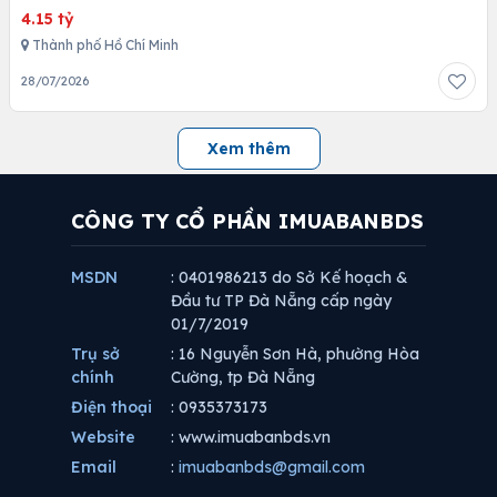
4.15 tỷ
Thành phố Hồ Chí Minh
28/07/2026
Xem thêm
CÔNG TY CỔ PHẦN IMUABANBDS
MSDN
: 0401986213 do Sở Kế hoạch &
Đầu tư TP Đà Nẵng cấp ngày
01/7/2019
Trụ sở
: 16 Nguyễn Sơn Hà, phường Hòa
chính
Cường, tp Đà Nẵng
Điện thoại
: 0935373173
Website
: www.imuabanbds.vn
Email
:
imuabanbds@gmail.com