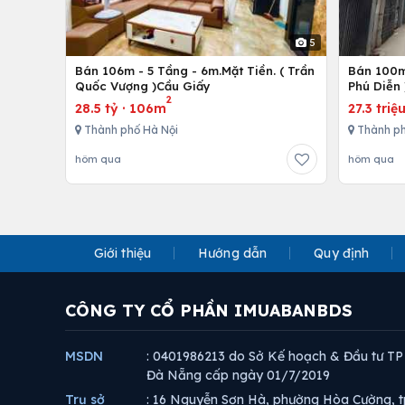
5
Bán 106m - 5 Tầng - 6m.Mặt Tiền. ( Trần
Bán 100m 
Quốc Vượng )Cầu Giấy
Phú Diễn 
2
28.5 tỷ
·
106m
27.3 triệ
Thành phố Hà Nội
Thành ph
hôm qua
hôm qua
Giới thiệu
Hướng dẫn
Quy định
CÔNG TY CỔ PHẦN IMUABANBDS
MSDN
: 0401986213 do Sở Kế hoạch & Đầu tư TP
Đà Nẵng cấp ngày 01/7/2019
Trụ sở
: 16 Nguyễn Sơn Hà, phường Hòa Cường, t