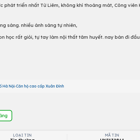
 phát triển nhất Từ Liêm, không khí thoáng mát, Công viên
áng sáng. nhiều ánh sáng tự nhiên,
n học rất giỏi, tự tay làm nội thất tâm huyết. nay bán đi đầu
ố Hà Nội
Căn hộ cao cấp Xuân Đỉnh
hàng
LOẠI TIN
MÃ TIN