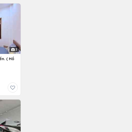
3
ền. ( Hồ