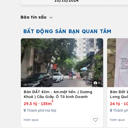
10/10/2024
Báo tin xấu
BẤT ĐỘNG SẢN BẠN QUAN TÂM
1
Bán ĐẤT 82m - 6m.mặt tiền. ( Dương
Bán Đất 1
Khuê ) Cầu Giấy. Ô Tô kinh Doanh
Long Quâ
2
29.3 tỷ
·
135m
24 tỷ
·
1
Thành phố Hà Nội
Thành ph
hôm qua
hôm qua