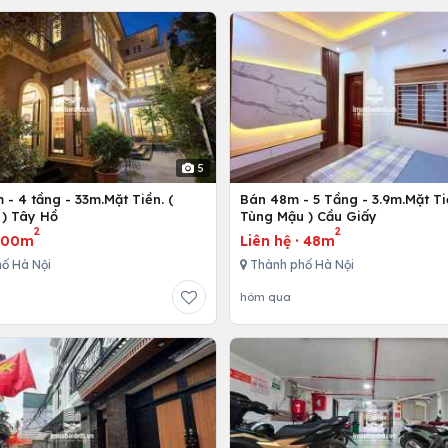
5
- 4 tầng - 33m.Mặt Tiền. (
Bán 48m - 5 Tầng - 3.9m.Mặt Ti
) Tây Hồ
Tùng Mậu ) Cầu Giấy
2
2
300m
Liên hệ
·
48m
ố Hà Nội
Thành phố Hà Nội
hôm qua