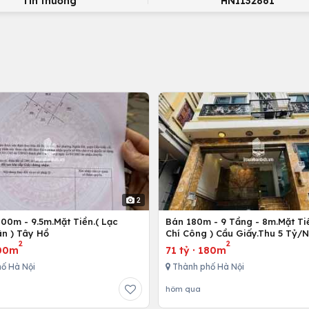
Tin thường
HNI132861
2
00m - 9.5m.Mặt Tiền.( Lạc
Bán 180m - 9 Tầng - 8m.Mặt Tiề
n ) Tây Hồ
Chí Công ) Cầu Giấy.Thu 5 Tỷ/
2
2
00m
71 tỷ
·
180m
ố Hà Nội
Thành phố Hà Nội
hôm qua