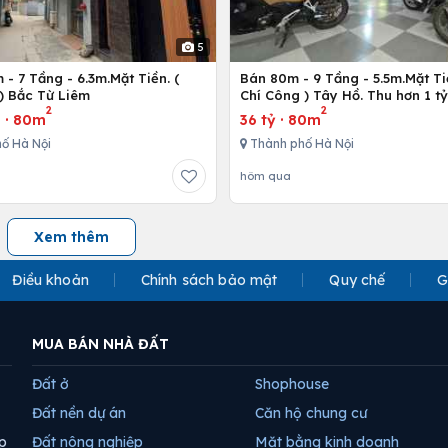
5
- 7 Tầng - 6.3m.Mặt Tiền. (
Bán 80m - 9 Tầng - 5.5m.Mặt Ti
) Bắc Từ Liêm
Chí Công ) Tây Hồ. Thu hơn 1 t
2
2
u
·
80m
36 tỷ
·
80m
ố Hà Nội
Thành phố Hà Nội
hôm qua
Xem thêm
Điều khoản
Chính sách bảo mật
Quy chế
G
MUA BÁN NHÀ ĐẤT
Đất ở
Shophouse
Đất nền dự án
Căn hộ chung cư
p
Đất nông nghiệp
Mặt bằng kinh doanh