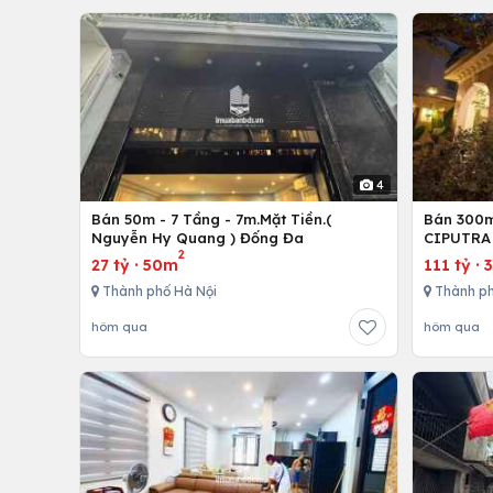
4
Bán 50m - 7 Tầng - 7m.Mặt Tiền.(
Bán 300m 
Nguyễn Hy Quang ) Đống Đa
CIPUTRA 
2
27 tỷ
·
50m
111 tỷ
·
Thành phố Hà Nội
Thành ph
hôm qua
hôm qua