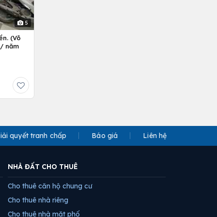
5
ền. (Võ
ỷ/ năm
iải quyết tranh chấp
Báo giá
Liên hệ
NHÀ ĐẤT CHO THUÊ
Cho thuê căn hộ chung cư
Cho thuê nhà riêng
Cho thuê nhà mặt phố