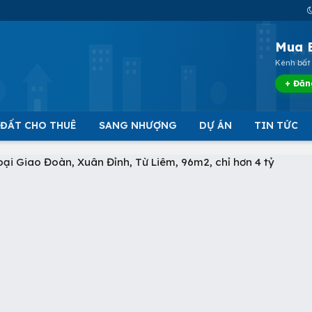
Mua 
Kênh bất 
+ Đăn
 ĐẤT CHO THUÊ
SANG NHƯỢNG
DỰ ÁN
TIN TỨC