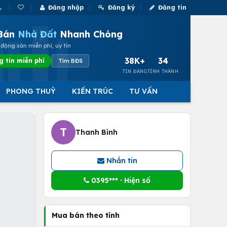
Đăng nhập
Đăng ký
Đăng tin
Bán
Nhà Đất
Nhanh Chóng
động sản miễn phí, uy tín
38K+
34
g tin miễn phí
Tìm BĐS
TIN ĐĂNG
TỈNH THÀNH
PHONG THUỶ
KIẾN TRÚC
TƯ VẤN
T
Thanh Bình
Nhắn tin
0395*** · Hiện số
Mua bán theo tỉnh