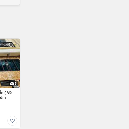
5
n.( Võ
Năm