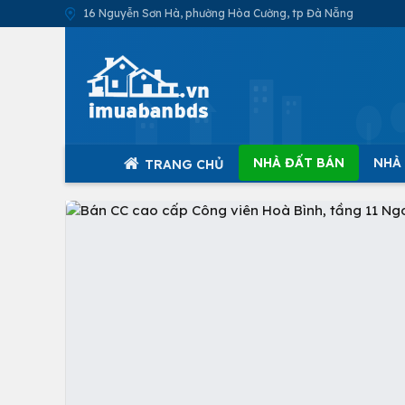
16 Nguyễn Sơn Hà, phường Hòa Cường, tp Đà Nẵng
NHÀ ĐẤT BÁN
NHÀ
TRANG CHỦ