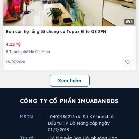
3
Bán căn hộ tầng 33 chung cư Topaz Elite Q8 2PN
4.15 tỷ
Thành phố Hồ Chí Minh
28/07/2026
Xem thêm
CÔNG TY CỔ PHẦN IMUABANBDS
MSDN
: 0401986213 do Sở Kế hoạch &
Đầu tư TP Đà Nẵng cấp ngày
01/7/2019
Trụ sở
: 16 Nguyễn Sơn Hà, phường Hòa