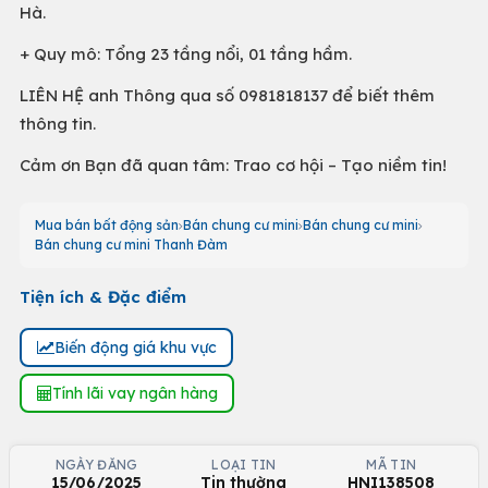
Hà.
+ Quy mô: Tổng 23 tầng nổi, 01 tầng hầm.
LIÊN HỆ anh Thông qua số 0981818137 để biết thêm
thông tin.
Cảm ơn Bạn đã quan tâm: Trao cơ hội – Tạo niềm tin!
Mua bán bất động sản
Bán chung cư mini
Bán chung cư mini
Bán chung cư mini Thanh Đàm
Tiện ích & Đặc điểm
Biến động giá khu vực
Tính lãi vay ngân hàng
NGÀY ĐĂNG
LOẠI TIN
MÃ TIN
15/06/2025
Tin thường
HNI138508