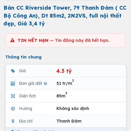
Bán CC Riverside Tower, 79 Thanh Đàm ( CC
Bộ Công An), Dt 85m2, 2N2VS, full nội thất
đẹp, Giá 3,4 tỷ
TIN HẾT HẠN
— Tin đăng này đã hết hạn.
Thông tin chung
4.3 tỷ
Giá
2
Đơn giá đất
51 tr/m
2
Diện tích
85m
Hướng
Không xác định
Địa chỉ
Thanh Đàm