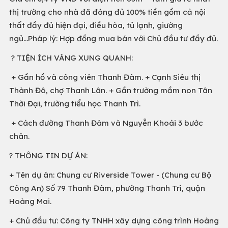
thị trường cho nhà đã đóng đủ 100% tiền gồm cả nội
thất đầy đủ hiện đại, điều hòa, tủ lạnh, giường
ngủ...Pháp lý: Hợp đồng mua bán với Chủ đầu tư đầy đủ.
? TIỆN ÍCH VÀNG XUNG QUANH:
+ Gần hồ và công viên Thanh Đàm. + Cạnh Siêu thị
Thành Đô, chợ Thanh Lân. + Gần trường mầm non Tân
Thời Đại, trường tiểu học Thanh Trì.
+ Cách đường Thanh Đàm và Nguyễn Khoái 3 bước
chân.
? THÔNG TIN DỰ ÁN:
+ Tên dự án: Chung cư Riverside Tower - (Chung cư Bộ
Công An) Số 79 Thanh Đàm, phường Thanh Trì, quận
Hoàng Mai.
+ Chủ đầu tư: Công ty TNHH xây dựng công trình Hoàng