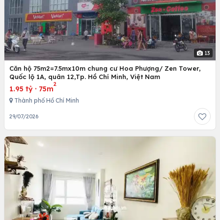
13
Căn hộ 75m2=7.5mx10m chung cư Hoa Phượng/ Zen Tower,
Quốc lộ 1A, quân 12,Tp. Hồ Chí Minh, Việt Nam
2
1.95 tỷ
·
75m
Thành phố Hồ Chí Minh
29/07/2026