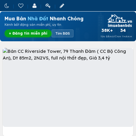
Mua Bán
Nhà Đất
Nhanh Chóng
Kênh bất động sản miễn phí, uy tín
38K+
34
+ Đăng tin miễn phí
Tìm BĐS
TIN ĐĂNG
TỈNH THÀNH