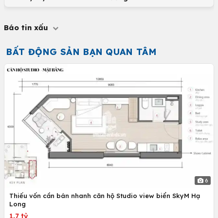
Báo tin xấu
BẤT ĐỘNG SẢN BẠN QUAN TÂM
6
Thiếu vốn cần bán nhanh căn hộ Studio view biển SkyM Hạ
Long
1.7 tỷ