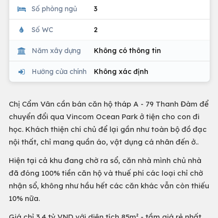
Số phòng ngủ
3
Số WC
2
Năm xây dựng
Không có thông tin
Hướng cửa chính
Không xác định
Chị Cẩm Vân cần bán căn hộ tháp A - 79 Thanh Đàm để
chuyển đổi qua Vincom Ocean Park ở tiện cho con đi
học. Khách thiện chí chủ để lại gần như toàn bộ đồ đạc
nội thất, chỉ mang quần áo, vật dụng cá nhân đến ở..
Hiện tại cả khu đang chờ ra sổ, căn nhà mình chủ nhà
đã đóng 100% tiền căn hộ và thuế phí các loại chỉ chờ
nhận sổ, không như hầu hết các căn khác vẫn còn thiếu
10% nữa.
Giá chỉ 3,4 tỷ VND với diện tích 85m² - tầm giá rẻ nhất