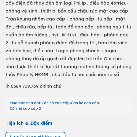
dây điện đã thay đèn âm loại Philip , điều hòa 46trieu-
phòng vệ sinh : thiết bị bồn cầu chậu rửa mặt cao cấp ,
Trần khung nhôm cao cấp - phòng bếp : tủ bếp , mặt
đá , chậu rửa, bếp từ , toàn đồ cao cấp- phòng ngủ 1: tủ
quần áo âm tường , tivi , kệ ti vi , điều hòa - phòng ngủ
2 : tủ gỗ quanh phòng đựng đồ trang trí , bàn làm việc
và bàn học, điều hòa Logia phòng khách + logia
phòng thay đồ ốp gạch rất đẹp lên tới trần Ghi chú :
nhà được thiết kế lại rất thoáng mát và thông số phong
thủy Pháp lý HĐMB , chủ đầu tư nói cuối năm ra sổ
lh 0389.739.739 chính chủ
Mua ban nha dat
Căn hộ cao cấp
Căn hộ cao cấp
Căn hộ cao cấp 2
Tiện ích & Đặc điểm