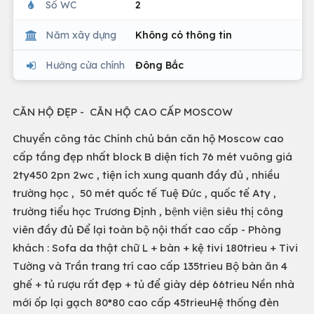
Số WC
2
Năm xây dựng
Không có thông tin
Hướng cửa chính
Đông Bắc
CĂN HỘ ĐẸP - CĂN HỘ CAO CẤP MOSCOW
Chuyển công tác Chính chủ bán căn hộ Moscow cao
cấp tầng đẹp nhất block B diện tích 76 mét vuông giá
2ty450 2pn 2wc , tiện ích xung quanh đầy đủ , nhiều
trường học , 50 mét quốc tế Tuệ Đức , quốc tế Aty ,
trường tiểu học Trương Định , bệnh viện siêu thị công
viên đầy đủ Để lại toàn bộ nội thất cao cấp - Phòng
khách : Sofa da thật chữ L + bàn + kệ tivi 180trieu + Tivi
Tường và Trần trang trí cao cấp 135trieu Bộ bàn ăn 4
ghế + tủ rượu rất đẹp + tủ để giày dép 66trieu Nền nhà
mới ốp lại gạch 80*80 cao cấp 45trieuHệ thống đèn