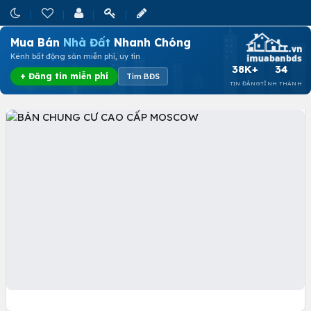
Mua Bán
Nhà Đất
Nhanh Chóng
Kênh bất động sản miễn phí, uy tín
38K+
34
+ Đăng tin miễn phí
Tìm BĐS
TIN ĐĂNG
TỈNH THÀNH