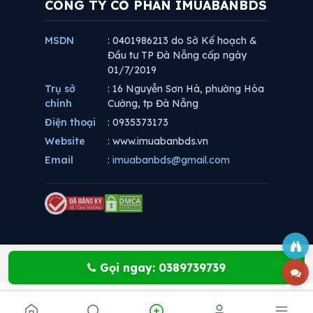
CÔNG TY CỔ PHẦN IMUABANBDS
MSDN
: 0401986213 do Sở Kế hoạch &
Đầu tư TP Đà Nẵng cấp ngày
01/7/2019
Trụ sở
: 16 Nguyễn Sơn Hà, phường Hòa
chính
Cường, tp Đà Nẵng
Điện thoại
: 0935373173
Website
: www.imuabanbds.vn
Email
:
imuabanbds@gmail.com
Gọi ngay: 0389739739