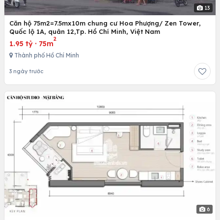
13
Căn hộ 75m2=7.5mx10m chung cư Hoa Phượng/ Zen Tower,
Quốc lộ 1A, quân 12,Tp. Hồ Chí Minh, Việt Nam
2
1.95 tỷ
·
75m
Thành phố Hồ Chí Minh
3 ngày trước
6