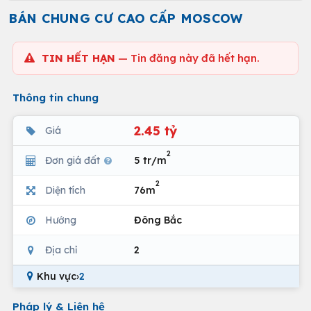
BÁN CHUNG CƯ CAO CẤP MOSCOW
TIN HẾT HẠN
— Tin đăng này đã hết hạn.
Thông tin chung
2.45 tỷ
Giá
2
Đơn giá đất
5 tr/m
2
Diện tích
76m
Hướng
Đông Bắc
Địa chỉ
2
Khu vực
›
2
Pháp lý & Liên hệ