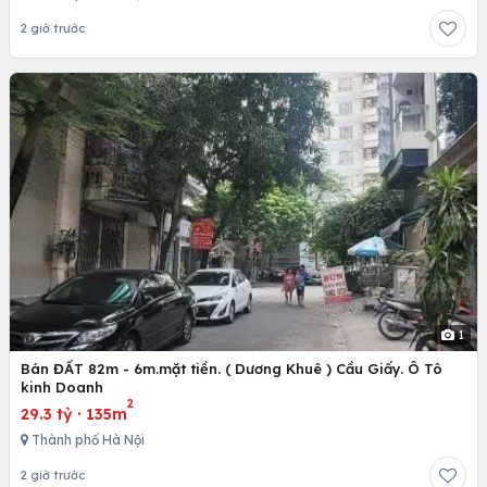
2 giờ trước
1
Bán ĐẤT 82m - 6m.mặt tiền. ( Dương Khuê ) Cầu Giấy. Ô Tô
kinh Doanh
2
29.3 tỷ
·
135m
Thành phố Hà Nội
2 giờ trước