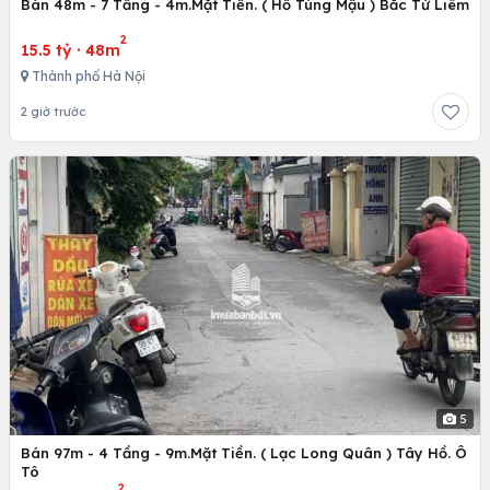
Bán 48m - 7 Tầng - 4m.Mặt Tiền. ( Hồ Tùng Mậu ) Bắc Từ Liêm
2
15.5 tỷ
·
48m
Thành phố Hà Nội
2 giờ trước
5
Bán 97m - 4 Tầng - 9m.Mặt Tiền. ( Lạc Long Quân ) Tây Hồ. Ô
Tô
2