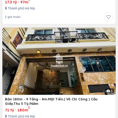
17.3 tỷ
·
97m
Thành phố Hà Nội
2 giờ trước
5
Bán 180m - 9 Tầng - 8m.Mặt Tiền.( Võ Chí Công ) Cầu
Giấy.Thu 5 Tỷ/Năm
2
71 tỷ
·
180m
Thành phố Hà Nội