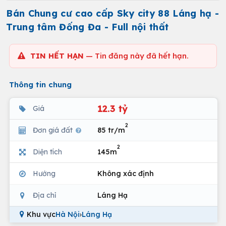
Bán Chung cư cao cấp Sky city 88 Láng hạ -
Trung tâm Đống Đa - Full nội thất
TIN HẾT HẠN
— Tin đăng này đã hết hạn.
Thông tin chung
12.3 tỷ
Giá
2
Đơn giá đất
85 tr/m
2
Diện tích
145m
Hướng
Không xác định
Địa chỉ
Láng Hạ
Khu vực
Hà Nội
›
Láng Hạ