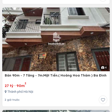
4
Bán 90m - 7 Tâng - 7m.Mặt Tiền.( Hoàng Hoa Thám ) Ba Đình
2
27 tỷ
·
90m
Thành phố Hà Nội
2 giờ trước