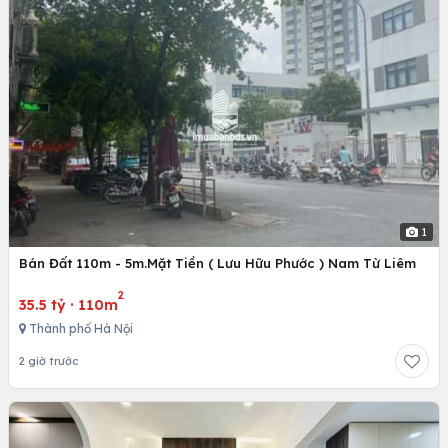
1
Bán Đất 110m - 5m.Mặt Tiền ( Lưu Hữu Phước ) Nam Từ Liêm
2
35.5 tỷ
·
110m
Thành phố Hà Nội
2 giờ trước