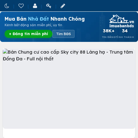
Mua Bán
Nhà Đất
Nhanh Chóng
Kênh bất động sản miễn phí, uy tín
38K+
34
+ Đăng tin miễn phí
Tìm BĐS
TIN ĐĂNG
TỈNH THÀNH