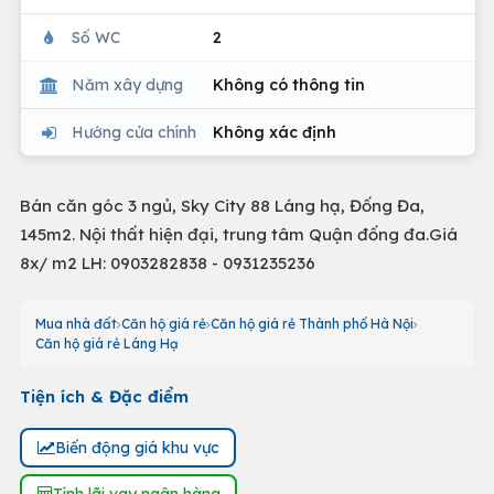
Số WC
2
Năm xây dựng
Không có thông tin
Hướng cửa chính
Không xác định
Bán căn góc 3 ngủ, Sky City 88 Láng hạ, Đống Đa,
145m2. Nội thất hiện đại, trung tâm Quận đống đa.Giá
8x/ m2 LH: 0903282838 - 0931235236​
Mua nhà đất
Căn hộ giá rẻ
Căn hộ giá rẻ Thành phố Hà Nội
Căn hộ giá rẻ Láng Hạ
Tiện ích & Đặc điểm
Biến động giá khu vực
Tính lãi vay ngân hàng