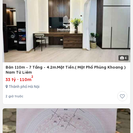
4
Bán 110m - 7 Tầng - 4.2m.Mặt Tiền.( Mặt Phố Phùng Khoang )
Nam Từ Liêm
2
33 tỷ
·
110m
Thành phố Hà Nội
2 giờ trước