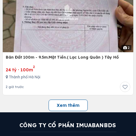
2
Bán Đất 100m - 9.5m.Mặt Tiền.( Lạc Long Quân ) Tây Hồ
2
24 tỷ
·
100m
Thành phố Hà Nội
2 giờ trước
Xem thêm
CÔNG TY CỔ PHẦN IMUABANBDS