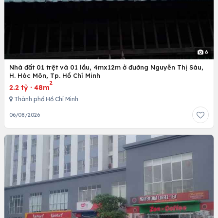
6
Nhà đất 01 trệt và 01 lầu, 4mx12m ở đường Nguyễn Thị Sáu,
H. Hóc Môn, Tp. Hồ Chí Minh
2
2.2 tỷ
·
48m
Thành phố Hồ Chí Minh
06/08/2026