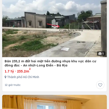
5
Bán 235,2 m đất hai mặt tiền đường nhựa khu vực dân cư
đông đúc - An nhứt-Long Điền - Bà Rịa
2
1.7 tỷ
·
235.2m
Thành phố Hồ Chí Minh
12 giờ trước