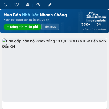
Mua Bán
Nhà Đất
Nhanh Chóng
Kênh bất động sản miễn phí, uy tín
38K+
34
+ Đăng tin miễn phí
Tìm BĐS
TIN ĐĂNG
TỈNH THÀNH