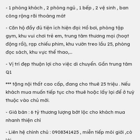
- 1 phòng khách , 2 phòng ngủ , 1 bếp , 2 vệ sinh , ban
công rộng rãi thoáng mát
- Căn hộ đầy đủ tiện ích hiện đại: Hồ bơi, phòng tập
gym, khu vui chơi trẻ em, trung tâm thương mại (hoạt
động rồi), rạp chiếu phim, khu vườn treo lầu 25, phòng
đọc sách, khu vực thể thao,...
- Vị trí đẹp thuận lợi cho việc di chuyển. Gần trung tâm
Q1
*** tặng nội thất cao cấp, đang cho thuê 25 triệu . Nếu
khách mua muốn tiếp tục cho thuê hoặc lấy lại để ở tuỳ
thuộc vào chủ mới.
- Giá bán : 6 tỷ thương lượng bớt lộc cho khách mua
nhanh thiện chí
- Liên hệ chính chủ : 0908341425 , miễn tiếp môi giới ,cò