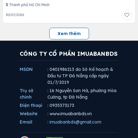
Thành phố Hồ Chí Minh
30/07/2026
Xem thêm
CÔNG TY CỔ PHẦN IMUABANBDS
MSDN
: 0401986213 do Sở Kế hoạch &
Đầu tư TP Đà Nẵng cấp ngày
01/7/2019
Trụ sở
: 16 Nguyễn Sơn Hà, phường Hòa
chính
Cường, tp Đà Nẵng
Điện thoại
: 0935373173
Website
: www.imuabanbds.vn
Email
:
imuabanbds@gmail.com