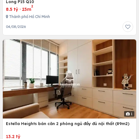
Long P15 Q10
2
8.5 tỷ
·
23m
Thành phố Hồ Chí Minh
04/08/2026
1
Estella Heights bán căn 2 phòng ngủ đầy đủ nội thất (89m2)
13.2 tỷ