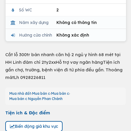
Số WC
2
Năm xây dựng
Không có thông tin
Hướng cửa chính
Không xác định
Cắt lỗ 300tr bán nhanh căn hộ 2 ngủ y hình 68 mét tại
HH Linh đàm chỉ 2ty2xxHỗ trợ vay ngân hàngTiện ích
gần chợ, trường, bệnh viện đi tứ phía đều gần. Thoáng
mátLh 0928226811
Mua nhà đất
Mua bán c
Mua bán c
Mua bán c Nguyễn Phan Chánh
Tiện ích & Đặc điểm
Biến động giá khu vực