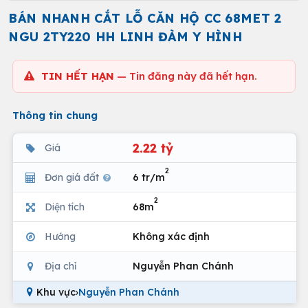
BÁN NHANH CẮT LỖ CĂN HỘ CC 68MET 2
NGU 2TY220 HH LINH ĐÀM Y HÌNH
TIN HẾT HẠN
— Tin đăng này đã hết hạn.
Thông tin chung
2.22 tỷ
Giá
2
Đơn giá đất
6 tr/m
2
Diện tích
68m
Hướng
Không xác định
Địa chỉ
Nguyễn Phan Chánh
Khu vực
›
Nguyễn Phan Chánh