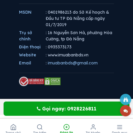
MSDN
: 0401986213 do Sở Kế hoạch &
Đầu tư TP Đà Nẵng cấp ngày
01/7/2019
Trụ sở
: 16 Nguyễn Sơn Hà, phường Hòa
chính
Cường, tp Đà Nẵng
Điện thoại
: 0935373173
Website
: www.imuabanbds.vn
Email
:
imuabanbds@gmail.com
Gọi ngay: 0928226811
Trang chủ
Tìm kiếm
Đăng tin
Tài khoản
Danh mục