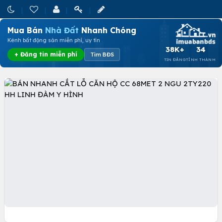
Mua Bán
Nhà Đất
Nhanh Chóng
Kênh bất động sản miễn phí, uy tín
38K+
34
+ Đăng tin miễn phí
Tìm BĐS
TIN ĐĂNG
TỈNH THÀNH