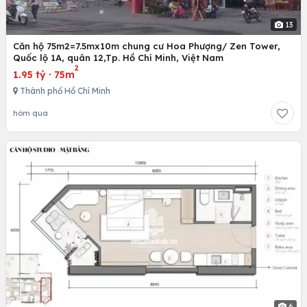
13
Căn hộ 75m2=7.5mx10m chung cư Hoa Phượng/ Zen Tower,
Quốc lộ 1A, quân 12,Tp. Hồ Chí Minh, Việt Nam
2
1.95 tỷ
·
75m
Thành phố Hồ Chí Minh
hôm qua
6