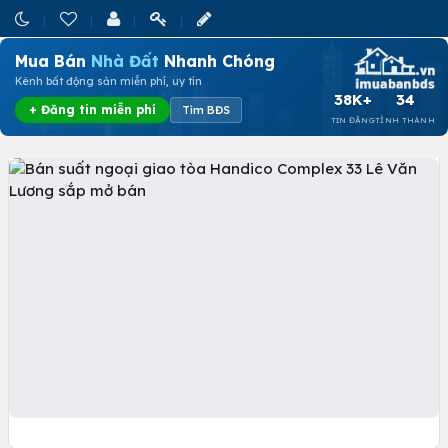
Mua Bán
Nhà Đất
Nhanh Chóng
Kênh bất động sản miễn phí, uy tín
38K+
34
+ Đăng tin miễn phí
Tìm BĐS
TIN ĐĂNG
TỈNH THÀNH