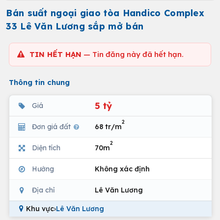
Bán suất ngoại giao tòa Handico Complex
33 Lê Văn Lương sắp mở bán
TIN HẾT HẠN
— Tin đăng này đã hết hạn.
Thông tin chung
5 tỷ
Giá
2
Đơn giá đất
68 tr/m
2
Diện tích
70m
Hướng
Không xác định
Địa chỉ
Lê Văn Lương
Khu vực
›
Lê Văn Lương