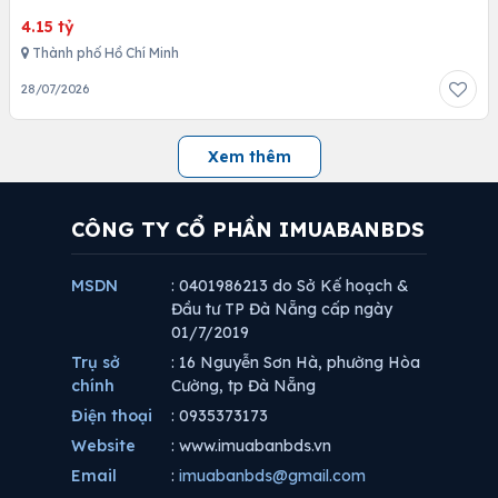
4.15 tỷ
Thành phố Hồ Chí Minh
28/07/2026
Xem thêm
CÔNG TY CỔ PHẦN IMUABANBDS
MSDN
: 0401986213 do Sở Kế hoạch &
Đầu tư TP Đà Nẵng cấp ngày
01/7/2019
Trụ sở
: 16 Nguyễn Sơn Hà, phường Hòa
chính
Cường, tp Đà Nẵng
Điện thoại
: 0935373173
Website
: www.imuabanbds.vn
Email
:
imuabanbds@gmail.com