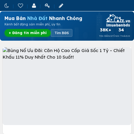
Mua Bán
Nhà Đất
Nhanh Chóng
Kênh bất động sản miễn phí, uy tín
38K+
34
+ Đăng tin miễn phí
Tìm BĐS
TIN ĐĂNG
TỈNH THÀNH