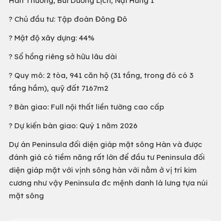
Hán Thương, Bùi Dương Lịch, Nại Hưng 1
? Chủ đầu tư: Tập đoàn Đông Đô
? Mật độ xây dựng: 44%
? Sổ hồng riêng sở hữu lâu dài
? Quy mô: 2 tòa, 941 căn hộ (31 tầng, trong đó có 3
tầng hầm), quỹ đất 7167m2
? Bàn giao: Full nội thất liền tường cao cấp
? Dự kiến bàn giao: Quý 1 năm 2026
Dự án Peninsula đối diện giáp mặt sông Hàn và được
đánh giá có tiềm năng rất lớn để đầu tư Peninsula đối
diện giáp mặt với vịnh sông hàn với nằm ở vị trí kim
cương như vậy Peninsula đc mệnh danh là lưng tựa núi
mặt sông