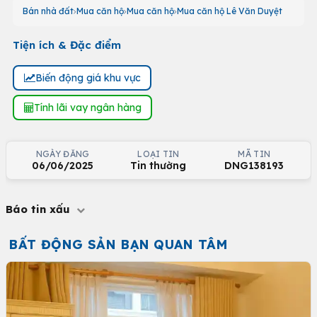
Bán nhà đất
Mua căn hộ
Mua căn hộ
Mua căn hộ Lê Văn Duyệt
Tiện ích & Đặc điểm
Biến động giá khu vực
Tính lãi vay ngân hàng
NGÀY ĐĂNG
LOẠI TIN
MÃ TIN
06/06/2025
Tin thường
DNG138193
Báo tin xấu
BẤT ĐỘNG SẢN BẠN QUAN TÂM