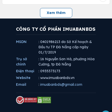
Xem thêm
CÔNG TY CỔ PHẦN IMUABANBDS
MSDN
: 0401986213 do Sở Kế hoạch &
Đầu tư TP Đà Nẵng cấp ngày
01/7/2019
Trụ sở
: 16 Nguyễn Sơn Hà, phường Hòa
chính
Cường, tp Đà Nẵng
Điện thoại
: 0935373173
Website
: www.imuabanbds.vn
Email
:
imuabanbds@gmail.com