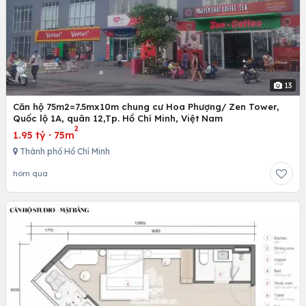
13
Căn hộ 75m2=7.5mx10m chung cư Hoa Phượng/ Zen Tower,
Quốc lộ 1A, quân 12,Tp. Hồ Chí Minh, Việt Nam
2
1.95 tỷ
·
75m
Thành phố Hồ Chí Minh
hôm qua