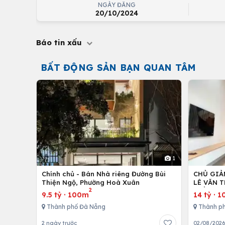
NGÀY ĐĂNG
20/10/2024
Báo tin xấu
BẤT ĐỘNG SẢN BẠN QUAN TÂM
1
Chính chủ - Bán Nhà riêng Đường Bùi
CHỦ GIẢ
Thiện Ngộ, Phường Hoà Xuân
LÊ VĂN T
2
TIỀN 40
9.5 tỷ
·
100m
14 tỷ
·
1
Thành phố Đà Nẵng
Thành p
2 ngày trước
02/08/202