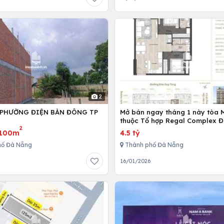
2
 PHƯỜNG ĐIỆN BÀN ĐÔNG TP
Mở bán ngay tháng 1 này tòa 
G
thuộc Tổ hợp Regal Complex 
2
100m
4.5 tỷ
hố Đà Nẵng
Thành phố Đà Nẵng
6
16/01/2026