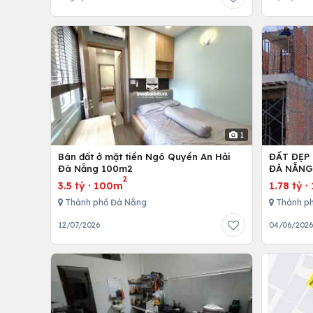
1
Bán đất ở mặt tiền Ngô Quyền An Hải
ĐẤT ĐẸP
Đà Nẵng 100m2
ĐÀ NẴN
2
3.5 tỷ
·
100m
1.78 tỷ
·
Thành phố Đà Nẵng
Thành p
12/07/2026
04/06/202