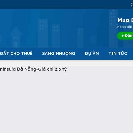
Mua 
Kênh bất 
+ Đăn
 ĐẤT CHO THUÊ
SANG NHƯỢNG
DỰ ÁN
TIN TỨC