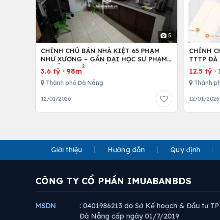
5
CHÍNH CHỦ BÁN NHÀ KIỆT 65 PHẠM
CHÍNH C
NHƯ XƯƠNG – GẦN ĐẠI HỌC SƯ PHẠM
TTTP ĐÀ 
2
ĐÀ NẴNG – MẶT TIỀN RỘNG 6M
LH:07790
3.6 tỷ
·
98m
12.5 tỷ
·
Thành phố Đà Nẵng
Thành p
12/01/2026
12/01/2026
Giới thiệu
Hướng dẫn
Quy định
CÔNG TY CỔ PHẦN IMUABANBDS
MSDN
: 0401986213 do Sở Kế hoạch & Đầu tư TP
Đà Nẵng cấp ngày 01/7/2019