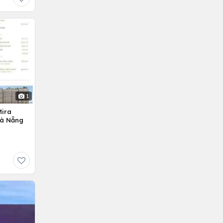
1
Mira
Đà Nẵng