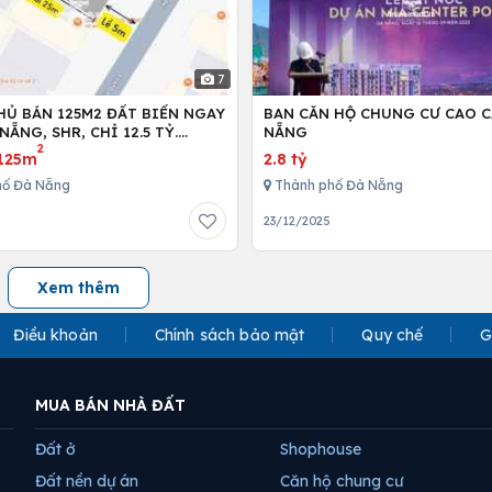
7
HỦ BÁN 125M2 ĐẤT BIỂN NGAY
BAN CĂN HỘ CHUNG CƯ CAO C
NẴNG, SHR, CHỈ 12.5 TỶ.
NẴNG
2
89999.
125m
2.8 tỷ
hố Đà Nẵng
Thành phố Đà Nẵng
23/12/2025
Xem thêm
Điều khoản
Chính sách bảo mật
Quy chế
G
MUA BÁN NHÀ ĐẤT
Đất ở
Shophouse
Đất nền dự án
Căn hộ chung cư