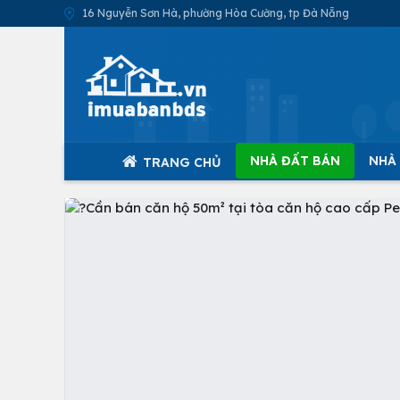
16 Nguyễn Sơn Hà, phường Hòa Cường, tp Đà Nẵng
NHÀ ĐẤT BÁN
NHÀ
TRANG CHỦ