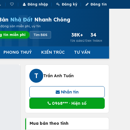
Đăng nhập
Đăng ký
Đăng tin
Bán
Nhà Đất
Nhanh Chóng
động sản miễn phí, uy tín
38K+
34
g tin miễn phí
Tìm BĐS
TIN ĐĂNG
TỈNH THÀNH
PHONG THUỶ
KIẾN TRÚC
TƯ VẤN
T
Trần Anh Tuấn
Nhắn tin
0968*** · Hiện số
Mua bán theo tỉnh