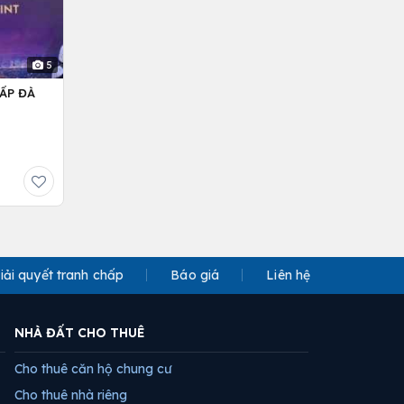
5
ẤP ĐÀ
iải quyết tranh chấp
Báo giá
Liên hệ
NHÀ ĐẤT CHO THUÊ
Cho thuê căn hộ chung cư
Cho thuê nhà riêng