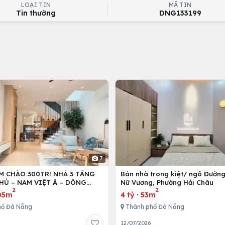
LOẠI TIN
MÃ TIN
Tin thường
DNG133199
7
M CHÀO 300TR! NHÀ 3 TẦNG
Bán nhà trong kiệt/ ngõ Đườn
HỦ – NAM VIỆT Á – DÒNG
Nữ Vương, Phường Hải Châu
2
2
TR/THÁNG!
05m
4 tỷ
·
53m
hố Đà Nẵng
Thành phố Đà Nẵng
6
12/07/2026