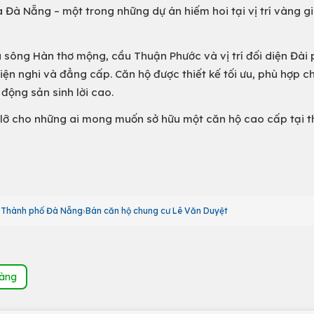
 Đà Nẵng – một trong những dự án hiếm hoi tại vị trí vàng g
a sông Hàn thơ mộng, cầu Thuận Phước và vị trí đối diện Đài
iện nghi và đẳng cấp. Căn hộ được thiết kế tối ưu, phù hợp c
động sản sinh lời cao.
ỏ lỡ cho những ai mong muốn sở hữu một căn hộ cao cấp tại 
ư Thành phố Đà Nẵng
Bán căn hộ chung cư Lê Văn Duyệt
hàng