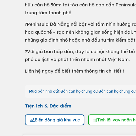
hữu căn hộ 50m² tại tòa căn hộ cao cấp Peninsula
trung tâm thành phố.
?Peninsula Đà Nẵng nổi bật với tầm nhìn hướng r
hoa quốc tế – tạo nên không gian sống hiện đại, t
những gia đình nhỏ hoặc nhà đầu tư tìm kiếm bất 
?Với giá bán hấp dẫn, đây là cơ hội không thể b
phố du lịch và phát triển nhanh nhất Việt Nam.
Liên hệ ngay để biết thêm thông tin chi tiết !
Mua bán nhà đất
Bán căn hộ chung cư
Bán căn hộ chung c
Tiện ích & Đặc điểm
Biến động giá khu vực
Tính lãi vay ngân 