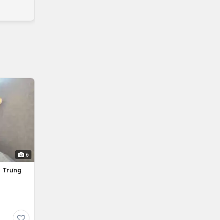
6
g Trưng