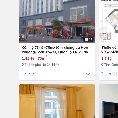
13
Căn hộ 75m2=7.5mx10m chung cư Hoa
Thiếu vố
Phượng/ Zen Tower, Quốc lộ 1A, quân
view biể
2
12,Tp. Hồ Chí Minh, Việt Nam
1.95 tỷ
·
75m
1.7 tỷ
Thành phố Hồ Chí Minh
Tỉnh Quả
hôm qua
2 ngày trư