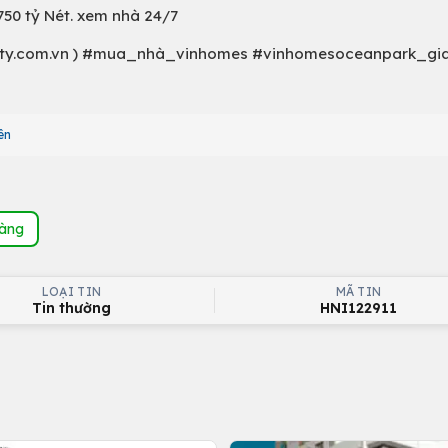
750 tỷ Nét. xem nhà 24/7
anCity.com.vn ) #mua_nhà_vinhomes #vinhomesoceanpark_g
ên
hàng
LOẠI TIN
MÃ TIN
Tin thường
HNI122911