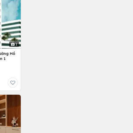
1
ường Hồ
n 1