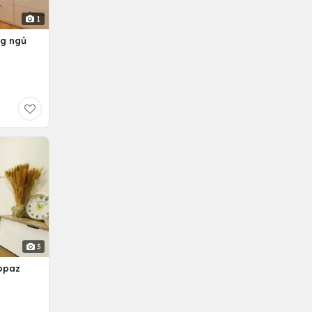
1
ng ngủ
3
opaz