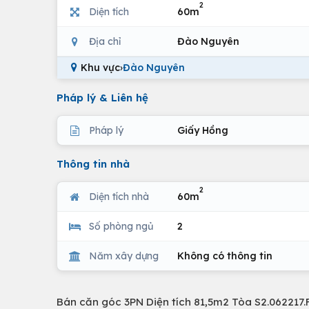
2
Diện tích
60m
Địa chỉ
Đào Nguyên
Khu vực
›
Đào Nguyên
Pháp lý & Liên hệ
Pháp lý
Giấy Hồng
Thông tin nhà
2
Diện tích nhà
60m
Số phòng ngủ
2
Năm xây dựng
Không có thông tin
Bán căn góc 3PN Diện tích 81,5m2 Tòa S2.062217.F