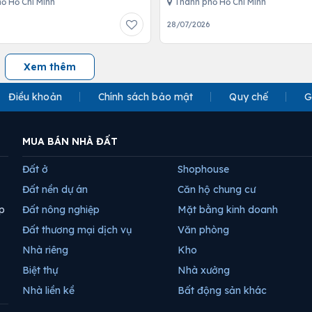
ố Hồ Chí Minh
Thành phố Hồ Chí Minh
28/07/2026
Xem thêm
Điều khoản
Chính sách bảo mật
Quy chế
G
MUA BÁN NHÀ ĐẤT
Đất ở
Shophouse
Đất nền dự án
Căn hộ chung cư
p
Đất nông nghiệp
Mặt bằng kinh doanh
Đất thương mại dịch vụ
Văn phòng
Nhà riêng
Kho
Biệt thự
Nhà xưởng
Nhà liền kề
Bất động sản khác