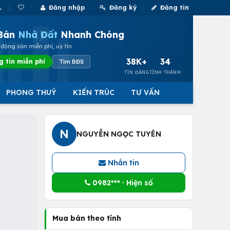
Đăng nhập
Đăng ký
Đăng tin
Bán
Nhà Đất
Nhanh Chóng
động sản miễn phí, uy tín
38K+
34
g tin miễn phí
Tìm BĐS
TIN ĐĂNG
TỈNH THÀNH
PHONG THUỶ
KIẾN TRÚC
TƯ VẤN
N
NGUYỄN NGỌC TUYÊN
Nhắn tin
0982*** · Hiện số
Mua bán theo tỉnh