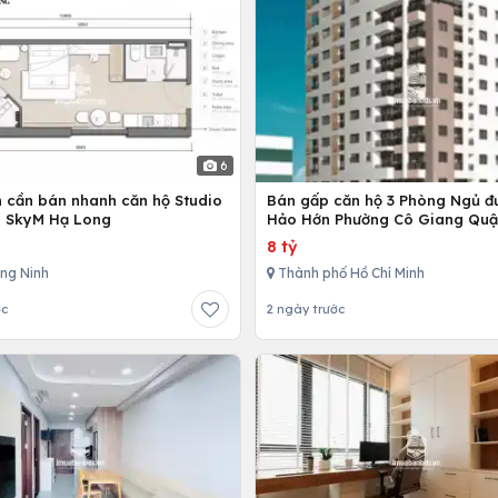
6
n cần bán nhanh căn hộ Studio
Bán gấp căn hộ 3 Phòng Ngủ đ
n SkyM Hạ Long
Hảo Hớn Phường Cô Giang Quậ
8 tỷ
ng Ninh
Thành phố Hồ Chí Minh
ớc
2 ngày trước