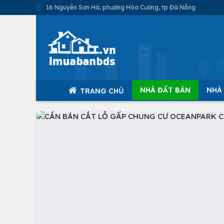
16 Nguyễn Sơn Hà, phường Hòa Cường, tp Đà Nẵng
NHÀ ĐẤT BÁN
NHÀ
TRANG CHỦ