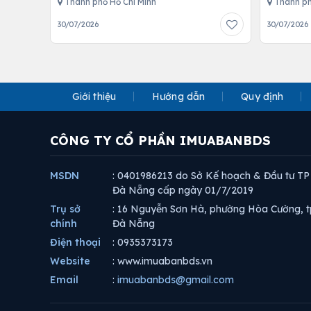
Thành phố Hồ Chí Minh
Thành ph
30/07/2026
30/07/2026
Giới thiệu
Hướng dẫn
Quy định
CÔNG TY CỔ PHẦN IMUABANBDS
MSDN
: 0401986213 do Sở Kế hoạch & Đầu tư TP
Đà Nẵng cấp ngày 01/7/2019
Trụ sở
: 16 Nguyễn Sơn Hà, phường Hòa Cường, t
chính
Đà Nẵng
Điện thoại
: 0935373173
Website
: www.imuabanbds.vn
Email
:
imuabanbds@gmail.com