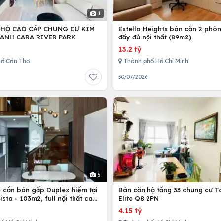
1
 HỘ CAO CẤP CHUNG CƯ KIM
Estella Heights bán căn 2 phò
ANH CARA RIVER PARK
đầy đủ nội thất (89m2)
13.2 tỷ
ố Cần Thơ
Thành phố Hồ Chí Minh
30/07/2026
5
ủ cần bán gấp Duplex hiếm tại
Bán căn hộ tầng 33 chung cư T
Vista - 103m2, full nội thất cao
Elite Q8 2PN
4.15 tỷ