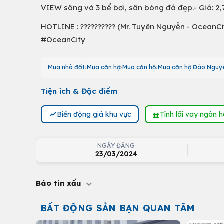
VIEW sông và 3 bể bơi, sân bóng đá đẹp.- Giá: 2,
HOTLINE : ?????????? (Mr. Tuyên Nguyễn - Oce
#OceanCity
Mua nhà đất
Mua căn hộ
Mua căn hộ
Mua căn hộ Đào Nguy
Tiện ích & Đặc điểm
Biến động giá khu vực
Tính lãi vay ngân 
NGÀY ĐĂNG
23/03/2024
Báo tin xấu
BẤT ĐỘNG SẢN BẠN QUAN TÂM