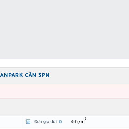
EANPARK CĂN 3PN
2
Đơn giá đất
6 tr/m