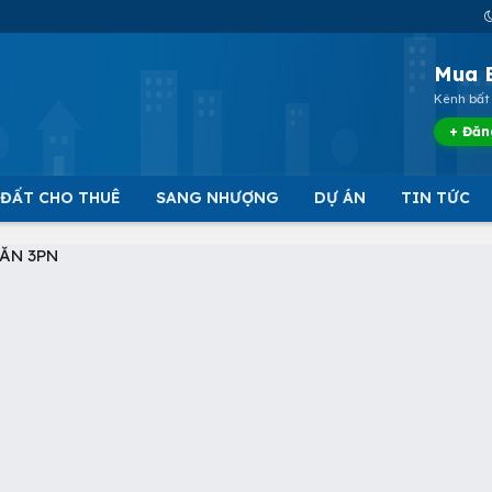
Mua 
Kênh bất 
+ Đăn
 ĐẤT CHO THUÊ
SANG NHƯỢNG
DỰ ÁN
TIN TỨC