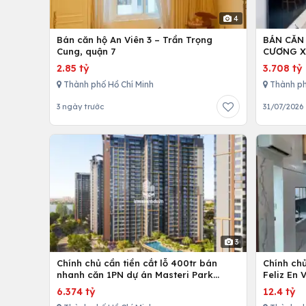
4
Bán căn hộ An Viên 3 – Trần Trọng
BÁN CĂN
Cung, quận 7
CƯƠNG X
2.85 tỷ
3.708 tỷ
Thành phố Hồ Chí Minh
Thành ph
3 ngày trước
31/07/2026
3
Chính chủ cần tiền cắt lỗ 400tr bán
Chính ch
nhanh căn 1PN dự án Masteri Park
Feliz En 
Place
cấp
6.374 tỷ
12.4 tỷ