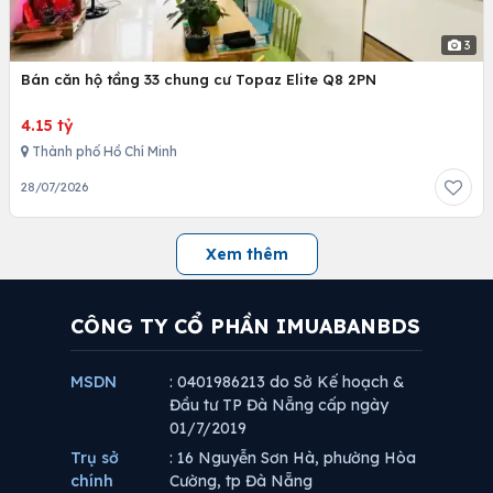
3
Bán căn hộ tầng 33 chung cư Topaz Elite Q8 2PN
4.15 tỷ
Thành phố Hồ Chí Minh
28/07/2026
Xem thêm
CÔNG TY CỔ PHẦN IMUABANBDS
MSDN
: 0401986213 do Sở Kế hoạch &
Đầu tư TP Đà Nẵng cấp ngày
01/7/2019
Trụ sở
: 16 Nguyễn Sơn Hà, phường Hòa
chính
Cường, tp Đà Nẵng