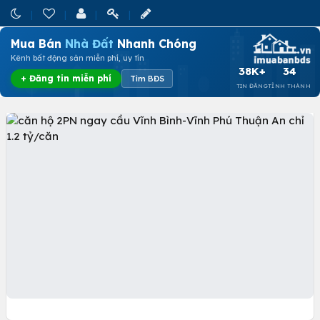
Mua Bán
Nhà Đất
Nhanh Chóng
Kênh bất động sản miễn phí, uy tín
38K+
34
+ Đăng tin miễn phí
Tìm BĐS
TIN ĐĂNG
TỈNH THÀNH