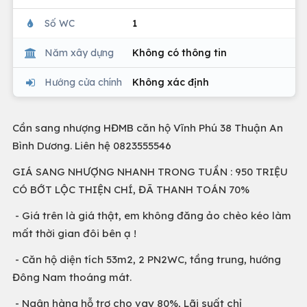
Số WC
1
Năm xây dựng
Không có thông tin
Hướng cửa chính
Không xác định
Cần sang nhượng HĐMB căn hộ Vĩnh Phú 38 Thuận An
Bình Dương. Liên hệ 0823555546
GIÁ SANG NHƯỢNG NHANH TRONG TUẦN : 950 TRIỆU
CÓ BỚT LỘC THIỆN CHÍ, ĐÃ THANH TOÁN 70%
- Giá trên là giá thật, em không đăng ảo chèo kéo làm
mất thời gian đôi bên ạ !
- Căn hộ diện tích 53m2, 2 PN2WC, tầng trung, hướng
Đông Nam thoáng mát.
- Ngân hàng hỗ trợ cho vay 80%, Lãi suất chỉ