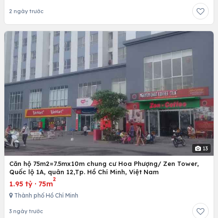
2 ngày trước
13
Căn hộ 75m2=7.5mx10m chung cư Hoa Phượng/ Zen Tower,
Quốc lộ 1A, quân 12,Tp. Hồ Chí Minh, Việt Nam
2
1.95 tỷ
·
75m
Thành phố Hồ Chí Minh
3 ngày trước