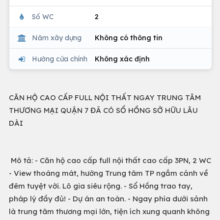
Số WC
2
Năm xây dựng
Không có thông tin
Hướng cửa chính
Không xác định
CĂN HỘ CAO CẤP FULL NỘI THẤT NGAY TRUNG TÂM
THƯƠNG MẠI QUẬN 7 ĐÃ CÓ SỔ HỒNG SỞ HỮU LÂU
DÀI
Mô tả: - Căn hộ cao cấp full nội thất cao cấp 3PN, 2 WC
- View thoáng mát, hướng Trung tâm TP ngắm cảnh về
đêm tuyệt vời. Lô gia siêu rộng. - Sổ Hồng trao tay,
pháp lý đầy đủ! - Dự án an toàn. - Ngay phía dưới sảnh
là trung tâm thương mại lớn, tiện ích xung quanh không