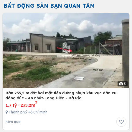
BẤT ĐỘNG SẢN BẠN QUAN TÂM
5
Bán 235,2 m đất hai mặt tiền đường nhựa khu vực dân cư
đông đúc - An nhứt-Long Điền - Bà Rịa
2
1.7 tỷ
·
235.2m
Thành phố Hồ Chí Minh
hôm qua