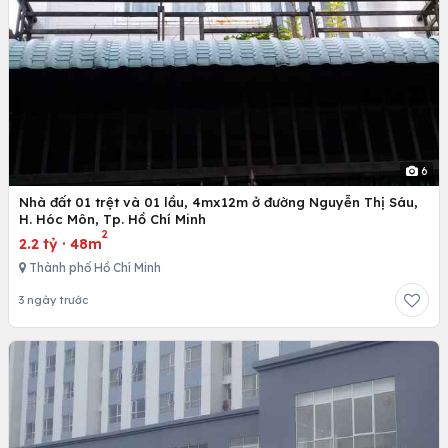
6
Nhà đất 01 trệt và 01 lầu, 4mx12m ở đường Nguyễn Thị Sáu,
H. Hóc Môn, Tp. Hồ Chí Minh
2
2.2 tỷ
·
48m
Thành phố Hồ Chí Minh
3 ngày trước