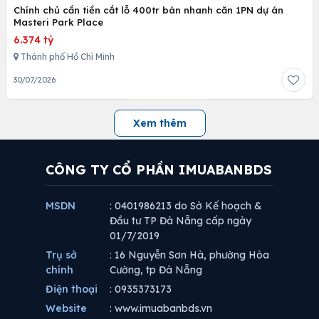
Chính chủ cần tiền cắt lỗ 400tr bán nhanh căn 1PN dự án
Masteri Park Place
6.374 tỷ
Thành phố Hồ Chí Minh
30/07/2026
Xem thêm
CÔNG TY CỔ PHẦN IMUABANBDS
MSDN
: 0401986213 do Sở Kế hoạch &
Đầu tư TP Đà Nẵng cấp ngày
01/7/2019
Trụ sở
: 16 Nguyễn Sơn Hà, phường Hòa
chính
Cường, tp Đà Nẵng
Điện thoại
: 0935373173
Website
: www.imuabanbds.vn