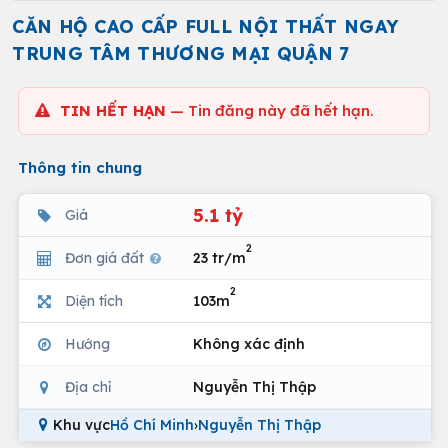
CĂN HỘ CAO CẤP FULL NỘI THẤT NGAY
TRUNG TÂM THƯƠNG MẠI QUẬN 7
TIN HẾT HẠN
— Tin đăng này đã hết hạn.
Thông tin chung
5.1 tỷ
Giá
2
Đơn giá đất
23 tr/m
2
Diện tích
103m
Hướng
Không xác định
Địa chỉ
Nguyễn Thị Thập
Khu vực
Hồ Chí Minh
›
Nguyễn Thị Thập