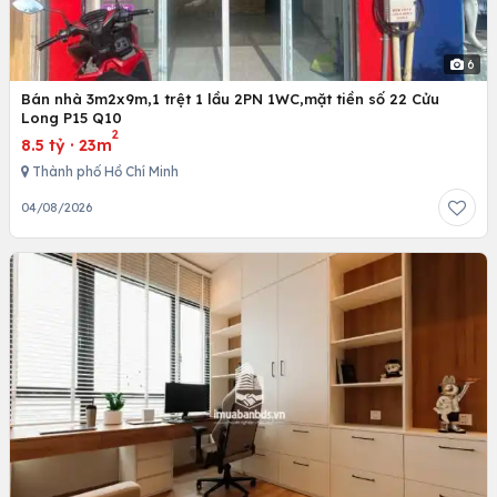
6
Bán nhà 3m2x9m,1 trệt 1 lầu 2PN 1WC,mặt tiền số 22 Cửu
Long P15 Q10
2
8.5 tỷ
·
23m
Thành phố Hồ Chí Minh
04/08/2026