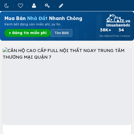
Mua Bán
Nhà Đất
Nhanh Chóng
Kênh bất động sản miễn phí, uy tín
38K+
34
+ Đăng tin miễn phí
Tìm BĐS
TIN ĐĂNG
TỈNH THÀNH