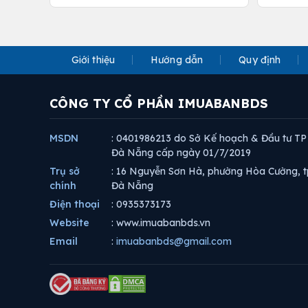
Giới thiệu
Hướng dẫn
Quy định
CÔNG TY CỔ PHẦN IMUABANBDS
MSDN
: 0401986213 do Sở Kế hoạch & Đầu tư TP
Đà Nẵng cấp ngày 01/7/2019
Trụ sở
: 16 Nguyễn Sơn Hà, phường Hòa Cường, t
chính
Đà Nẵng
Điện thoại
: 0935373173
Website
: www.imuabanbds.vn
Email
:
imuabanbds@gmail.com