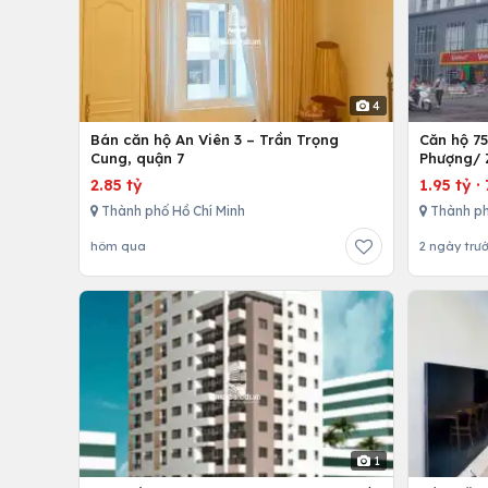
4
Bán căn hộ An Viên 3 – Trần Trọng
Căn hộ 7
Cung, quận 7
Phượng/ 
12,Tp. Hồ
2.85 tỷ
1.95 tỷ
·
Thành phố Hồ Chí Minh
Thành ph
hôm qua
2 ngày trư
1