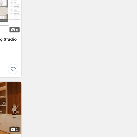
6
ộ Studio
1