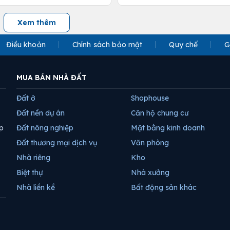
Xem thêm
Điều khoản
Chính sách bảo mật
Quy chế
G
MUA BÁN NHÀ ĐẤT
Đất ở
Shophouse
Đất nền dự án
Căn hộ chung cư
p
Đất nông nghiệp
Mặt bằng kinh doanh
Đất thương mại dịch vụ
Văn phòng
Nhà riêng
Kho
Biệt thự
Nhà xưởng
Nhà liền kề
Bất động sản khác