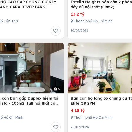
 HỘ CAO CẤP CHUNG CƯ KIM
Estella Heights bán căn 2 phò
ANH CARA RIVER PARK
đầy đủ nội thất (89m2)
13.2 tỷ
ố Cần Thơ
Thành phố Hồ Chí Minh
30/07/2026
5
ủ cần bán gấp Duplex hiếm tại
Bán căn hộ tầng 33 chung cư T
Vista - 103m2, full nội thất cao
Elite Q8 2PN
4.15 tỷ
ố Hồ Chí Minh
Thành phố Hồ Chí Minh
28/07/2026