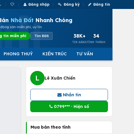
Đăng nhập
Đăng ký
Đăng tin
Bán
Nhà Đất
Nhanh Chóng
động sản miễn phí, uy tín
38K+
34
g tin miễn phí
Tìm BĐS
TIN ĐĂNG
TỈNH THÀNH
PHONG THUỶ
KIẾN TRÚC
TƯ VẤN
L
Lê Xuân Chiến
Nhắn tin
0799*** · Hiện số
Mua bán theo tỉnh