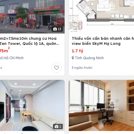
13
5m2=7.5mx10m chung cư Hoa
Thiếu vốn cần bán nhanh căn h
Zen Tower, Quốc lộ 1A, quân
view biển SkyM Hạ Long
2
 Chí Minh, Việt Nam
75m
1.7 tỷ
ố Hồ Chí Minh
Tỉnh Quảng Ninh
ớc
3 ngày trước
1