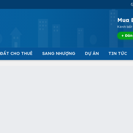
Mua 
Kênh bất 
+ Đăn
 ĐẤT CHO THUÊ
SANG NHƯỢNG
DỰ ÁN
TIN TỨC