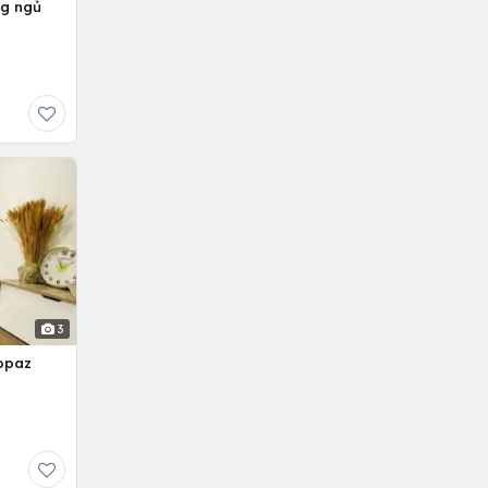
ng ngủ
3
opaz