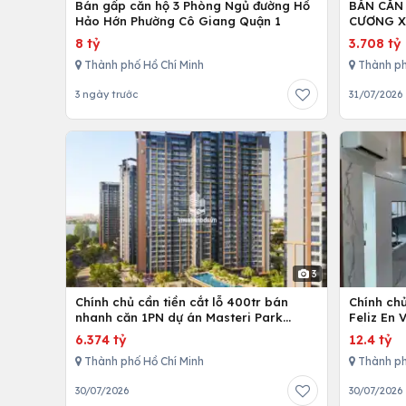
Bán gấp căn hộ 3 Phòng Ngủ đường Hồ
BÁN CĂN
Hảo Hớn Phường Cô Giang Quận 1
CƯƠNG X
8 tỷ
3.708 tỷ
Thành phố Hồ Chí Minh
Thành ph
3 ngày trước
31/07/2026
3
Chính chủ cần tiền cắt lỗ 400tr bán
Chính ch
nhanh căn 1PN dự án Masteri Park
Feliz En 
Place
cấp
6.374 tỷ
12.4 tỷ
Thành phố Hồ Chí Minh
Thành ph
30/07/2026
30/07/2026