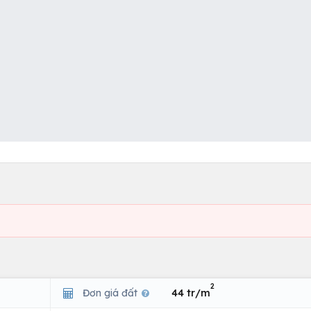
2
Đơn giá đất
44 tr/m