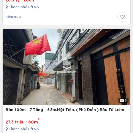
28.5 tỷ
·
106m
Thành phố Hà Nội
hôm qua
5
Bán 100m - 7 Tầng - 6.3m.Mặt Tiền. ( Phú Diễn ) Bắc Từ Liêm
2
27.3 triệu
·
80m
Thành phố Hà Nội