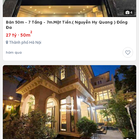
4
Bán 50m - 7 Tầng - 7m.Mặt Tiền.( Nguyễn Hy Quang ) Đống
Đa
2
27 tỷ
·
50m
Thành phố Hà Nội
hôm qua