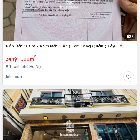
2
Bán Đất 100m - 9.5m.Mặt Tiền.( Lạc Long Quân ) Tây Hồ
2
24 tỷ
·
100m
Thành phố Hà Nội
hôm qua