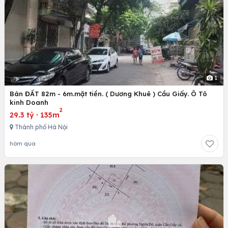
1
Bán ĐẤT 82m - 6m.mặt tiền. ( Dương Khuê ) Cầu Giấy. Ô Tô
kinh Doanh
2
29.3 tỷ
·
135m
Thành phố Hà Nội
hôm qua