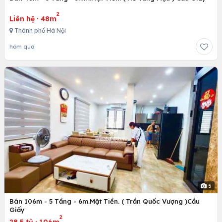
2
Liên hệ
·
48m
Thành phố Hà Nội
hôm qua
5
Bán 106m - 5 Tầng - 6m.Mặt Tiền. ( Trần Quốc Vượng )Cầu
Giấy
2