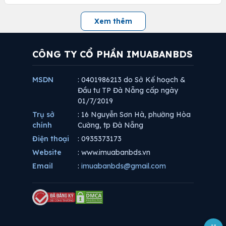
Xem thêm
CÔNG TY CỔ PHẦN IMUABANBDS
MSDN
: 0401986213 do Sở Kế hoạch &
Đầu tư TP Đà Nẵng cấp ngày
01/7/2019
Trụ sở
: 16 Nguyễn Sơn Hà, phường Hòa
chính
Cường, tp Đà Nẵng
Điện thoại
: 0935373173
Website
: www.imuabanbds.vn
Email
:
imuabanbds@gmail.com