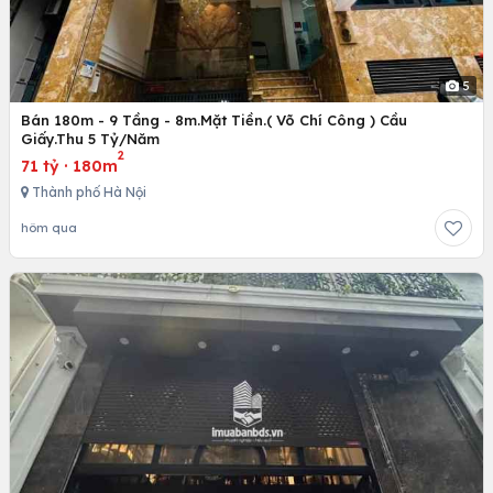
5
Bán 180m - 9 Tầng - 8m.Mặt Tiền.( Võ Chí Công ) Cầu
Giấy.Thu 5 Tỷ/Năm
2
71 tỷ
·
180m
Thành phố Hà Nội
hôm qua