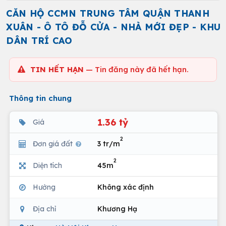
CĂN HỘ CCMN TRUNG TÂM QUẬN THANH
XUÂN - Ô TÔ ĐỖ CỬA - NHÀ MỚI ĐẸP - KHU
DÂN TRÍ CAO
TIN HẾT HẠN
— Tin đăng này đã hết hạn.
Thông tin chung
1.36 tỷ
Giá
2
Đơn giá đất
3 tr/m
2
Diện tích
45m
Hướng
Không xác định
Địa chỉ
Khương Hạ