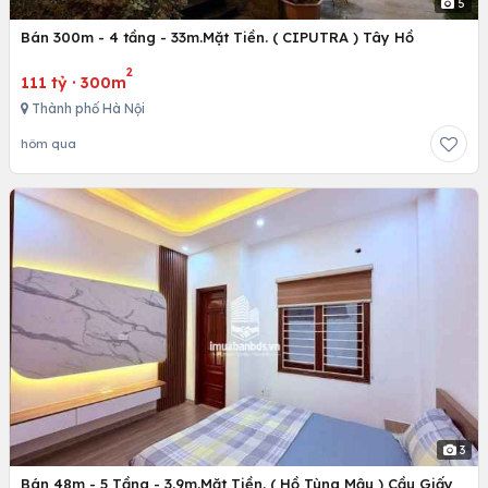
5
Bán 300m - 4 tầng - 33m.Mặt Tiền. ( CIPUTRA ) Tây Hồ
2
111 tỷ
·
300m
Thành phố Hà Nội
hôm qua
3
Bán 48m - 5 Tầng - 3.9m.Mặt Tiền. ( Hồ Tùng Mậu ) Cầu Giấy