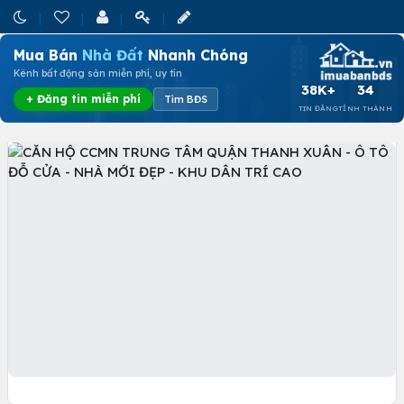
Mua Bán
Nhà Đất
Nhanh Chóng
Kênh bất động sản miễn phí, uy tín
38K+
34
+ Đăng tin miễn phí
Tìm BĐS
TIN ĐĂNG
TỈNH THÀNH