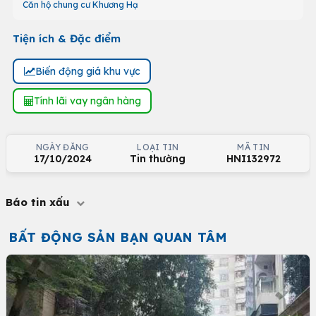
Căn hộ chung cư Khương Hạ
Tiện ích & Đặc điểm
Biến động giá khu vực
Tính lãi vay ngân hàng
NGÀY ĐĂNG
LOẠI TIN
MÃ TIN
17/10/2024
Tin thường
HNI132972
Báo tin xấu
BẤT ĐỘNG SẢN BẠN QUAN TÂM