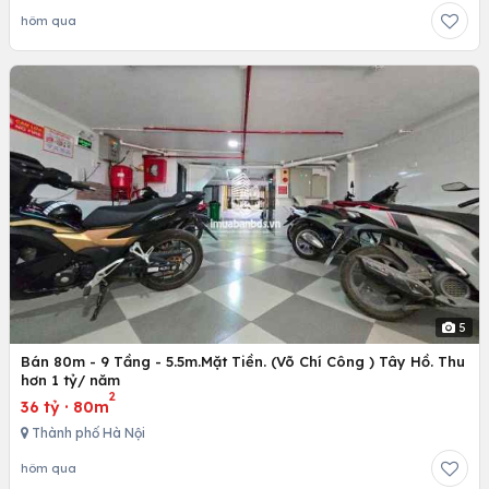
hôm qua
5
Bán 80m - 9 Tầng - 5.5m.Mặt Tiền. (Võ Chí Công ) Tây Hồ. Thu
hơn 1 tỷ/ năm
2
36 tỷ
·
80m
Thành phố Hà Nội
hôm qua