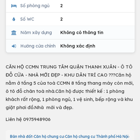
Số phòng ngủ
2
Số WC
2
Năm xây dựng
Không có thông tin
Hướng cửa chính
Không xác định
CĂN HỘ CCMN TRUNG TÂM QUẬN THANH XUÂN - Ô TÔ
ĐỖ CỬA - NHÀ MỚI ĐẸP - KHU DÂN TRÍ CAO ???Căn hộ
nằm ở tầng 5 của toà CCMN 8 tầng thang máy còn mới,
ô tô đỗ chân toà nhà.Căn hộ được thiết kế : 1 phòng
khách rất rộng, 1 phòng ngủ, 1 vệ sinh, bếp rộng và khu
giặt phơi đồ.Nhà mới và đẹp.
Liên hệ 0975948906
Bán nhà đất
Căn hộ chung cư
Căn hộ chung cư Thành phố Hà Nội