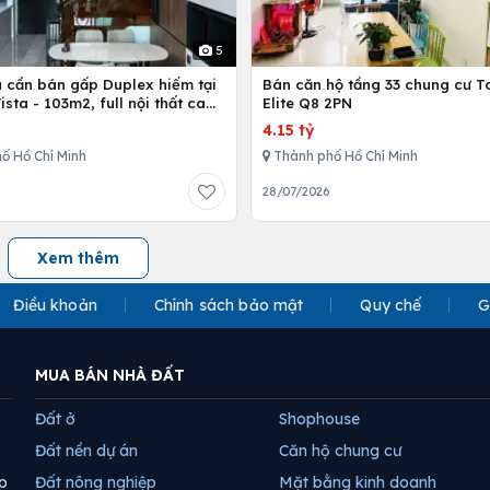
5
ủ cần bán gấp Duplex hiếm tại
Bán căn hộ tầng 33 chung cư T
Vista - 103m2, full nội thất cao
Elite Q8 2PN
4.15 tỷ
ố Hồ Chí Minh
Thành phố Hồ Chí Minh
28/07/2026
Xem thêm
Điều khoản
Chính sách bảo mật
Quy chế
G
MUA BÁN NHÀ ĐẤT
Đất ở
Shophouse
Đất nền dự án
Căn hộ chung cư
p
Đất nông nghiệp
Mặt bằng kinh doanh