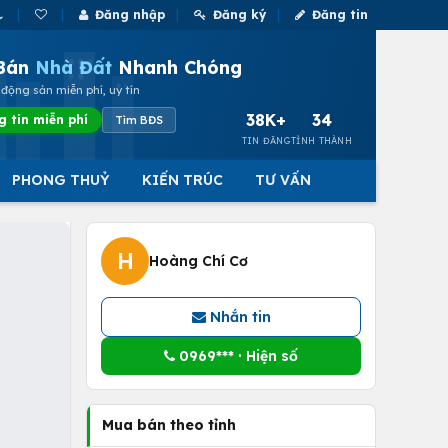
Đăng nhập
Đăng ký
Đăng tin
Bán
Nhà Đất
Nhanh Chóng
động sản miễn phí, uy tín
38K+
34
g tin miễn phí
Tìm BĐS
TIN ĐĂNG
TỈNH THÀNH
PHONG THUỶ
KIẾN TRÚC
TƯ VẤN
H
Hoàng Chí Cơ
Nhắn tin
0969*** · Hiện số
Mua bán theo tỉnh