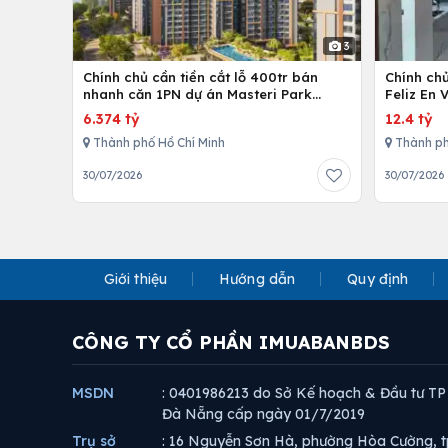
3
Chính chủ cần tiền cắt lỗ 400tr bán
Chính ch
nhanh căn 1PN dự án Masteri Park
Feliz En 
Place
cấp
6.374 tỷ
12.4 tỷ
Thành phố Hồ Chí Minh
Thành ph
30/07/2026
30/07/2026
Giới thiệu
Hướng dẫn
Quy định
CÔNG TY CỔ PHẦN IMUABANBDS
MSDN
: 0401986213 do Sở Kế hoạch & Đầu tư TP
Đà Nẵng cấp ngày 01/7/2019
Trụ sở
: 16 Nguyễn Sơn Hà, phường Hòa Cường, t