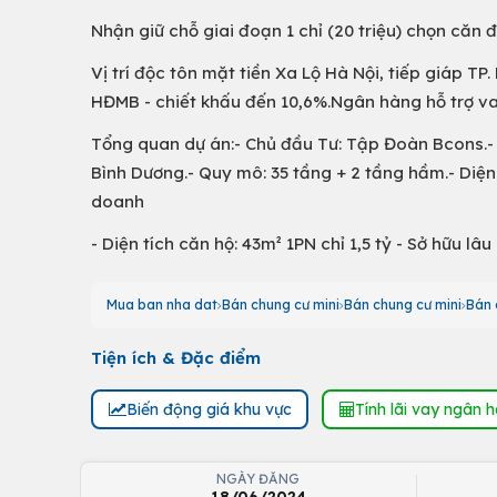
Nhận giữ chỗ giai đoạn 1 chỉ (20 triệu) chọn căn
Vị trí độc tôn mặt tiền Xa Lộ Hà Nội, tiếp giáp T
HĐMB - chiết khấu đến 10,6%.Ngân hàng hỗ trợ va
Tổng quan dự án:- Chủ đầu Tư: Tập Đoàn Bcons.- V
Bình Dương.- Quy mô: 35 tầng + 2 tầng hầm.- Diện 
doanh
- Diện tích căn hộ: 43m² 1PN chỉ 1,5 tỷ - Sở hữu lâu 
Mua ban nha dat
Bán chung cư mini
Bán chung cư mini
Bán 
Tiện ích & Đặc điểm
Biến động giá khu vực
Tính lãi vay ngân 
NGÀY ĐĂNG