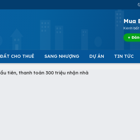
Mua 
Kênh bất 
+ Đăn
 ĐẤT CHO THUÊ
SANG NHƯỢNG
DỰ ÁN
TIN TỨC