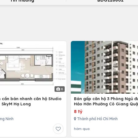
Tin thường
BDG128802
6
n cần bán nhanh căn hộ Studio
Bán gấp căn hộ 3 Phòng Ngủ đ
n SkyM Hạ Long
Hảo Hớn Phường Cô Giang Quậ
8 tỷ
ng Ninh
Thành phố Hồ Chí Minh
hôm qua