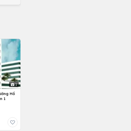
1
ường Hồ
n 1