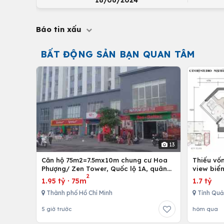
18/06/2024
Báo tin xấu
BẤT ĐỘNG SẢN BẠN QUAN TÂM
13
Căn hộ 75m2=7.5mx10m chung cư Hoa
Thiếu vố
Phượng/ Zen Tower, Quốc lộ 1A, quân
view biể
2
12,Tp. Hồ Chí Minh, Việt Nam
1.95 tỷ
·
75m
1.7 tỷ
Thành phố Hồ Chí Minh
Tỉnh Quả
5 giờ trước
hôm qua