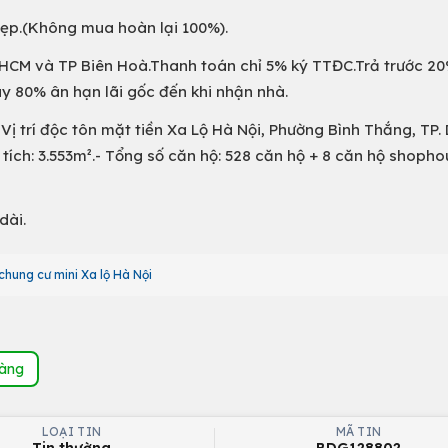
 đẹp.(Không mua hoàn lại 100%).
P. HCM và TP Biên Hoà.Thanh toán chỉ 5% ký TTĐC.Trả trước 20
y 80% ân hạn lãi gốc đến khi nhận nhà.
ị trí độc tôn mặt tiền Xa Lộ Hà Nội, Phường Bình Thắng, TP. 
tích: 3.553m².- Tổng số căn hộ: 528 căn hộ + 8 căn hộ shopho
dài.
chung cư mini Xa lộ Hà Nội
hàng
LOẠI TIN
MÃ TIN