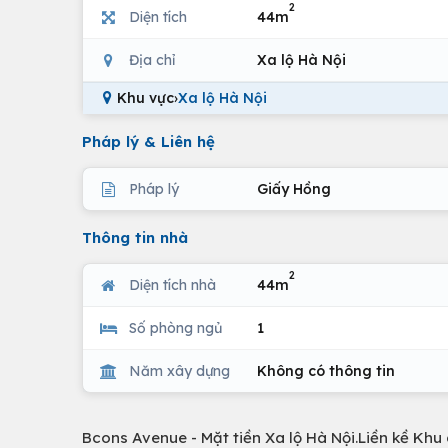
2
Diện tích
44m
Địa chỉ
Xa lộ Hà Nội
Khu vực
›
Xa lộ Hà Nội
Pháp lý & Liên hệ
Pháp lý
Giấy Hồng
Thông tin nhà
2
Diện tích nhà
44m
Số phòng ngủ
1
Năm xây dựng
Không có thông tin
Bcons Avenue - Mặt tiền Xa lộ Hà Nội.Liền kề Khu 