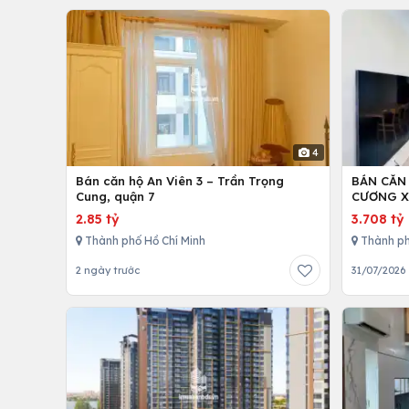
4
Bán căn hộ An Viên 3 – Trần Trọng
BÁN CĂN
Cung, quận 7
CƯƠNG X
2.85 tỷ
3.708 tỷ
Thành phố Hồ Chí Minh
Thành ph
2 ngày trước
31/07/2026