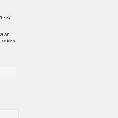
% - ký
Dĩ An,
use kinh