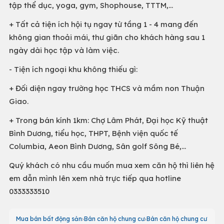
tập thể dục, yoga, gym, Shophouse, TTTM,...
+ Tất cả tiện ích hội tụ ngay từ tầng 1 - 4 mang đến
không gian thoải mái, thư giãn cho khách hàng sau 1
ngày dài học tập và làm việc.
- Tiện ích ngoại khu không thiếu gì:
+ Đối diện ngay trường học THCS và mầm non Thuận
Giao.
+ Trong bán kính 1km: Chợ Lâm Phát, Đại học Kỹ thuật
Bình Dương, tiểu học, THPT, Bệnh viện quốc tế
Columbia, Aeon Bình Dương, Sân golf Sông Bé,...
Quý khách có nhu cầu muốn mua xem căn hộ thì liên hệ
em dẫn mình lên xem nhà trực tiếp qua hotline
0333333510
Mua bán bất động sản
Bán căn hộ chung cư
Bán căn hộ chung cư