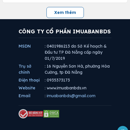
Xem thêm
CÔNG TY CỔ PHẦN IMUABANBDS
MSDN
: 0401986213 do Sở Kế hoạch &
Đầu tư TP Đà Nẵng cấp ngày
01/7/2019
Trụ sở
: 16 Nguyễn Sơn Hà, phường Hòa
chính
Cường, tp Đà Nẵng
Điện thoại
: 0935373173
Website
: www.imuabanbds.vn
Email
:
imuabanbds@gmail.com