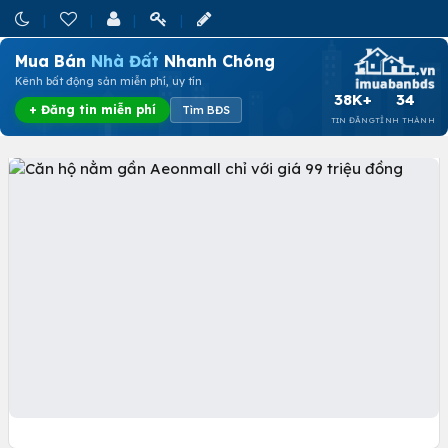
Mua Bán
Nhà Đất
Nhanh Chóng
Kênh bất động sản miễn phí, uy tín
38K+
34
+ Đăng tin miễn phí
Tìm BĐS
TIN ĐĂNG
TỈNH THÀNH