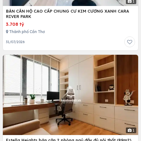
1
BÁN CĂN HỘ CAO CẤP CHUNG CƯ KIM CƯƠNG XANH CARA
RIVER PARK
3.708 tỷ
Thành phố Cần Thơ
31/07/2026
1
Estella Heights bán căn 2 phòng ngủ đầy đủ nội thất (89m2)