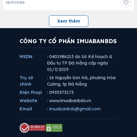
28/07/2026
Xem thêm
CÔNG TY CỔ PHẦN IMUABANBDS
MSDN
: 0401986213 do Sở Kế hoạch &
Đầu tư TP Đà Nẵng cấp ngày
01/7/2019
Trụ sở
: 16 Nguyễn Sơn Hà, phường Hòa
chính
Cường, tp Đà Nẵng
Điện thoại
: 0935373173
Website
: www.imuabanbds.vn
Email
:
imuabanbds@gmail.com