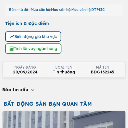
Bán nhà đất
Mua căn hộ
Mua căn hộ
Mua căn hộ DT743C
Tiện ích & Đặc điểm
Biến động giá khu vực
Tính lãi vay ngân hàng
NGÀY ĐĂNG
LOẠI TIN
MÃ TIN
20/09/2024
Tin thường
BDG132245
Báo tin xấu
BẤT ĐỘNG SẢN BẠN QUAN TÂM