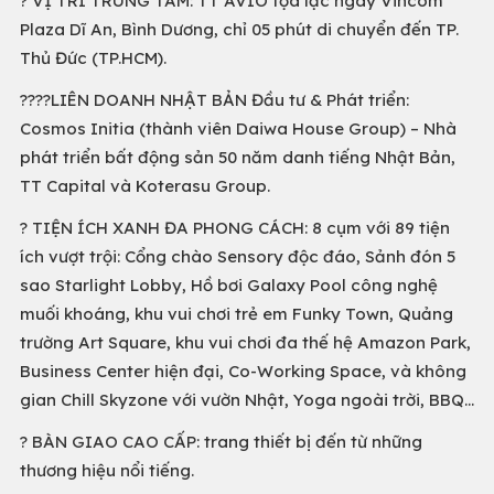
?️ VỊ TRÍ TRUNG TÂM: TT AVIO tọa lạc ngay Vincom
Plaza Dĩ An, Bình Dương, chỉ 05 phút di chuyển đến TP.
Thủ Đức (TP.HCM).
?‍?‍?‍?LIÊN DOANH NHẬT BẢN Đầu tư & Phát triển:
Cosmos Initia (thành viên Daiwa House Group) – Nhà
phát triển bất động sản 50 năm danh tiếng Nhật Bản,
TT Capital và Koterasu Group.
? TIỆN ÍCH XANH ĐA PHONG CÁCH: 8 cụm với 89 tiện
ích vượt trội: Cổng chào Sensory độc đáo, Sảnh đón 5
sao Starlight Lobby, Hồ bơi Galaxy Pool công nghệ
muối khoáng, khu vui chơi trẻ em Funky Town, Quảng
trường Art Square, khu vui chơi đa thế hệ Amazon Park,
Business Center hiện đại, Co-Working Space, và không
gian Chill Skyzone với vườn Nhật, Yoga ngoài trời, BBQ…
? BÀN GIAO CAO CẤP: trang thiết bị đến từ những
thương hiệu nổi tiếng.