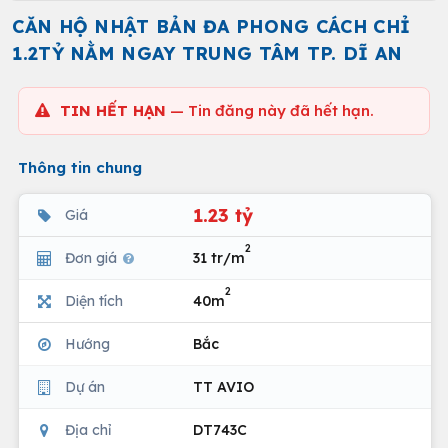
CĂN HỘ NHẬT BẢN ĐA PHONG CÁCH CHỈ
1.2TỶ NẰM NGAY TRUNG TÂM TP. DĨ AN
TIN HẾT HẠN
— Tin đăng này đã hết hạn.
Thông tin chung
1.23 tỷ
Giá
2
Đơn giá
31 tr/m
2
Diện tích
40m
Hướng
Bắc
Dự án
TT AVIO
Địa chỉ
DT743C