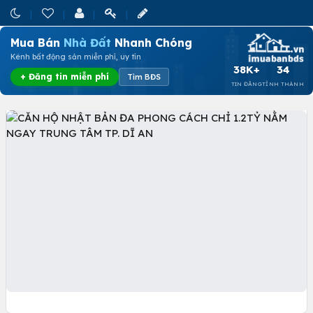
Mua Bán
Nhà Đất
Nhanh Chóng
Kênh bất động sản miễn phí, uy tín
38K+
34
+ Đăng tin miễn phí
Tìm BĐS
TIN ĐĂNG
TỈNH THÀNH