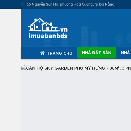
16 Nguyễn Sơn Hà, phường Hòa Cường, tp Đà Nẵng
NHÀ ĐẤT BÁN
NHÀ
TRANG CHỦ