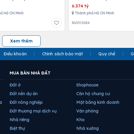
Place
6.374 tỷ
ố Hồ Chí Minh
Thành phố Hồ Chí Minh
30/07/2026
Xem thêm
Điều khoản
Chính sách bảo mật
Quy chế
G
MUA BÁN NHÀ ĐẤT
Đất ở
Shophouse
Đất nền dự án
Căn hộ chung cư
p
Đất nông nghiệp
Mặt bằng kinh doanh
Đất thương mại dịch vụ
Văn phòng
Nhà riêng
Kho
Biệt thự
Nhà xưởng