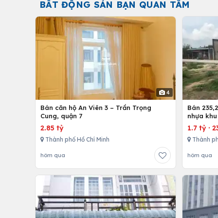
BẤT ĐỘNG SẢN BẠN QUAN TÂM
4
Bán căn hộ An Viên 3 – Trần Trọng
Bán 235,2
Cung, quận 7
nhựa khu
nhứt-Lon
2.85 tỷ
1.7 tỷ
·
2
Thành phố Hồ Chí Minh
Thành ph
hôm qua
hôm qua