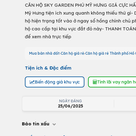
CĂN HỘ SKY GARDEN PHÚ MỸ HƯNG GIÁ CỰC HẤP DẪ
Mỹ Hưng tiện ích xung quanh không thiếu thứ gì- 
hộ hiện trạng tốt vào ở ngay sổ hồng chính chủ 
hộ cao cấp tại khu vực đắt đỏ này- THANH TOÁN 
để xem nhà trực tiếp
Mua bán nhà đất
Căn hộ giá rẻ
Căn hộ giá rẻ Thành phố Hồ 
Tiện ích & Đặc điểm
Biến động giá khu vực
Tính lãi vay ngân 
NGÀY ĐĂNG
25/06/2025
Báo tin xấu