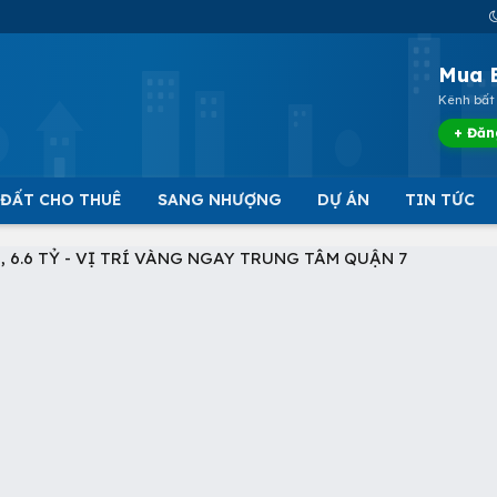
Mua 
Kênh bất 
+ Đăn
 ĐẤT CHO THUÊ
SANG NHƯỢNG
DỰ ÁN
TIN TỨC