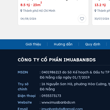
2
8.5 tỷ
·
23m
13.2 tỷ
Thành phố Hồ Chí Minh
Thành ph
04/08/2026
30/07/2026
Giới thiệu
Hướng dẫn
Quy định
CÔNG TY CỔ PHẦN IMUABANBDS
MSDN
: 0401986213 do Sở Kế hoạch & Đầu tư TP
Đà Nẵng cấp ngày 01/7/2019
Trụ sở
: 16 Nguyễn Sơn Hà, phường Hòa Cường, t
chính
Đà Nẵng
Điện thoại
: 0935373173
Website
: www.imuabanbds.vn
Email
:
imuabanbds@gmail.com