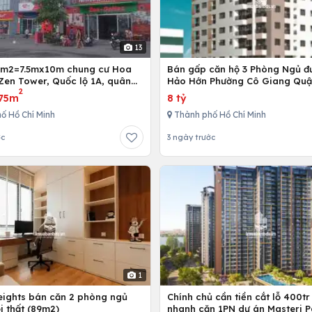
13
5m2=7.5mx10m chung cư Hoa
Bán gấp căn hộ 3 Phòng Ngủ đ
Zen Tower, Quốc lộ 1A, quân
Hảo Hớn Phường Cô Giang Quậ
2
 Chí Minh, Việt Nam
75m
8 tỷ
ố Hồ Chí Minh
Thành phố Hồ Chí Minh
ớc
3 ngày trước
1
Heights bán căn 2 phòng ngủ
Chính chủ cần tiền cắt lỗ 400tr
i thất (89m2)
nhanh căn 1PN dự án Masteri P