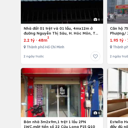
6
Nhà đất 01 trệt và 01 lầu, 4mx12m ở
Căn hộ 7
đường Nguyễn Thị Sáu, H. Hóc Môn, Tp.
Phượng/ 
2
Hồ Chí Minh
12,Tp. Hồ
2.2 tỷ
·
48m
1.95 tỷ
·
Thành phố Hồ Chí Minh
Thành ph
2 ngày trước
2 ngày trư
6
Bán nhà 3m2x9m,1 trệt 1 lầu 2PN
Estella 
1WC,mặt tiền số 22 Cửu Long P15 Q10
đầy đủ nộ