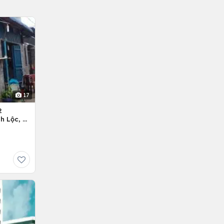
17
2
h Lộc, H.