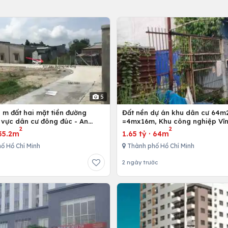
5
 m đất hai mặt tiền đường
Đất nền dự án khu dân cư 64m
 vực dân cư đông đúc - An
=4mx16m, Khu công nghiệp Vĩn
2
2
g Điền - Bà Rịa
Bình Chánh, Tp. Hồ Chí Minh
35.2m
1.65 tỷ
·
64m
ố Hồ Chí Minh
Thành phố Hồ Chí Minh
2 ngày trước