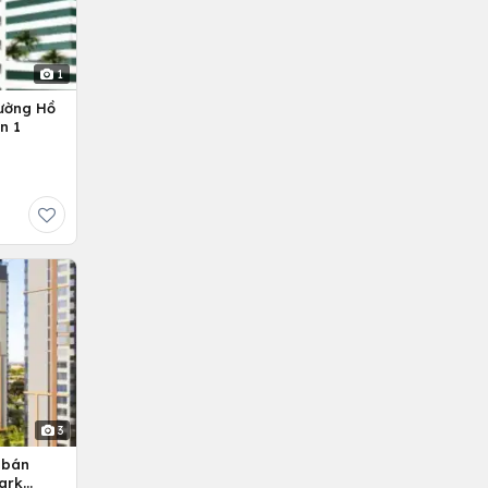
1
ường Hồ
n 1
3
 bán
ark