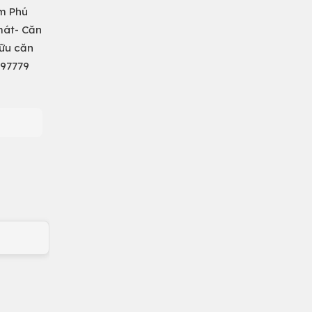
m Phú
 mát- Căn
hữu căn
697779