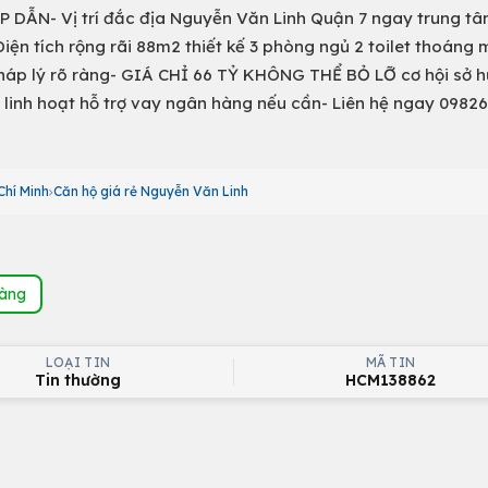
N- Vị trí đắc địa Nguyễn Văn Linh Quận 7 ngay trung tâ
Diện tích rộng rãi 88m2 thiết kế 3 phòng ngủ 2 toilet thoáng
pháp lý rõ ràng- GIÁ CHỈ 66 TỶ KHÔNG THỂ BỎ LỠ cơ hội sở 
linh hoạt hỗ trợ vay ngân hàng nếu cần- Liên hệ ngay 0982
Chí Minh
Căn hộ giá rẻ Nguyễn Văn Linh
hàng
LOẠI TIN
MÃ TIN
Tin thường
HCM138862