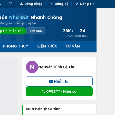
Đăng nhập
Đăng ký
Đăng tin
Bán
Nhà Đất
Nhanh Chóng
động sản miễn phí, uy tín
38K+
34
g tin miễn phí
Tìm BĐS
TIN ĐĂNG
TỈNH THÀNH
PHONG THUỶ
KIẾN TRÚC
TƯ VẤN
N
Nguyễn Đình Lệ Thu
Nhắn tin
0982*** · Hiện số
Mua bán theo tỉnh