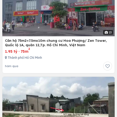
13
Căn hộ 75m2=7.5mx10m chung cư Hoa Phượng/ Zen Tower,
Quốc lộ 1A, quân 12,Tp. Hồ Chí Minh, Việt Nam
2
1.95 tỷ
·
75m
Thành phố Hồ Chí Minh
hôm qua