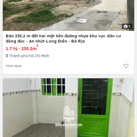
5
Bán 235,2 m đất hai mặt tiền đường nhựa khu vực dân cư
đông đúc - An nhứt-Long Điền - Bà Rịa
2
1.7 tỷ
·
235.2m
Thành phố Hồ Chí Minh
hôm qua