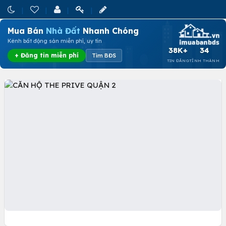
Mua Bán
Nhà Đất
Nhanh Chóng
Kênh bất động sản miễn phí, uy tín
38K+
34
+ Đăng tin miễn phí
Tìm BĐS
TIN ĐĂNG
TỈNH THÀNH