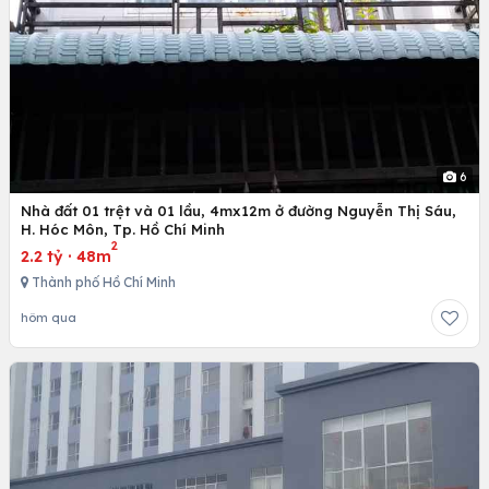
6
Nhà đất 01 trệt và 01 lầu, 4mx12m ở đường Nguyễn Thị Sáu,
H. Hóc Môn, Tp. Hồ Chí Minh
2
2.2 tỷ
·
48m
Thành phố Hồ Chí Minh
hôm qua