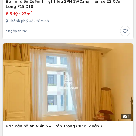
Bán nhà 3m2x9m,1 trệt 1 lầu 2PN 1WC,mặt tiền số 22 Cửu
Long P15 Q10
2
8.5 tỷ
·
23m
Thành phố Hồ Chí Minh
3 ngày trước
4
Bán căn hộ An Viên 3 – Trần Trọng Cung, quận 7