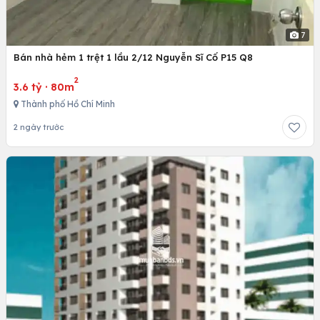
7
Bán nhà hẻm 1 trệt 1 lầu 2/12 Nguyễn Sĩ Cố P15 Q8
2
3.6 tỷ
·
80m
Thành phố Hồ Chí Minh
2 ngày trước