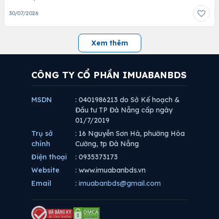
30/07/2026
Xem thêm
CÔNG TY CỔ PHẦN IMUABANBDS
MSDN
: 0401986213 do Sở Kế hoạch &
Đầu tư TP Đà Nẵng cấp ngày
01/7/2019
Trụ sở
: 16 Nguyễn Sơn Hà, phường Hòa
chính
Cường, tp Đà Nẵng
Điện thoại
: 0935373173
Website
: www.imuabanbds.vn
Email
:
imuabanbds@gmail.com