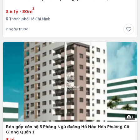
2
3.6 tỷ
·
80m
Thành phố Hồ Chí Minh
2 ngày trước
1
Bán gấp căn hộ 3 Phòng Ngủ đường Hồ Hảo Hớn Phường Cô
Giang Quận 1
8 tỷ