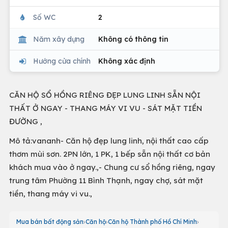
Số WC
2
Năm xây dựng
Không có thông tin
Hướng cửa chính
Không xác định
CĂN HỘ SỔ HỒNG RIÊNG ĐẸP LUNG LINH SẴN NỘI
THẤT Ở NGAY - THANG MÁY VI VU - SÁT MẶT TIỀN
ĐƯỜNG ,
Mô tả:vananh- Căn hộ đẹp lung linh, nội thất cao cấp
thơm mùi sơn. 2PN lớn, 1 PK, 1 bếp sẵn nội thất cơ bản
khách mua vào ở ngay.,- Chung cư sổ hồng riêng, ngay
trung tâm Phường 11 Bình Thạnh, ngay chợ, sát mặt
tiền, thang máy vi vu.,
Mua bán bất động sản
Căn hộ
Căn hộ Thành phố Hồ Chí Minh