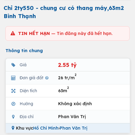
Chỉ 2ty550 - chung cư có thang máy,63m2
Bình Thạnh
TIN HẾT HẠN
— Tin đăng này đã hết hạn.
Thông tin chung
2.55 tỷ
Giá
2
Đơn giá đất
26 tr/m
2
Diện tích
63m
Hướng
Không xác định
Địa chỉ
Phan Văn Trị
Khu vực
Hồ Chí Minh
›
Phan Văn Trị