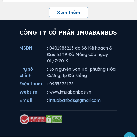
Xem thêm
CÔNG TY CỔ PHẦN IMUABANBDS
MSDN
: 0401986213 do Sở Kế hoạch &
Đầu tư TP Đà Nẵng cấp ngày
01/7/2019
Trụ sở
: 16 Nguyễn Sơn Hà, phường Hòa
chính
Cường, tp Đà Nẵng
Điện thoại
: 0935373173
Website
: www.imuabanbds.vn
Email
:
imuabanbds@gmail.com