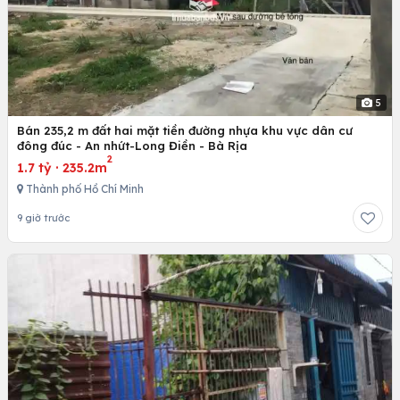
5
Bán 235,2 m đất hai mặt tiền đường nhựa khu vực dân cư
đông đúc - An nhứt-Long Điền - Bà Rịa
2
1.7 tỷ
·
235.2m
Thành phố Hồ Chí Minh
9 giờ trước