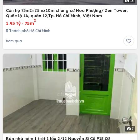
13
Căn hộ 75m2=7.5mx10m chung cư Hoa Phượng/ Zen Tower,
Quốc lộ 1A, quân 12,Tp. Hồ Chí Minh, Việt Nam
2
1.95 tỷ
·
75m
Thành phố Hồ Chí Minh
hôm qua
7
Bán nhà hẻm 1 trệt 1 lầu 2/12 Nguyễn Sĩ Cố P15 Q8