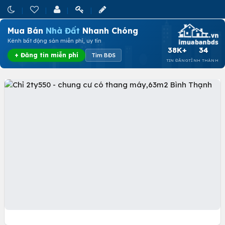
Mua Bán
Nhà Đất
Nhanh Chóng
Kênh bất động sản miễn phí, uy tín
38K+
34
+ Đăng tin miễn phí
Tìm BĐS
TIN ĐĂNG
TỈNH THÀNH