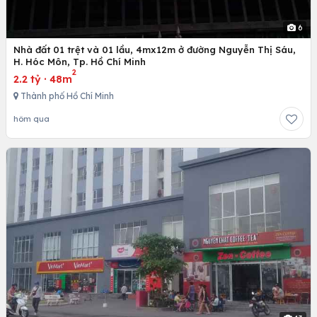
6
Nhà đất 01 trệt và 01 lầu, 4mx12m ở đường Nguyễn Thị Sáu,
H. Hóc Môn, Tp. Hồ Chí Minh
2
2.2 tỷ
·
48m
Thành phố Hồ Chí Minh
hôm qua