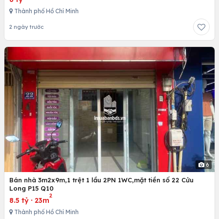
Thành phố Hồ Chí Minh
2 ngày trước
6
Bán nhà 3m2x9m,1 trệt 1 lầu 2PN 1WC,mặt tiền số 22 Cửu
Long P15 Q10
2
8.5 tỷ
·
23m
Thành phố Hồ Chí Minh