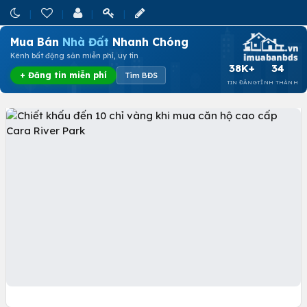
Mua Bán
Nhà Đất
Nhanh Chóng
Kênh bất động sản miễn phí, uy tín
38K+
34
+ Đăng tin miễn phí
Tìm BĐS
TIN ĐĂNG
TỈNH THÀNH