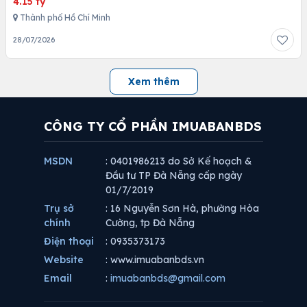
4.15 tỷ
Thành phố Hồ Chí Minh
28/07/2026
Xem thêm
CÔNG TY CỔ PHẦN IMUABANBDS
MSDN
: 0401986213 do Sở Kế hoạch &
Đầu tư TP Đà Nẵng cấp ngày
01/7/2019
Trụ sở
: 16 Nguyễn Sơn Hà, phường Hòa
chính
Cường, tp Đà Nẵng
Điện thoại
: 0935373173
Website
: www.imuabanbds.vn
Email
:
imuabanbds@gmail.com