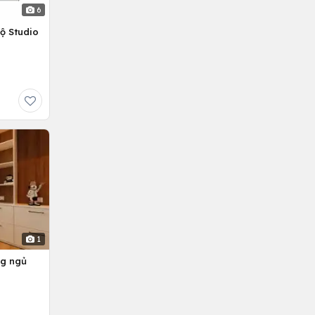
6
ộ Studio
1
ng ngủ