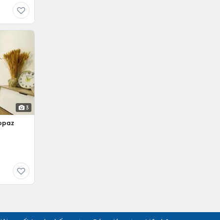
3
opaz