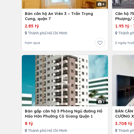
4
Bán căn hộ An Viên 3 – Trần Trọng
Căn hộ 7
Cung, quận 7
Phượng/ 
12,Tp. Hồ
2.85 tỷ
1.95 tỷ
·
Thành phố Hồ Chí Minh
Thành ph
hôm qua
2 ngày trư
1
Bán gấp căn hộ 3 Phòng Ngủ đường Hồ
BÁN CĂN
Hảo Hớn Phường Cô Giang Quận 1
CƯƠNG X
8 tỷ
3.708 tỷ
Thành phố Hồ Chí Minh
Thành ph