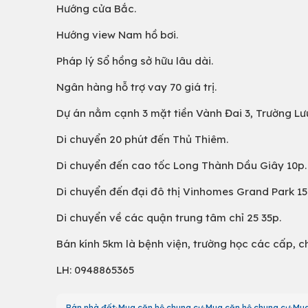
Hướng cửa Bắc.
Hướng view Nam hồ bơi.
Pháp lý Sổ hồng sở hữu lâu dài.
Ngân hàng hỗ trợ vay 70 giá trị.
Dự án nằm cạnh 3 mặt tiền Vành Đai 3, Trường Lư
Di chuyển 20 phút đến Thủ Thiêm.
Di chuyển đến cao tốc Long Thành Dầu Giây 10p.
Di chuyển đến đại đô thị Vinhomes Grand Park 15
Di chuyển về các quận trung tâm chỉ 25 35p.
Bán kính 5km là bệnh viện, trường học các cấp, chợ
LH: 0948865365
Bán nhà đất
Mua căn hộ chung cư
Mua căn hộ chung cư
Mua