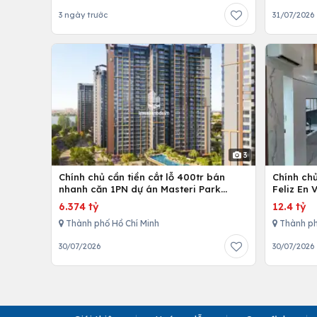
3 ngày trước
31/07/2026
3
Chính chủ cần tiền cắt lỗ 400tr bán
Chính ch
nhanh căn 1PN dự án Masteri Park
Feliz En 
Place
cấp
6.374 tỷ
12.4 tỷ
Thành phố Hồ Chí Minh
Thành ph
30/07/2026
30/07/2026