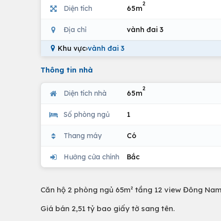
2
Diện tích
65m
Địa chỉ
vành đai 3
Khu vực
›
vành đai 3
Thông tin nhà
2
Diện tích nhà
65m
Số phòng ngủ
1
Thang máy
Có
Hướng cửa chính
Bắc
Căn hộ 2 phòng ngủ 65m² tầng 12 view Đông Nam
Giá bán 2,51 tỷ bao giấy tờ sang tên.