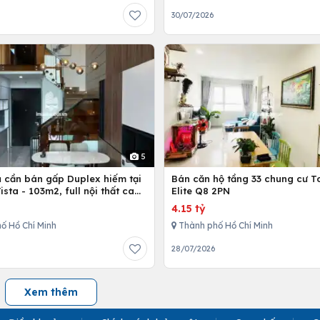
30/07/2026
5
ủ cần bán gấp Duplex hiếm tại
Bán căn hộ tầng 33 chung cư T
Vista - 103m2, full nội thất cao
Elite Q8 2PN
4.15 tỷ
ố Hồ Chí Minh
Thành phố Hồ Chí Minh
28/07/2026
Xem thêm