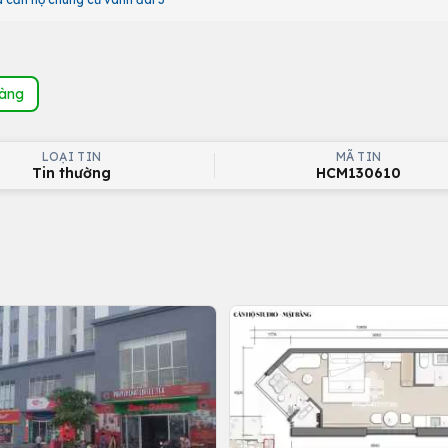
hàng
LOẠI TIN
MÃ TIN
Tin thường
HCM130610