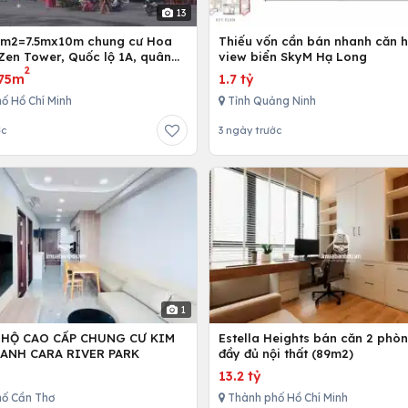
13
5m2=7.5mx10m chung cư Hoa
Thiếu vốn cần bán nhanh căn h
Zen Tower, Quốc lộ 1A, quân
view biển SkyM Hạ Long
2
 Chí Minh, Việt Nam
75m
1.7 tỷ
ố Hồ Chí Minh
Tỉnh Quảng Ninh
ớc
3 ngày trước
1
 HỘ CAO CẤP CHUNG CƯ KIM
Estella Heights bán căn 2 phò
ANH CARA RIVER PARK
đầy đủ nội thất (89m2)
13.2 tỷ
ố Cần Thơ
Thành phố Hồ Chí Minh