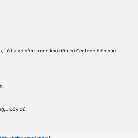
u, Lò Lu và nằm trong khu dân cư Centana hiện hữu.
p.
,... Đầy đủ.
 căn hộ chung cư vành đai 3