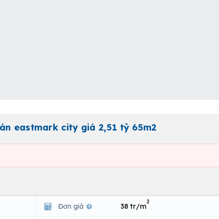
án eastmark city giá 2,51 tỷ 65m2
2
Đơn giá
38 tr/m