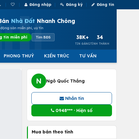
Đăng nhập
Đăng ký
Đăng tin
Bán
Nhà Đất
Nhanh Chóng
động sản miễn phí, uy tín
38K+
34
g tin miễn phí
Tìm BĐS
TIN ĐĂNG
TỈNH THÀNH
PHONG THUỶ
KIẾN TRÚC
TƯ VẤN
N
Ngô Quốc Thắng
Nhắn tin
0948*** · Hiện số
Mua bán theo tỉnh