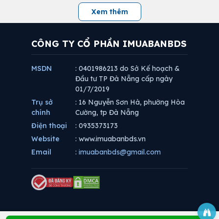
Xem thêm
CÔNG TY CỔ PHẦN IMUABANBDS
MSDN
: 0401986213 do Sở Kế hoạch &
Đầu tư TP Đà Nẵng cấp ngày
01/7/2019
Trụ sở
: 16 Nguyễn Sơn Hà, phường Hòa
chính
Cường, tp Đà Nẵng
Điện thoại
: 0935373173
Website
: www.imuabanbds.vn
Email
:
imuabanbds@gmail.com