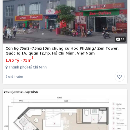
13
Căn hộ 75m2=7.5mx10m chung cư Hoa Phượng/ Zen Tower,
Quốc lộ 1A, quân 12,Tp. Hồ Chí Minh, Việt Nam
2
1.95 tỷ
·
75m
Thành phố Hồ Chí Minh
6 giờ trước