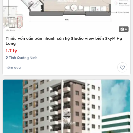
6
Thiếu vốn cần bán nhanh căn hộ Studio view biển SkyM Hạ
Long
1.7 tỷ
Tỉnh Quảng Ninh
hôm qua