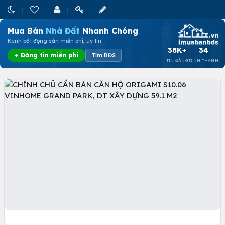
Mua Bán
Nhà Đất
Nhanh Chóng
Kênh bất động sản miễn phí, uy tín
38K+
34
+ Đăng tin miễn phí
Tìm BĐS
TIN ĐĂNG
TỈNH THÀNH