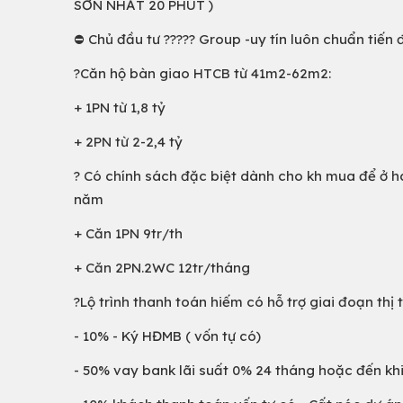
SƠN NHẤT 20 PHÚT )
⛔️ Chủ đầu tư ????? Group -uy tín luôn chuẩn tiến
?Căn hộ bàn giao HTCB từ 41m2-62m2:
+ 1PN từ 1,8 tỷ
+ 2PN từ 2-2,4 tỷ
? Có chính sách đặc biệt dành cho kh mua để ở ha
năm
+ Căn 1PN 9tr/th
+ Căn 2PN.2WC 12tr/tháng
?Lộ trình thanh toán hiếm có hỗ trợ giai đoạn thị 
- 10% - Ký HĐMB ( vốn tự có)
- 50% vay bank lãi suất 0% 24 tháng hoặc đến kh