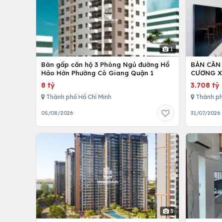
1
Bán gấp căn hộ 3 Phòng Ngủ đường Hồ
BÁN CĂN
Hảo Hớn Phường Cô Giang Quận 1
CƯƠNG X
8 tỷ
3.708 tỷ
Thành phố Hồ Chí Minh
Thành ph
05/08/2026
31/07/2026
3