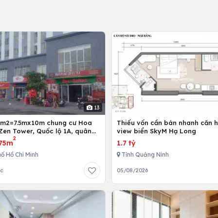
13
5m2=7.5mx10m chung cư Hoa
Thiếu vốn cần bán nhanh căn h
Zen Tower, Quốc lộ 1A, quân
view biển SkyM Hạ Long
2
 Chí Minh, Việt Nam
75m
1.7 tỷ
ố Hồ Chí Minh
Tỉnh Quảng Ninh
ớc
05/08/2026