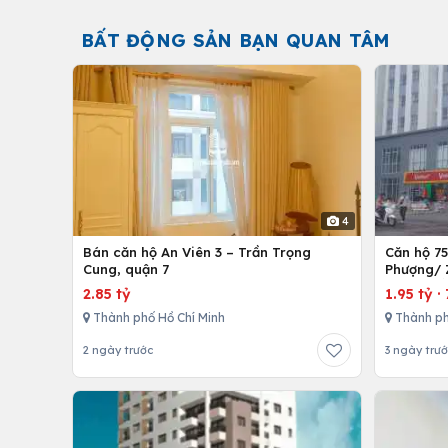
BẤT ĐỘNG SẢN BẠN QUAN TÂM
4
Bán căn hộ An Viên 3 – Trần Trọng
Căn hộ 7
Cung, quận 7
Phượng/ 
12,Tp. Hồ
2.85 tỷ
1.95 tỷ
·
Thành phố Hồ Chí Minh
Thành ph
2 ngày trước
3 ngày trư