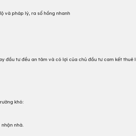
 độ và pháp lý, ra sổ hồng nhanh
y đầu tư đều an tâm và có lợi của chủ đầu tư cam kết thuê l
trường khó:
i nhận nhà.