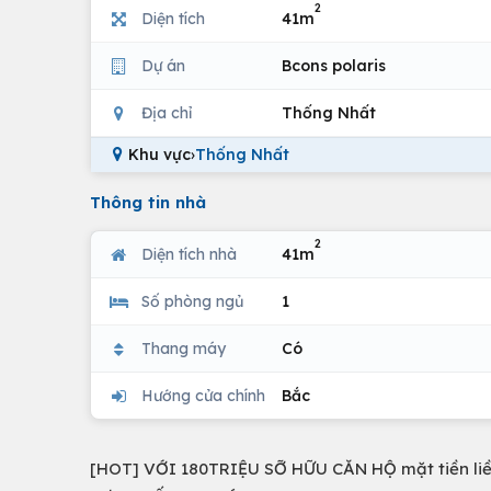
2
Diện tích
41m
Dự án
Bcons polaris
Địa chỉ
Thống Nhất
Khu vực
›
Thống Nhất
Thông tin nhà
2
Diện tích nhà
41m
Số phòng ngủ
1
Thang máy
Có
Hướng cửa chính
Bắc
[HOT] VỚI 180TRIỆU SỠ HỮU CĂN HỘ mặt tiền liề