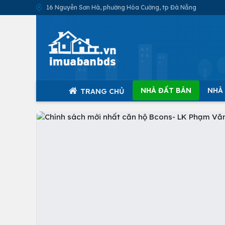
16 Nguyễn Sơn Hà, phường Hòa Cường, tp Đà Nẵng
NHÀ ĐẤT BÁN
NHÀ
TRANG CHỦ