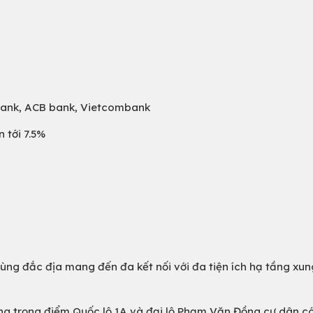
 bank, ACB bank, Vietcombank
 tới 7.5%
ô cùng đắc địa mang đến đa kết nối với đa tiện ích hạ tầng xu
ường trọng điểm Quốc lộ 1A và đại lộ Phạm Văn Đồng cư dân có