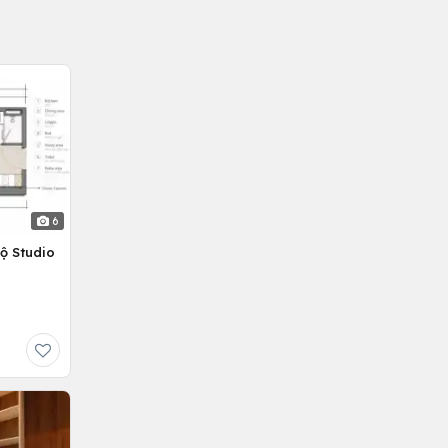
6
ộ Studio