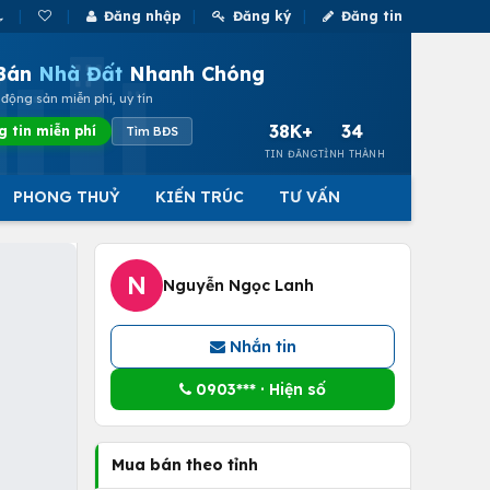
Đăng nhập
Đăng ký
Đăng tin
Bán
Nhà Đất
Nhanh Chóng
động sản miễn phí, uy tín
38K+
34
g tin miễn phí
Tìm BĐS
TIN ĐĂNG
TỈNH THÀNH
PHONG THUỶ
KIẾN TRÚC
TƯ VẤN
N
Nguyễn Ngọc Lanh
Nhắn tin
0903*** · Hiện số
Mua bán theo tỉnh