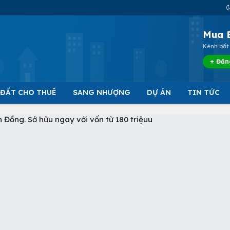
Mua 
Kênh bất 
+ Đăn
 ĐẤT CHO THUÊ
SANG NHƯỢNG
DỰ ÁN
TIN TỨC