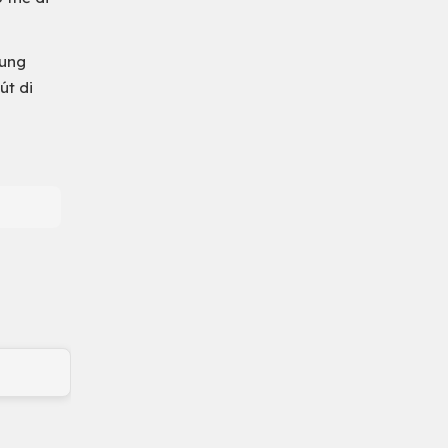
xung
út di