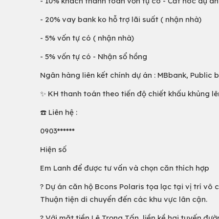
- 10% khách thanh toán vốn tự có - Cất nóc dự án
- 20% vay bank ko hỗ trợ lãi suất ( nhận nhà)
- 5% vốn tự có ( nhận nhà)
- 5% vốn tự có - Nhận sổ hồng
Ngân hàng liên kết chính dự án : MBbank, Public
✨ KH thanh toán theo tiến độ chiết khấu khủng lên
☎️ Liên hệ :
0903******
Hiện số
Em Lanh để được tư vấn và chọn căn thích hợp
? Dự án căn hộ Bcons Polaris tọa lạc tại vị trí v
Thuận tiện di chuyển đến các khu vực lân cận.
? Với mặt tiền Lê Trọng Tấn, liền kề hai tuyến đ