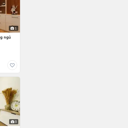
1
ng ngủ
3