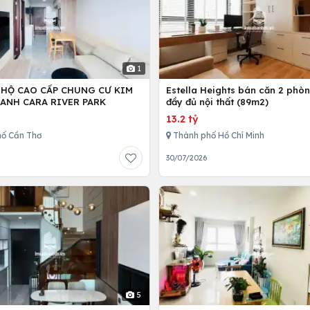
1
 HỘ CAO CẤP CHUNG CƯ KIM
Estella Heights bán căn 2 phò
ANH CARA RIVER PARK
đầy đủ nội thất (89m2)
13.2 tỷ
ố Cần Thơ
Thành phố Hồ Chí Minh
30/07/2026
5